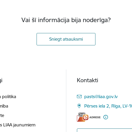
Vai šī informācija bija noderīga?
Sniegt atsauksmi
i
Kontakti
E-pasts:
 politika
pasts@liaa.gov.lv
mība
Pērses iela 2, Rīga, LV-
te
es LIAA jaunumiem