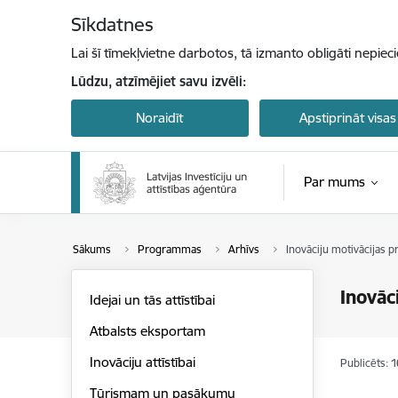
Pāriet uz lapas saturu
Sīkdatnes
Lai šī tīmekļvietne darbotos, tā izmanto obligāti nepiec
Lūdzu, atzīmējiet savu izvēli:
Noraidīt
Apstiprināt visas
Par mums
Sākums
Programmas
Arhīvs
Inovāciju motivācijas
Inovāc
Idejai un tās attīstībai
Atbalsts eksportam
Inovāciju attīstībai
Publicēts: 
Tūrismam un pasākumu