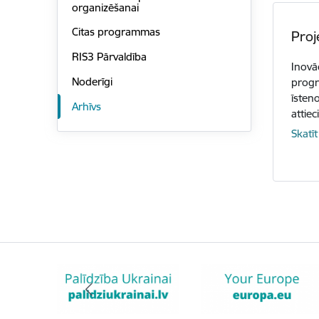
organizēšanai
Citas programmas
Proj
RIS3 Pārvaldība
Inovā
Noderīgi
prog
īsteno
Arhīvs
attie
Skatīt