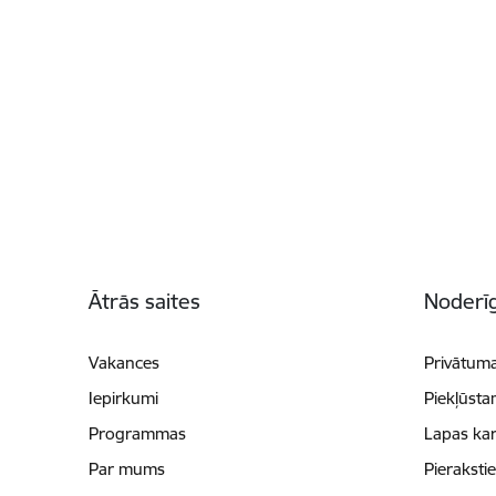
Kājene
Ātrās saites
Noderīg
Vakances
Privātuma
Iepirkumi
Piekļūsta
Programmas
Lapas kar
Par mums
Pieraksti