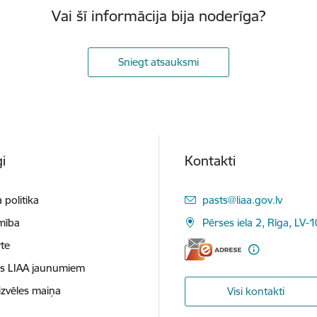
Vai šī informācija bija noderīga?
Sniegt atsauksmi
i
Kontakti
E-pasts:
 politika
pasts@liaa.gov.lv
mība
Pērses iela 2, Rīga, LV-
te
es LIAA jaunumiem
izvēles maiņa
Visi kontakti