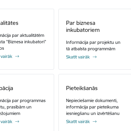
alitātes
Par biznesa
inkubatoriem
mācija par aktualitātēm
kta "Biznesa inkubatori"
Informācija par projektu un
ros
tā atbalsta programmām
 vairāk
Skatīt vairāk
bācija
Pieteikšanās
mācija par programmas
Nepieciešamie dokumenti,
stu, prasībām un
informācija par pieteikuma
ežojumiem
iesniegšanu un izvērtēšanu
 vairāk
Skatīt vairāk