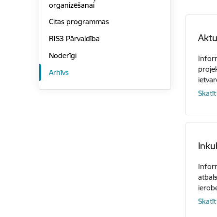
organizēšanai
Citas programmas
Aktu
RIS3 Pārvaldība
Noderīgi
Infor
proje
Arhīvs
ietva
Skatīt
Inku
Infor
atbal
ierob
Skatīt