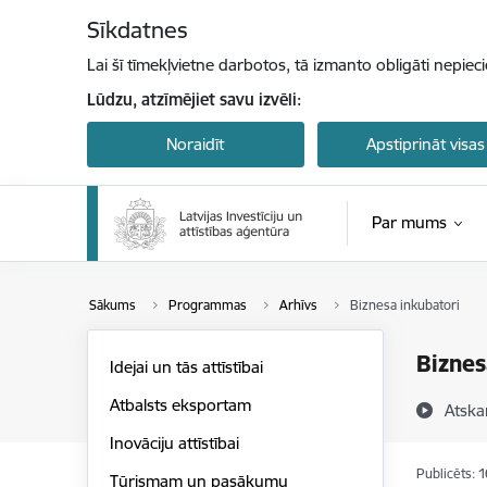
Pāriet uz lapas saturu
Sīkdatnes
Lai šī tīmekļvietne darbotos, tā izmanto obligāti nepiec
Lūdzu, atzīmējiet savu izvēli:
Noraidīt
Apstiprināt visas
Par mums
Sākums
Programmas
Arhīvs
Biznesa inkubatori
Biznes
Idejai un tās attīstībai
Atbalsts eksportam
Atska
Inovāciju attīstībai
Publicēts: 
Tūrismam un pasākumu