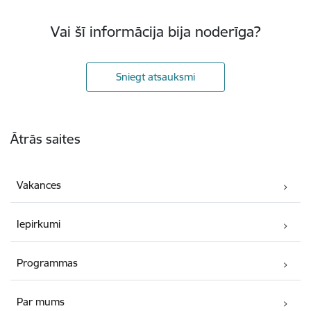
Vai šī informācija bija noderīga?
Sniegt atsauksmi
Kājene
Ātrās saites
Vakances
Iepirkumi
Programmas
Par mums