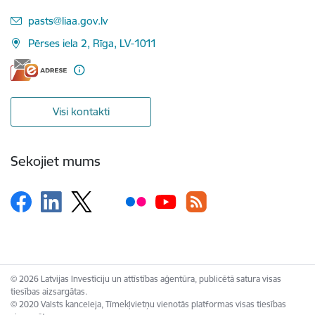
E-pasts:
pasts@liaa.gov.lv
Pērses iela 2, Rīga, LV-1011
Visi kontakti
Sekojiet mums
© 2026 Latvijas Investīciju un attīstības aģentūra, publicētā satura visas
tiesības aizsargātas.
© 2020 Valsts kanceleja, Tīmekļvietņu vienotās platformas visas tiesības