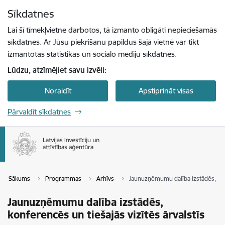
Pāriet uz lapas saturu
Sīkdatnes
Spied
lai meklētu
Enter
Lai šī tīmekļvietne darbotos, tā izmanto obligāti nepieciešamās
sīkdatnes. Ar Jūsu piekrišanu papildus šajā vietnē var tikt
izmantotas statistikas un sociālo mediju sīkdatnes.
Lūdzu, atzīmējiet savu izvēli:
Noraidīt
Apstiprināt visas
Pārvaldīt sīkdatnes
Sākums
Programmas
Arhīvs
Jaunuzņēmumu dalība izstādēs, konf
Jaunuzņēmumu dalība izstādēs,
konferencēs un tiešajās vizītēs ārvalstīs