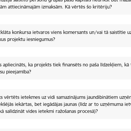
ām attiecināmajām izmaksām. Kā vērtēs šo kritēriju?
tklāta konkursa ietvaros viens komersants un/vai tā saistītie 
kus projektu iesniegumus?
ks apliecināts, ka projekts tiek finansēts no paša līdzekļiem, kā
su pieejamība?
ks vērtēts ietekmes uz vidi samazinājums jaundibinātiem uzņē
ekšējās iekārtas, bet iegādājas jaunas (līdz ar to uzņēmuma ie
kā salīdzināt vides ietekmi ražošanas procesā)?