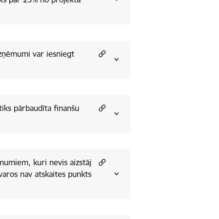
uzņēmumi var iesniegt
 tiks pārbaudīta finanšu
mumiem, kuri nevis aizstāj
tvaros nav atskaites punkts