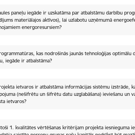
aules paneļu iegāde ir uzskatāma par atbalstāmu darbību pro
dījums materiālajos aktīvos), lai uzlabotu uzņēmumā energoefe
unojamiem energoresursiem?
rogrammatūras, kas nodrošinās jaunās tehnoloģijas optimālu 
u, iegāde ir atbalstāma?
rojekta ietvaros ir atbalstāma informācijas sistēmu izstrāde, 
pojuma (nešifrētu un šifrētu datu uzglabāšana) ieviešanu un v
sta ietvaros?
stoši 1. kvalitātes vērtēšanas kritērijam projekta iesnieguma i
edzēja saistīto personu grupas pašu kapitāls nedrīkst būt maz