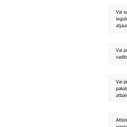
Vai s
iegul
atja
Vai p
vadīb
Vai p
pakal
atbal
Atbil
iesni