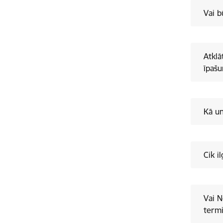
Vai b
Atklā
īpaš
Kā u
Cik i
Vai N
termi