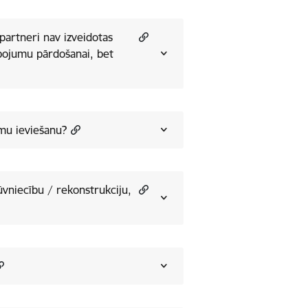
 partneri nav izveidotas
lpojumu pārdošanai, bet
jumu ieviešanu?
būvniecību / rekonstrukciju,