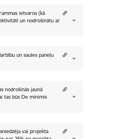
grammas ietvaros (kā
ktivitāti un nodrošinātu ar
darbību un saules paneļu
kas nodrošinās jaunā
ai tas būs De minimis
esniedzēja vai projekta
āks par 25% no projekta