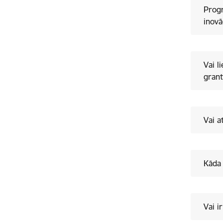
Progr
inovā
Vai l
gran
Vai a
Kāda 
Vai i