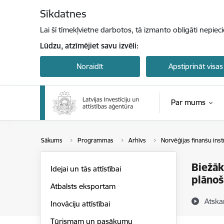
Pāriet uz lapas saturu
Sīkdatnes
Lai šī tīmekļvietne darbotos, tā izmanto obligāti nepiec
Lūdzu, atzīmējiet savu izvēli:
Noraidīt
Apstiprināt visas
Par mums
Sākums
Programmas
Arhīvs
Norvēģijas finanšu ins
Biežāk
Idejai un tās attīstībai
plānoš
Atbalsts eksportam
Atska
Inovāciju attīstībai
Tūrismam un pasākumu