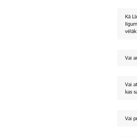
Kā LI
līgum
vēlāk
Vai a
kas s
Vai p