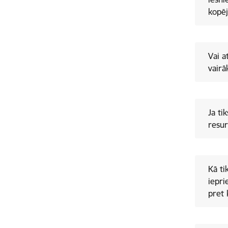
kopēj
Vai a
vairā
Ja ti
resur
Kā ti
iepri
pret 