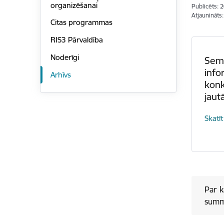
organizēšanai
Publicēts: 
Atjaunināts:
Citas programmas
RIS3 Pārvaldība
Noderīgi
Semi
info
Arhīvs
konk
jaut
Skatīt
Par k
summ