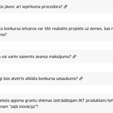
ūs jāveic arī iepirkuma procedūra?
ta konkursa ietvaros var tikt realizēts projekts uz zemes, kas
ums?
n vai varēs saņemts avansa maksājumu?
lgi būs atvērts atklāta konkursa uzsaukums?
eliela apjoma grantu shēmas izstrādātajam IKT produktam/tehno
nam “zaļā inovācija”?