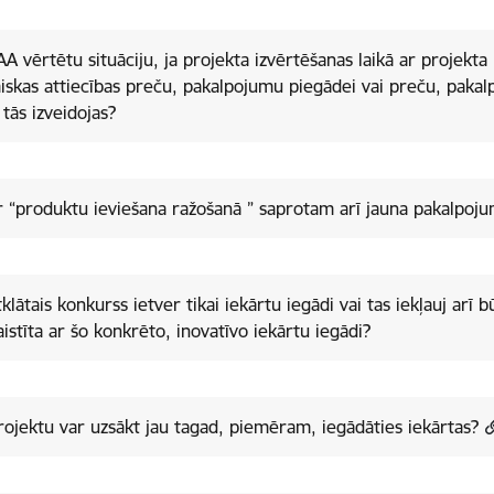
AA vērtētu situāciju, ja projekta izvērtēšanas laikā ar projekta
iskas attiecības preču, pakalpojumu piegādei vai preču, paka
 tās izveidojas?
Vai ar “produktu ieviešana ražošanā ” saprotam arī jauna pakalpo
tklātais konkurss ietver tikai iekārtu iegādi vai tas iekļauj arī 
aistīta ar šo konkrēto, inovatīvo iekārtu iegādi?
rojektu var uzsākt jau tagad, piemēram, iegādāties iekārtas?