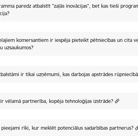
amma paredz atbalstīt "zaļās inovācijas", bet kas tieši progra
cija?
ielajiem komersantiem ir iespēja pieteikt pētniecības un cita 
tu uzsaukumos?
tbalstāmi ir tikai uzņēmumi, kas darbojas apstrādes rūpniecībā
ir vēlamā partnerība, kopēja tehnoloģijas izstrāde?
r pieejami rīki, kur meklēt potenciālus sadarbības partnerus?