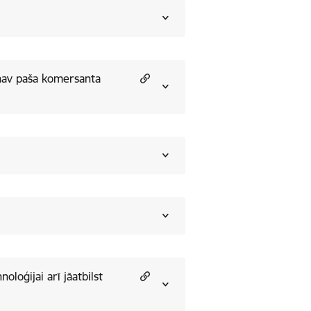
 nav paša komersanta
loģijai arī jāatbilst