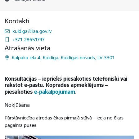
Kontakti
E-pasts:
kuldiga@liaa.gov.lv
+371 28651797
Atrašanās vieta
Kalpaka iela 4, Kuldīga, Kuldīgas novads, LV-3301
Konsultācijas – iepriekš piesakoties telefoniski vai
rakstot e-pastu. Koprades apmeklējums –
piesakoties
e-pakalpojumam
.
Nokļūšana
Pārstāvniecība atrodas ēkas pirmajā stāvā
–
ieeja no ēkas
pagalma puses.