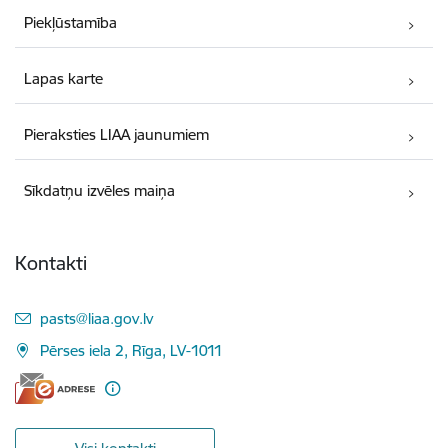
Piekļūstamība
Lapas karte
Pieraksties LIAA jaunumiem
Sīkdatņu izvēles maiņa
Kontakti
E-pasts:
pasts@liaa.gov.lv
Pērses iela 2, Rīga, LV-1011