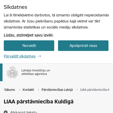
Pāriet uz lapas saturu
Sīkdatnes
Spied
lai meklētu
Enter
Lai šī tīmekļvietne darbotos, tā izmanto obligāti nepieciešamās
sīkdatnes. Ar Jūsu piekrišanu papildus šajā vietnē var tikt
izmantotas statistikas un sociālo mediju sīkdatnes.
Lūdzu, atzīmējiet savu izvēli:
Noraidīt
Apstiprināt visas
Pārvaldīt sīkdatnes
Sākums
Kontakti
Pārstāvniecības Latvijā
LIAA pārstāvniecība Kul
LIAA pārstāvniecība Kuldīgā
Atskaņot tekstu