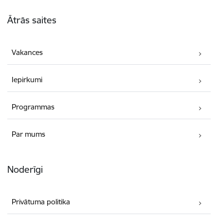
Kājene
Ātrās saites
Vakances
Iepirkumi
Programmas
Par mums
Noderīgi
Privātuma politika