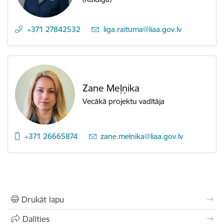
+371 27842532
E-pasts:
liga.raituma@liaa.gov.lv
Zane Meļņika
Vecākā projektu vadītāja
+371 26665874
E-pasts:
zane.melnika@liaa.gov.lv
Drukāt lapu
Dalīties