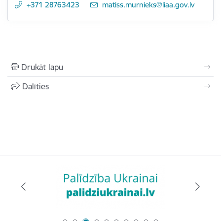
+371 28763423
E-pasts:
matiss.murnieks@liaa.gov.lv
Drukāt lapu
Dalīties