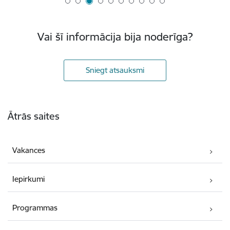
Vai šī informācija bija noderīga?
Sniegt atsauksmi
Kājene
Ātrās saites
Vakances
Iepirkumi
Programmas