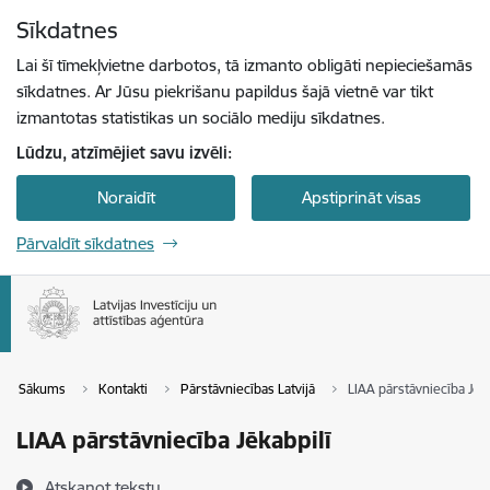
Pāriet uz lapas saturu
Sīkdatnes
Spied
lai meklētu
Enter
Lai šī tīmekļvietne darbotos, tā izmanto obligāti nepieciešamās
sīkdatnes. Ar Jūsu piekrišanu papildus šajā vietnē var tikt
izmantotas statistikas un sociālo mediju sīkdatnes.
Lūdzu, atzīmējiet savu izvēli:
Noraidīt
Apstiprināt visas
Pārvaldīt sīkdatnes
Sākums
Kontakti
Pārstāvniecības Latvijā
LIAA pārstāvniecība Jēka
LIAA pārstāvniecība Jēkabpilī
Atskaņot tekstu