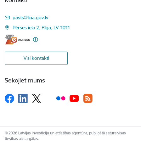
E-pasts:
pasts@liaa.gov.lv
Pērses iela 2, Rīga, LV-1011
Visi kontakti
Sekojiet mums
© 2026 Latvijas Investīciju un attīstības aģentūra, publicētā satura visas
tiesības aizsargātas.