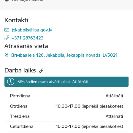
Kontakti
E-pasts:
jekabpils@liaa.gov.lv
+371 28763423
Atrašanās vieta
Brīvības iela 126, Jēkabpils, Jēkabpils novads, LV5021
Darba laiks
Mēs šodien esam atvērti plkst. Attālināti
Pirmdiena
Attālināti
Otrdiena
10.00-17.00 (iepriekš piesakoties)
Trešdiena
Attālināti
Ceturtdiena
10.00-17.00 (iepriekš piesakoties)