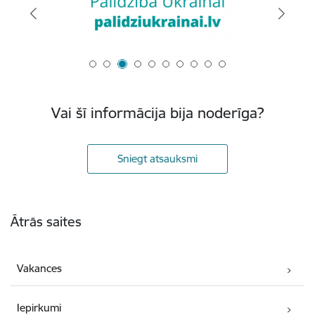
Vai šī informācija bija noderīga?
Sniegt atsauksmi
Kājene
Ātrās saites
Vakances
Iepirkumi