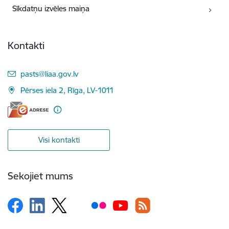
Sīkdatņu izvēles maiņa
Kontakti
E-pasts:
pasts@liaa.gov.lv
Pērses iela 2, Rīga, LV-1011
Visi kontakti
Sekojiet mums