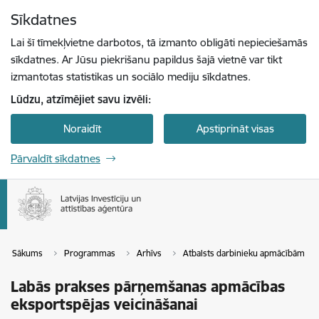
Pāriet uz lapas saturu
Sīkdatnes
Spied
lai meklētu
Enter
Lai šī tīmekļvietne darbotos, tā izmanto obligāti nepieciešamās
sīkdatnes. Ar Jūsu piekrišanu papildus šajā vietnē var tikt
izmantotas statistikas un sociālo mediju sīkdatnes.
Lūdzu, atzīmējiet savu izvēli:
Noraidīt
Apstiprināt visas
Pārvaldīt sīkdatnes
Sākums
Programmas
Arhīvs
Atbalsts darbinieku apmācībām
Labās prakses pārņemšanas apmācības
eksportspējas veicināšanai