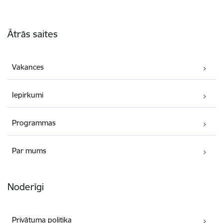
Kājene
Ātrās saites
Vakances
Iepirkumi
Programmas
Par mums
Noderīgi
Privātuma politika