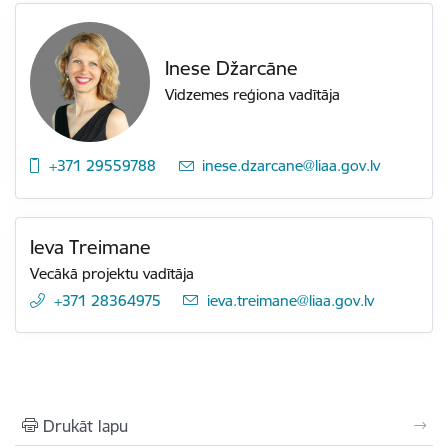
Inese Džarcāne
Vidzemes reģiona vadītāja
+371 29559788
E-pasts:
inese.dzarcane@liaa.gov.lv
Ieva Treimane
Vecākā projektu vadītāja
+371 28364975
E-pasts:
ieva.treimane@liaa.gov.lv
Drukāt lapu