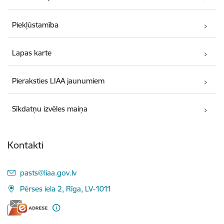
Piekļūstamība
Lapas karte
Pieraksties LIAA jaunumiem
Sīkdatņu izvēles maiņa
Kontakti
E-pasts:
pasts@liaa.gov.lv
Pērses iela 2, Rīga, LV-1011