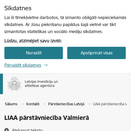
Pāriet uz lapas saturu
Sīkdatnes
Spied
lai meklētu
Enter
Lai šī tīmekļvietne darbotos, tā izmanto obligāti nepieciešamās
sīkdatnes. Ar Jūsu piekrišanu papildus šajā vietnē var tikt
izmantotas statistikas un sociālo mediju sīkdatnes.
Lūdzu, atzīmējiet savu izvēli:
Noraidīt
Apstiprināt visas
Pārvaldīt sīkdatnes
Sākums
Kontakti
Pārstāvniecības Latvijā
LIAA pārstāvniecība Val
LIAA pārstāvniecība Valmierā
Atskaņot tekstu