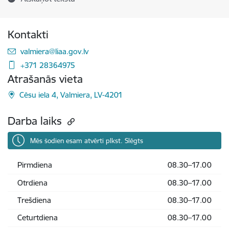
Kontakti
E-pasts:
valmiera@liaa.gov.lv
+371 28364975
Atrašanās vieta
Cēsu iela 4, Valmiera, LV-4201
Darba laiks
Mēs šodien esam atvērti plkst. Slēgts
Pirmdiena
08.30–17.00
Otrdiena
08.30–17.00
Trešdiena
08.30–17.00
Ceturtdiena
08.30–17.00