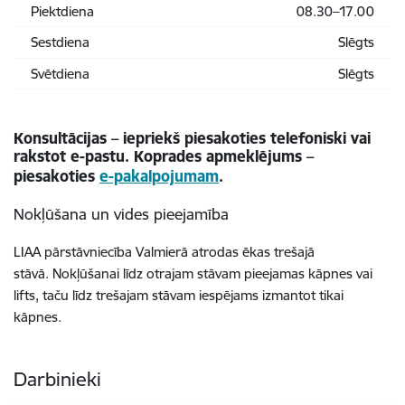
Piektdiena
08.30–17.00
Sestdiena
Slēgts
Svētdiena
Slēgts
Konsultācijas – iepriekš piesakoties telefoniski vai
rakstot e-pastu. Koprades apmeklējums –
piesakoties
e-pakalpojumam
.
Nokļūšana un vides pieejamība
LIAA pārstāvniecība Valmierā atrodas ēkas trešajā
stāvā. Nokļūšanai līdz otrajam stāvam pieejamas kāpnes vai
lifts, taču līdz trešajam stāvam iespējams izmantot tikai
kāpnes.
Darbinieki