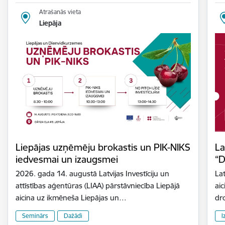
Atrašanās vieta
Liepāja
Liepājas uzņēmēju brokastis un PIK-NIKS
La
iedvesmai un izaugsmei
“D
2026. gada 14. augustā Latvijas Investīciju un
Lat
attīstības aģentūras (LIAA) pārstāvniecība Liepājā
aic
aicina uz ikmēneša Liepājas un…
dr
Seminārs
Dažādi
I