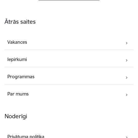
Kājene
Ātrās saites
Vakances
Iepirkumi
Programmas
Par mums
Noderīgi
Privātuma politika