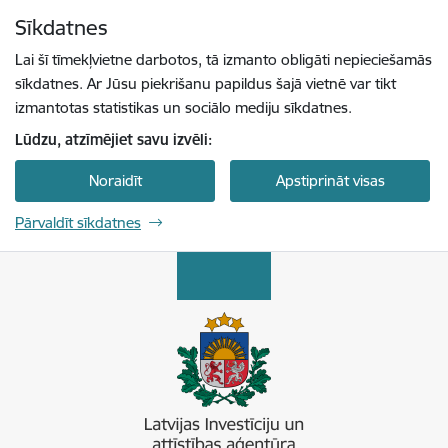
Pāriet uz lapas saturu
Sīkdatnes
Spied
lai meklētu
Enter
Lai šī tīmekļvietne darbotos, tā izmanto obligāti nepieciešamās
sīkdatnes. Ar Jūsu piekrišanu papildus šajā vietnē var tikt
izmantotas statistikas un sociālo mediju sīkdatnes.
Lūdzu, atzīmējiet savu izvēli:
Noraidīt
Apstiprināt visas
Pārvaldīt sīkdatnes
Latvijas Investīciju un attīstības aģentūra