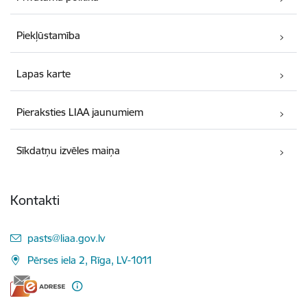
Piekļūstamība
Lapas karte
Pieraksties LIAA jaunumiem
Sīkdatņu izvēles maiņa
Kontakti
E-pasts:
pasts@liaa.gov.lv
Pērses iela 2, Rīga, LV-1011