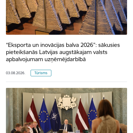
“Eksporta un inovācijas balva 2026”: sākusies
pieteikšanās Latvijas augstākajam valsts
apbalvojumam uzņēmējdarbībā
03.08.2026.
Tūrisms