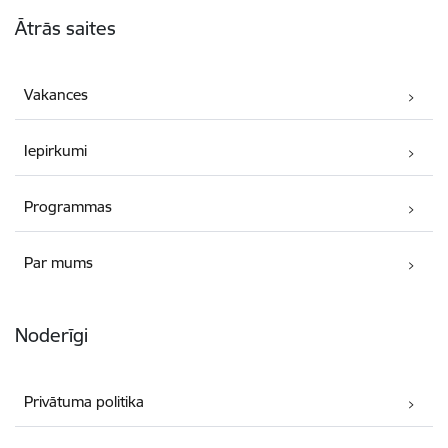
Kājene
Ātrās saites
Vakances
Iepirkumi
Programmas
Par mums
Noderīgi
Privātuma politika