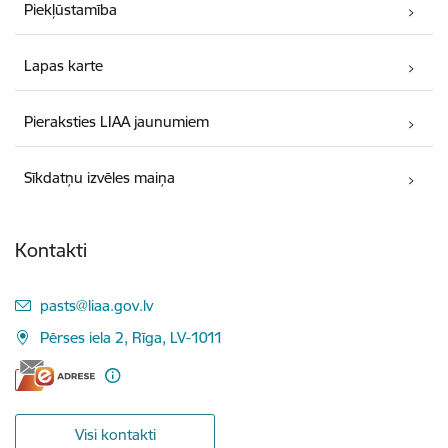
Piekļūstamība
Lapas karte
Pieraksties LIAA jaunumiem
Sīkdatņu izvēles maiņa
Kontakti
E-pasts:
pasts@liaa.gov.lv
Pērses iela 2, Rīga, LV-1011
Visi kontakti