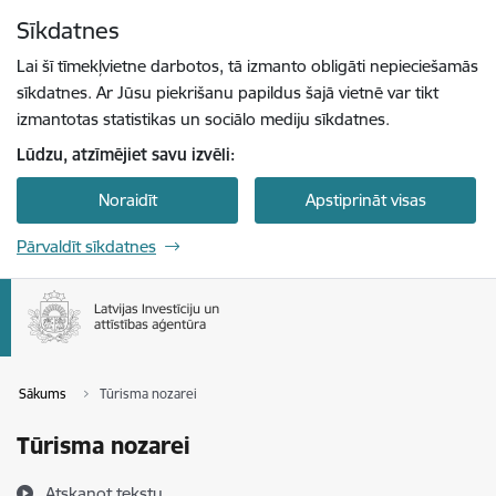
Pāriet uz lapas saturu
Sīkdatnes
Spied
lai meklētu
Enter
Lai šī tīmekļvietne darbotos, tā izmanto obligāti nepieciešamās
sīkdatnes. Ar Jūsu piekrišanu papildus šajā vietnē var tikt
izmantotas statistikas un sociālo mediju sīkdatnes.
Lūdzu, atzīmējiet savu izvēli:
Noraidīt
Apstiprināt visas
Pārvaldīt sīkdatnes
Sākums
Tūrisma nozarei
Tūrisma nozarei
Atskaņot tekstu