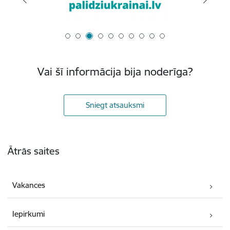
Vai šī informācija bija noderīga?
Sniegt atsauksmi
Kājene
Ātrās saites
Vakances
Iepirkumi