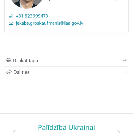
+31 623999473
E-pasts:
jekabs.groskaufmanis@liaa.gov.lv
Drukāt lapu
Dalīties