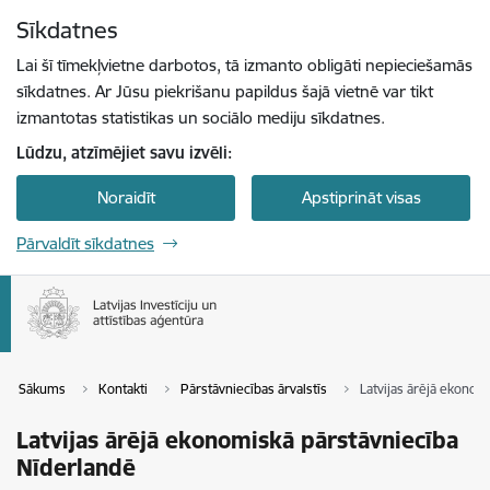
Pāriet uz lapas saturu
Sīkdatnes
Spied
lai meklētu
Enter
Lai šī tīmekļvietne darbotos, tā izmanto obligāti nepieciešamās
sīkdatnes. Ar Jūsu piekrišanu papildus šajā vietnē var tikt
izmantotas statistikas un sociālo mediju sīkdatnes.
Lūdzu, atzīmējiet savu izvēli:
Noraidīt
Apstiprināt visas
Pārvaldīt sīkdatnes
Sākums
Kontakti
Pārstāvniecības ārvalstīs
Latvijas ārējā ekonom
Latvijas ārējā ekonomiskā pārstāvniecība
Nīderlandē