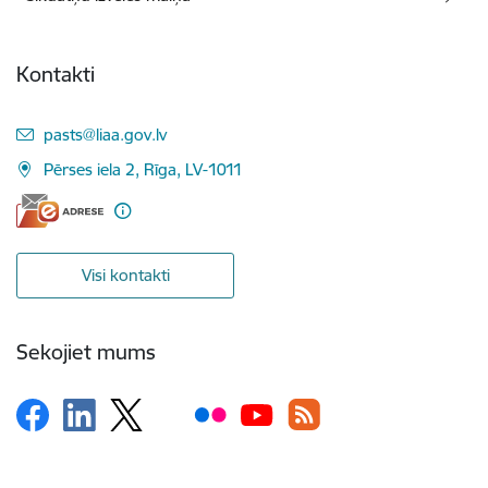
Kontakti
E-pasts:
pasts@liaa.gov.lv
Pērses iela 2, Rīga, LV-1011
Visi kontakti
Sekojiet mums