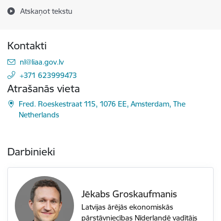
Atskaņot tekstu
Kontakti
E-pasts:
nl@liaa.gov.lv
+371 623999473
Atrašanās vieta
Fred. Roeskestraat 115, 1076 EE, Amsterdam, The
Netherlands
Darbinieki
Jēkabs Groskaufmanis
Latvijas ārējās ekonomiskās
pārstāvniecības Nīderlandē vadītājs