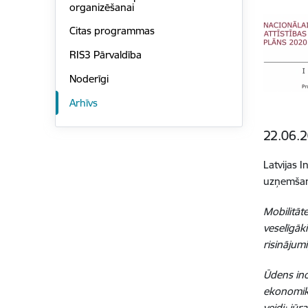
organizēšanai
Citas programmas
RIS3 Pārvaldība
Noderīgi
Arhīvs
22.06.2
Latvijas 
uzņemšanu
Mobilitāt
veselīgāk
risinājumi
Ūdens ino
ekonomika
veidi; jū