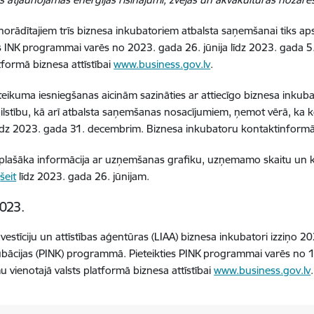
norādītajiem trīs biznesa inkubatoriem atbalsta saņemšanai tiks aps
es INK programmai varēs no 2023. gada 26. jūnija līdz 2023. gada 5.
atformā biznesa attīstībai
www.business.gov.lv
.
teikuma iesniegšanas aicinām sazināties ar attiecīgo biznesa inkubat
ilstību, kā arī atbalsta saņemšanas nosacījumiem, ņemot vērā, ka 
līdz 2023. gada 31. decembrim. Biznesa inkubatoru kontaktinformā
plašāka informācija ar uzņemšanas grafiku, uzņemamo skaitu un k
a
šeit
līdz 2023. gada 26. jūnijam.
023.
Investīciju un attīstības aģentūras (LIAA) biznesa inkubatori izziņ
bācijas (PINK) programmā. Pieteikties PINK programmai varēs no 1.
u vienotajā valsts platformā biznesa attīstībai
www.business.gov.lv
.