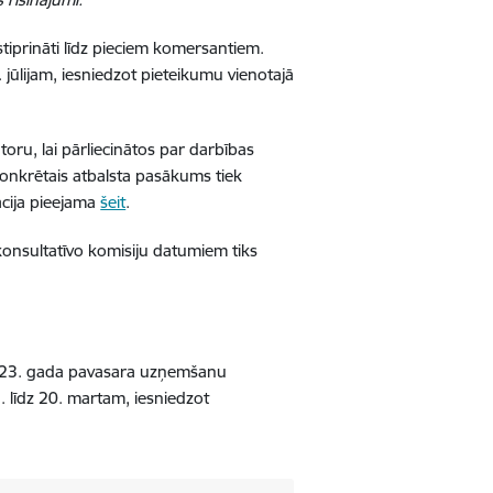
tiprināti līdz pieciem komersantiem.
 jūlijam, iesniedzot pieteikumu vienotajā
oru, lai pārliecinātos par darbības
konkrētais atbalsta pasākums tiek
cija pieejama
šeit
.
onsultatīvo komisiju datumiem tiks
o 2023. gada pavasara uzņemšanu
 līdz 20. martam, iesniedzot