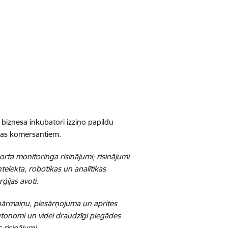
s biznesa inkubatori izziņo papildu
mas komersantiem.
rta monitoringa risinājumi; risinājumi
elekta, robotikas un analītikas
ģijas avoti.
a pārmaiņu, piesārņojuma un aprites
autonomi un videi draudzīgi piegādes
 risinājumi.