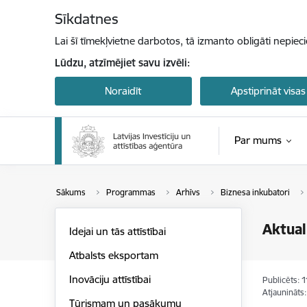
Pāriet uz lapas saturu
Sīkdatnes
Lai šī tīmekļvietne darbotos, tā izmanto obligāti nepiec
Lūdzu, atzīmējiet savu izvēli:
Noraidīt
Apstiprināt visas
Par mums
Sākums
Programmas
Arhīvs
Biznesa inkubatori
Aktual
Idejai un tās attīstībai
Atbalsts eksportam
Inovāciju attīstībai
Publicēts: 
Atjaunināts
Tūrismam un pasākumu