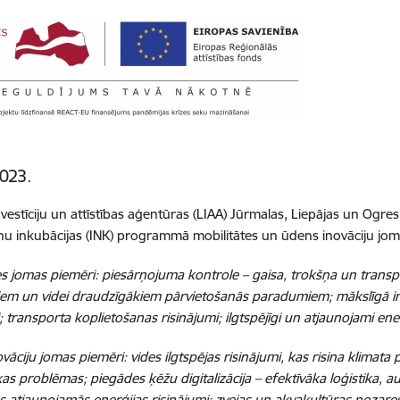
023.
Investīciju un attīstības aģentūras (LIAA) Jūrmalas, Liepājas un Ogre
 inkubācijas (INK) programmā mobilitātes un ūdens inovāciju jo
es jomas piemēri: piesārņojuma kontrole – gaisa, trokšņa un transpo
iem un videi draudzīgākiem pārvietošanās paradumiem; mākslīgā int
; transporta koplietošanas risinājumi; ilgtspējīgi un atjaunojami ener
vāciju jomas piemēri: vides ilgtspējas risinājumi, kas risina klimat
s problēmas; piegādes ķēžu digitalizācija – efektīvāka loģistika, 
ras atjaunojamās enerģijas risinājumi; zvejas un akvakultūras nozares