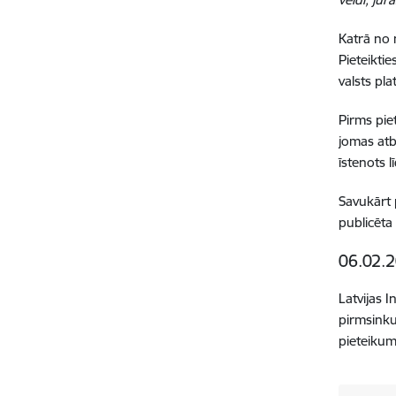
Katrā no 
Pieteikti
valsts pl
Pirms pie
jomas atb
īstenots 
Savukārt 
publicēt
06.02.2
Latvijas 
pirmsinku
pieteikum