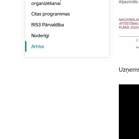
Atjaunināts
organizēšanai
Citas programmas
RIS3 Pārvaldība
Noderīgi
Arhīvs
Uzņemša