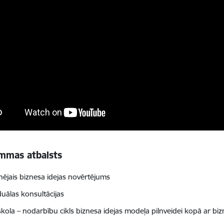
mmas atbalsts
nējais biznesa idejas novērtējums
duālas konsultācijas
kola – nodarbību cikls biznesa idejas modeļa pilnveidei kopā ar 