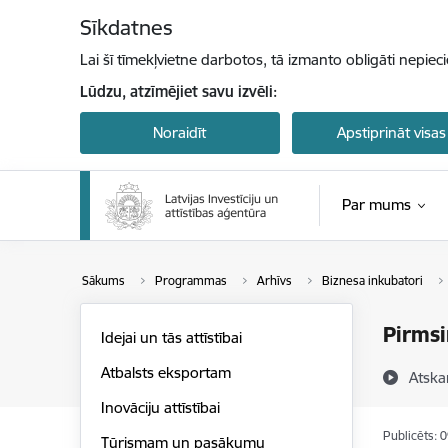
Pāriet uz lapas saturu
Sīkdatnes
Lai šī tīmekļvietne darbotos, tā izmanto obligāti nepiec
Lūdzu, atzīmējiet savu izvēli:
Noraidīt
Apstiprināt visas
Par mums
Sākums
Programmas
Arhīvs
Biznesa inkubatori
Pirmsi
Idejai un tās attīstībai
Atbalsts eksportam
Atska
Inovāciju attīstībai
Publicēts: 
Tūrismam un pasākumu