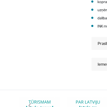
kopra
uzņēm
dalīb
INK m
Prasī
Iemes