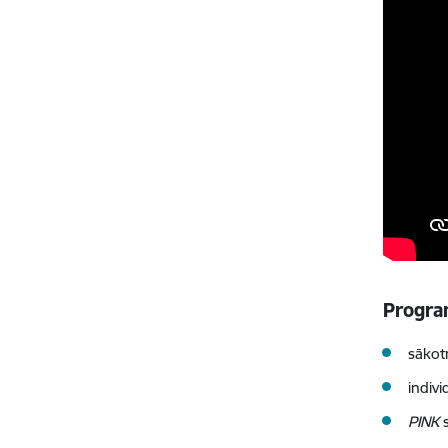
Progra
sākot
indivi
PINK
s