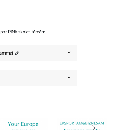
ē par PINK skolas tēmām
rammai