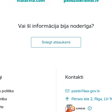
Vai šī informācija bija noderīga?
Sniegt atsauksmi
i
Kontakti
E-pasts:
 politika
pasts@liaa.gov.lv
mība
Pērses iela 2, Rīga, LV-
te