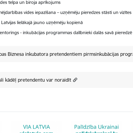
des telpa un biroja aprīkojums
ējdarbības vides iepazīšana – uzņēmēju pieredzes stāsti un vizītes
a Latvijas lielākajā jauno uzņēmēju kopienā
entorings - inkubācijas programmas dalībnieki dalās savā pieredz
bas Biznesa inkubatora pretendentiem pirmsinkubācijas prog
li kādēļ pretendentu var noraidīt