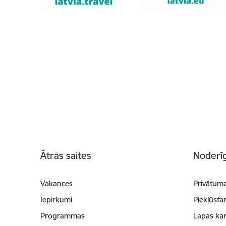
Kājene
Ātrās saites
Noderīg
Vakances
Privātuma
Iepirkumi
Piekļūsta
Programmas
Lapas kar