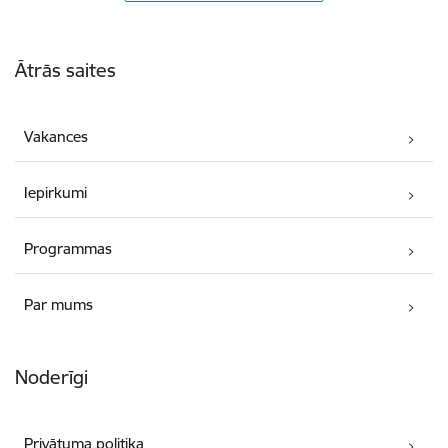
Kājene
Ātrās saites
Vakances
Iepirkumi
Programmas
Par mums
Noderīgi
Privātuma politika