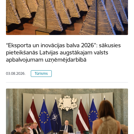
“Eksporta un inovācijas balva 2026”: sākusies
pieteikšanās Latvijas augstākajam valsts
apbalvojumam uzņēmējdarbībā
03.08.2026.
Tūrisms