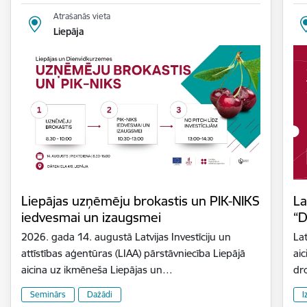
Atrašanās vieta
Liepāja
Liepājas uzņēmēju brokastis un PIK-NIKS
La
iedvesmai un izaugsmei
“D
2026. gada 14. augustā Latvijas Investīciju un
Lat
attīstības aģentūras (LIAA) pārstāvniecība Liepājā
aic
aicina uz ikmēneša Liepājas un…
dr
Seminārs
Dažādi
I