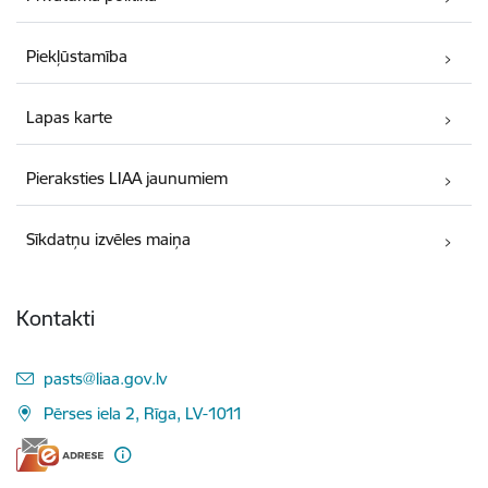
Piekļūstamība
Lapas karte
Pieraksties LIAA jaunumiem
Sīkdatņu izvēles maiņa
Kontakti
E-pasts:
pasts@liaa.gov.lv
Pērses iela 2, Rīga, LV-1011