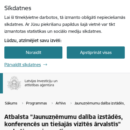
Pāriet uz lapas saturu
Sīkdatnes
Spied
lai meklētu
Enter
Lai šī tīmekļvietne darbotos, tā izmanto obligāti nepieciešamās
sīkdatnes. Ar Jūsu piekrišanu papildus šajā vietnē var tikt
izmantotas statistikas un sociālo mediju sīkdatnes.
Lūdzu, atzīmējiet savu izvēli:
Noraidīt
Apstiprināt visas
Pārvaldīt sīkdatnes
Sākums
Programmas
Arhīvs
Jaunuzņēmumu dalība izstādēs, konf
Atbalsta "Jaunuzņēmumu dalība izstādēs,
konferencēs un tiešajās vizītēs ārvalstīs"