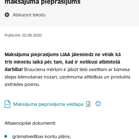
maksājuma pieprasījums
Atskaņot tekstu
Publicēts: 02.06.2020.
Maksājuma pieprasījums LIAA jāiesniedz ne vēlāk kā
trīs mēnešu laikā pēc tam, kad ir notikusi atbilstošā
darbība!
Brauciena mērķim ir jābūt tieši saistītam ar biznesa
idejas īstenošanas nozari, uzņēmuma attīstības un produkta
izstrādes posmu.
Lejupielādēt:
Maksājuma pieprasījuma veidlapa
Attaisnojošie dokumenti:
grāmatvedības kontu plāns;