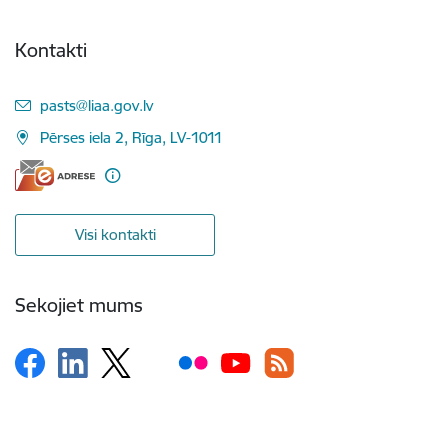
Kontakti
E-pasts:
pasts@liaa.gov.lv
Pērses iela 2, Rīga, LV-1011
Visi kontakti
Sekojiet mums