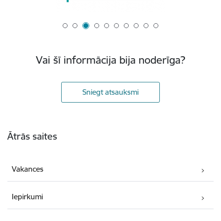
Vai šī informācija bija noderīga?
Sniegt atsauksmi
Kājene
Ātrās saites
Vakances
Iepirkumi