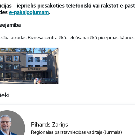
cijas – iepriekš piesakoties telefoniski vai rakstot e-p
ties
e-pakalpojumam
.
ieejamība
ecība atrodas Biznesa centra ēkā. Iekļūšanai ēkā pieejamas kāpnes
ieki
Rihards Zariņš
Reģionālās pārstāvniecības vadītājs (Jūrmala)