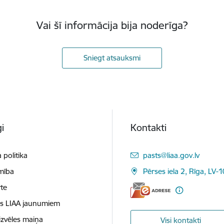
Vai šī informācija bija noderīga?
Sniegt atsauksmi
i
Kontakti
E-pasts:
 politika
pasts@liaa.gov.lv
mība
Pērses iela 2, Rīga, LV-
te
es LIAA jaunumiem
izvēles maiņa
Visi kontakti