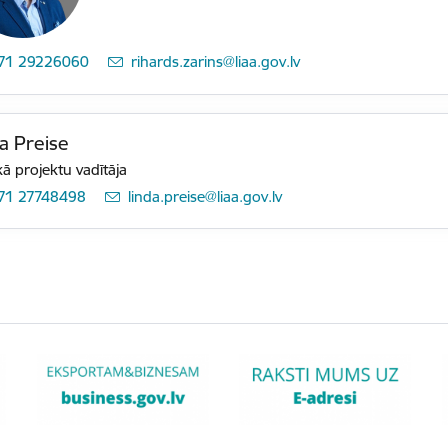
71 29226060
E-pasts:
rihards.zarins@liaa.gov.lv
a Preise
ā projektu vadītāja
71 27748498
E-pasts:
linda.preise@liaa.gov.lv