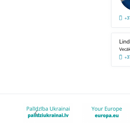
+3
Lind
Vecāk
+3