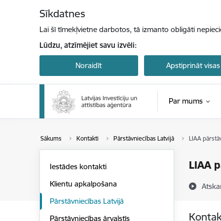
Pāriet uz lapas saturu
Sīkdatnes
Lai šī tīmekļvietne darbotos, tā izmanto obligāti nepiec
Lūdzu, atzīmējiet savu izvēli:
Noraidīt
Apstiprināt visas
Par mums
Sākums
Kontakti
Pārstāvniecības Latvijā
LIAA pārstā
LIAA p
Iestādes kontakti
Klientu apkalpošana
Atska
Pārstāvniecības Latvijā
Kontak
Pārstāvniecības ārvalstīs