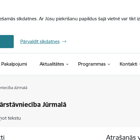
iešamās sīkdatnes. Ar Jūsu piekrišanu papildus šajā vietnē var tikt i
Pārvaldīt sīkdatnes
Pakalpojumi
Aktualitātes
Programmas
Kontakti
vniecība Jūrmalā
ārstāvniecība Jūrmalā
ņot tekstu
ti
Atrašanās 