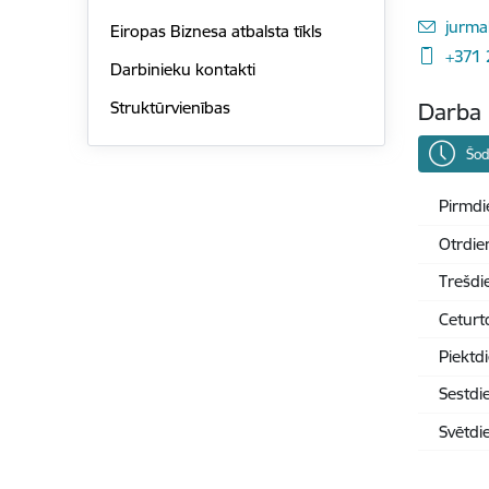
E-pas
jurma
Eiropas Biznesa atbalsta tīkls
+371
Darbinieku kontakti
Struktūrvienības
Darba 
Šod
Pirmdi
Otrdie
Trešdi
Ceturt
Piektd
Sestdi
Svētdi