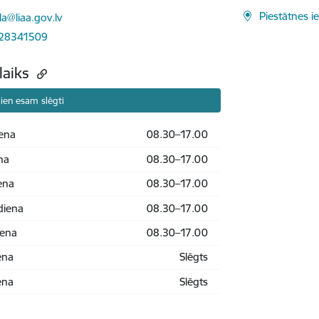
ts:
Piestātnes i
la@liaa.gov.lv
 28341509
laiks
ien esam slēgti
ena
08.30–17.00
na
08.30–17.00
ena
08.30–17.00
diena
08.30–17.00
iena
08.30–17.00
ena
Slēgts
ena
Slēgts