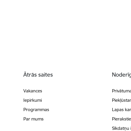
Kājene
Ātrās saites
Noderīg
Vakances
Privātuma
Iepirkumi
Piekļūsta
Programmas
Lapas kar
Par mums
Pieraksti
Sīkdatņu 