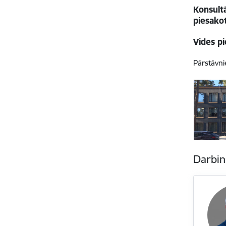
Konsultā
piesako
Vides p
Pārstāvni
Darbin