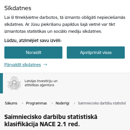
Pāriet uz lapas saturu
Sīkdatnes
Spied
lai meklētu
Enter
Lai šī tīmekļvietne darbotos, tā izmanto obligāti nepieciešamās
sīkdatnes. Ar Jūsu piekrišanu papildus šajā vietnē var tikt
izmantotas statistikas un sociālo mediju sīkdatnes.
Lūdzu, atzīmējiet savu izvēli:
Noraidīt
Apstiprināt visas
Pārvaldīt sīkdatnes
Sākums
Programmas
Noderīgi
Saimniecisko darbību statistiskā 
Saimniecisko darbību statistiskā
klasifikācija NACE 2.1 red.