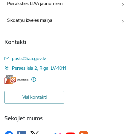
Pieraksties LIAA jaunumiem
Sīkdatņu izvēles maiņa
Kontakti
E-pasts:
pasts@liaa.gov.lv
Pērses iela 2, Rīga, LV-1011
Visi kontakti
Sekojiet mums