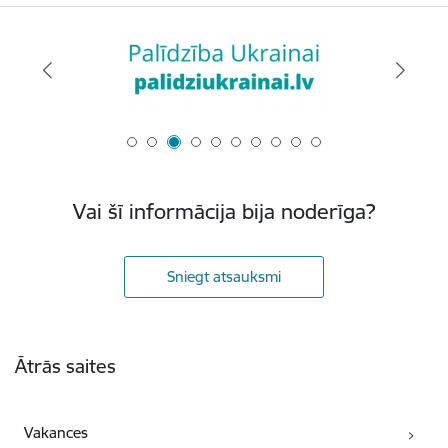
Vai šī informācija bija noderīga?
Sniegt atsauksmi
Kājene
Ātrās saites
Vakances