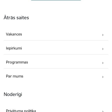
Kājene
Ātrās saites
Vakances
Iepirkumi
Programmas
Par mums
Noderīgi
Privātuma politika