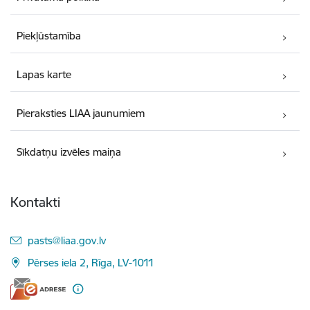
Piekļūstamība
Lapas karte
Pieraksties LIAA jaunumiem
Sīkdatņu izvēles maiņa
Kontakti
E-pasts:
pasts@liaa.gov.lv
Pērses iela 2, Rīga, LV-1011