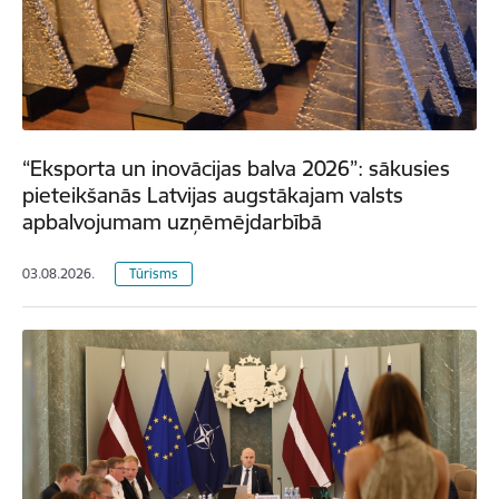
“Eksporta un inovācijas balva 2026”: sākusies
pieteikšanās Latvijas augstākajam valsts
apbalvojumam uzņēmējdarbībā
03.08.2026.
Tūrisms