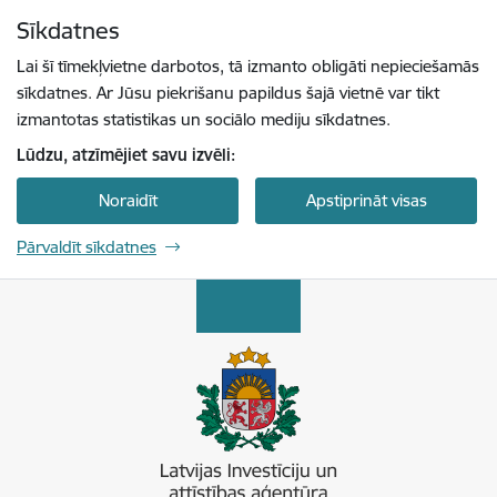
Pāriet uz lapas saturu
Sīkdatnes
Spied
lai meklētu
Enter
Lai šī tīmekļvietne darbotos, tā izmanto obligāti nepieciešamās
sīkdatnes. Ar Jūsu piekrišanu papildus šajā vietnē var tikt
izmantotas statistikas un sociālo mediju sīkdatnes.
Lūdzu, atzīmējiet savu izvēli:
Noraidīt
Apstiprināt visas
Pārvaldīt sīkdatnes
Latvijas Investīciju un attīstības aģentūra