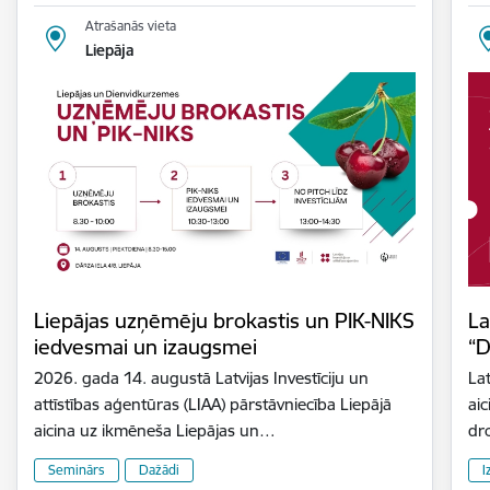
Atrašanās vieta
Liepāja
Liepājas uzņēmēju brokastis un PIK-NIKS
La
iedvesmai un izaugsmei
“D
2026. gada 14. augustā Latvijas Investīciju un
Lat
attīstības aģentūras (LIAA) pārstāvniecība Liepājā
aic
aicina uz ikmēneša Liepājas un…
dr
Seminārs
Dažādi
I