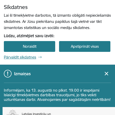
Pāriet uz lapas saturu
Sīkdatnes
Spied
lai meklētu
Enter
Lai šī tīmekļvietne darbotos, tā izmanto obligāti nepieciešamās
sīkdatnes. Ar Jūsu piekrišanu papildus šajā vietnē var tikt
izmantotas statistikas un sociālo mediju sīkdatnes.
Lūdzu, atzīmējiet savu izvēli:
Noraidīt
Apstiprināt visas
Pārvaldīt sīkdatnes
Izmaiņas
Informējam, ka 13. augustā no plkst. 19.00 ir iespējami
īslaicīgi tīmekļvietnes darbības traucējumi, jo tiks veikti
uzturēšanas darbi. Atvainojamies par sagādātajām neērtībām!