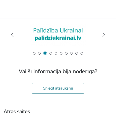
Vai šī informācija bija noderīga?
Sniegt atsauksmi
Kājene
Ātrās saites