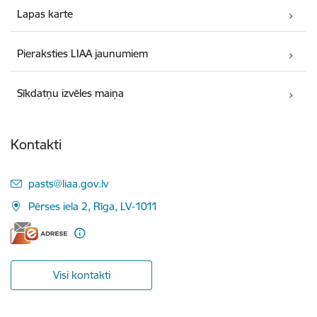
Lapas karte
Pieraksties LIAA jaunumiem
Sīkdatņu izvēles maiņa
Kontakti
E-pasts:
pasts@liaa.gov.lv
Pērses iela 2, Rīga, LV-1011
Visi kontakti