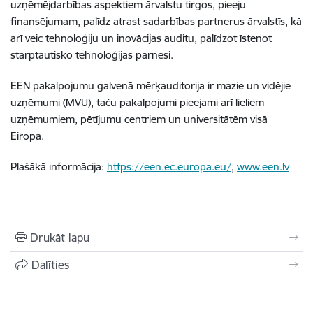
uzņēmējdarbības aspektiem ārvalstu tirgos, pieeju
finansējumam, palīdz atrast sadarbības partnerus ārvalstīs, kā
arī veic tehnoloģiju un inovācijas auditu, palīdzot īstenot
starptautisko tehnoloģijas pārnesi.
EEN pakalpojumu galvenā mērķauditorija ir mazie un vidējie
uzņēmumi (MVU), taču pakalpojumi pieejami arī lieliem
uzņēmumiem, pētījumu centriem un universitātēm visā
Eiropā.
Plašākā informācija:
https://een.ec.europa.eu/
,
www.een.lv
Drukāt lapu
Dalīties