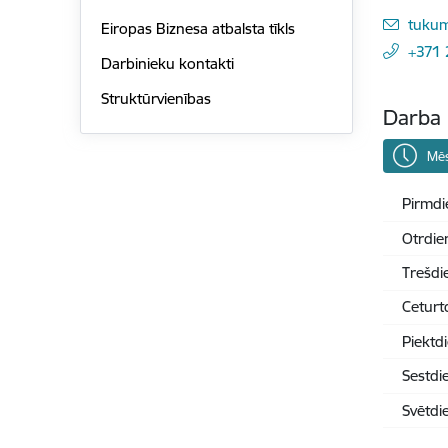
E-pas
tukum
Eiropas Biznesa atbalsta tīkls
+371
Darbinieku kontakti
Struktūrvienības
Darba 
Mēs
Pirmdi
Otrdie
Trešdi
Ceturt
Piektd
Sestdi
Svētdi