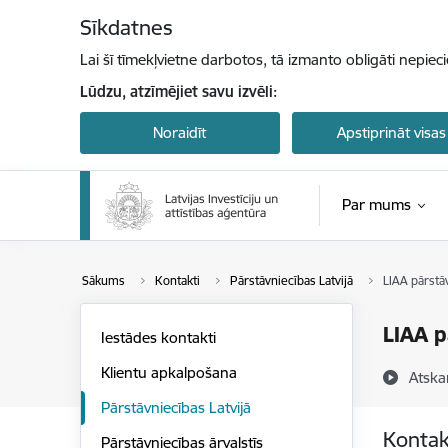
Pāriet uz lapas saturu
Sīkdatnes
Lai šī tīmekļvietne darbotos, tā izmanto obligāti nepiec
Lūdzu, atzīmējiet savu izvēli:
Noraidīt
Apstiprināt visas
Par mums
Sākums
Kontakti
Pārstāvniecības Latvijā
LIAA pārstā
LIAA p
Iestādes kontakti
Klientu apkalpošana
Atska
Pārstāvniecības Latvijā
Kontak
Pārstāvniecības ārvalstīs