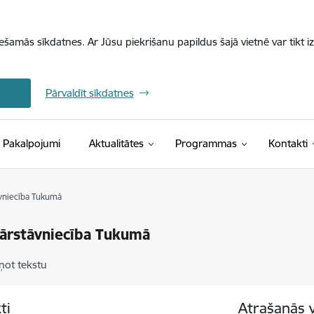
iešamās sīkdatnes. Ar Jūsu piekrišanu papildus šajā vietnē var tikt i
Pārvaldīt sīkdatnes
Pakalpojumi
Aktualitātes
Programmas
Kontakti
vniecība Tukumā
ārstāvniecība Tukumā
ņot tekstu
ti
Atrašanās 