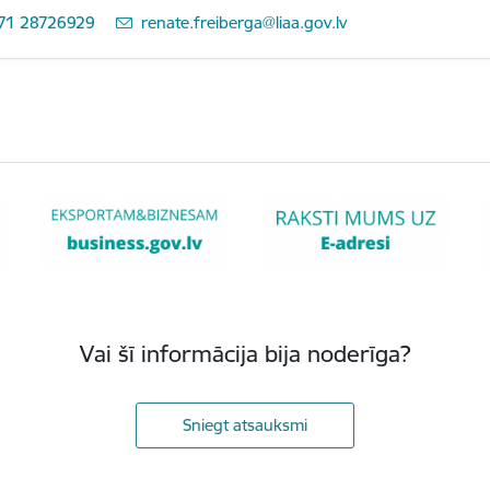
71 28726929
E-pasts:
renate.freiberga@liaa.gov.lv
Vai šī informācija bija noderīga?
Sniegt atsauksmi