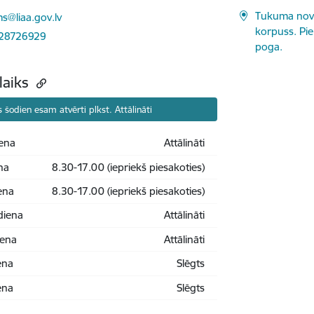
ts:
Tukuma nova
s@liaa.gov.lv
korpuss. Pie
 28726929
poga.
laiks
 šodien esam atvērti plkst. Attālināti
ena
Attālināti
na
8.30-17.00 (iepriekš piesakoties)
ena
8.30-17.00 (iepriekš piesakoties)
diena
Attālināti
iena
Attālināti
ena
Slēgts
ena
Slēgts