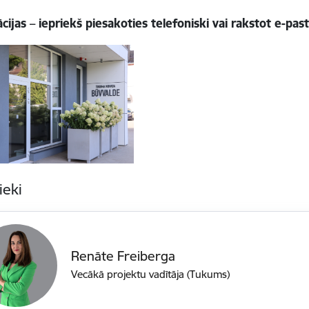
cijas – iepriekš piesakoties telefoniski vai rakstot e-pas
ieki
Renāte Freiberga
Vecākā projektu vadītāja (Tukums)