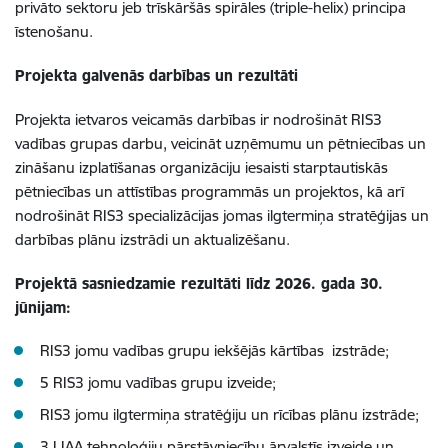
privāto sektoru jeb trīskāršās spirāles (triple-helix) principa
īstenošanu.
Projekta galvenās darbības un rezultāti
Projekta ietvaros veicamās darbības ir nodrošināt RIS3
vadības grupas darbu, veicināt uzņēmumu un pētniecības un
zināšanu izplatīšanas organizāciju iesaisti starptautiskās
pētniecības un attīstības programmās un projektos, kā arī
nodrošināt RIS3 specializācijas jomas ilgtermiņa stratēģijas un
darbības plānu izstrādi un aktualizēšanu.
Projektā sasniedzamie rezultāti līdz 2026. gada 30.
jūnijam:
RIS3 jomu vadības grupu iekšējās kārtības izstrāde;
5 RIS3 jomu vadības grupu izveide;
RIS3 jomu ilgtermiņa stratēģiju un rīcības plānu izstrāde;
3 LIAA tehnoloģiju pārstāvniecību ārvalstīs izveide un