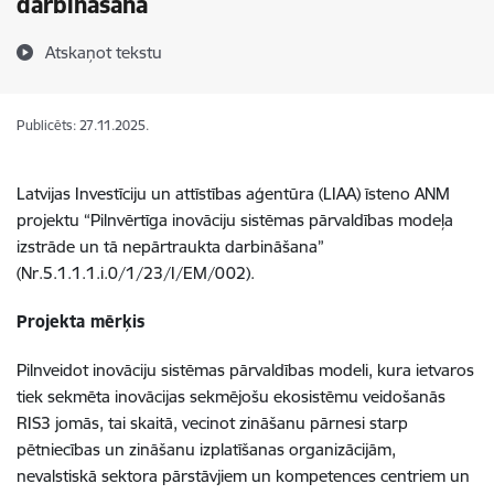
darbināšana
Atskaņot tekstu
Publicēts: 27.11.2025.
Latvijas Investīciju un attīstības aģentūra (LIAA) īsteno ANM
projektu “Pilnvērtīga inovāciju sistēmas pārvaldības modeļa
izstrāde un tā nepārtraukta darbināšana”
(Nr.5.1.1.1.i.0/1/23/I/EM/002).
Projekta mērķis
Pilnveidot inovāciju sistēmas pārvaldības modeli, kura ietvaros
tiek sekmēta inovācijas sekmējošu ekosistēmu veidošanās
RIS3 jomās, tai skaitā, vecinot zināšanu pārnesi starp
pētniecības un zināšanu izplatīšanas organizācijām,
nevalstiskā sektora pārstāvjiem un kompetences centriem un