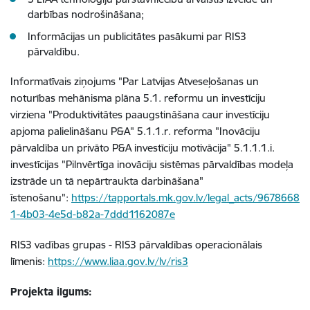
darbības nodrošināšana;
Informācijas un publicitātes pasākumi par RIS3
pārvaldību.
Informatīvais ziņojums "Par Latvijas Atveseļošanas un
noturības mehānisma plāna 5.1. reformu un investīciju
virziena "Produktivitātes paaugstināšana caur investīciju
apjoma palielināšanu P&A" 5.1.1.r. reforma "Inovāciju
pārvaldība un privāto P&A investīciju motivācija" 5.1.1.1.i.
investīcijas "Pilnvērtīga inovāciju sistēmas pārvaldības modeļa
izstrāde un tā nepārtraukta darbināšana"
īstenošanu":
https://tapportals.mk.gov.lv/legal_acts/9678668
1-4b03-4e5d-b82a-7ddd1162087e
RIS3 vadības grupas - RIS3 pārvaldības operacionālais
līmenis:
https://www.liaa.gov.lv/lv/ris3
Projekta ilgums: