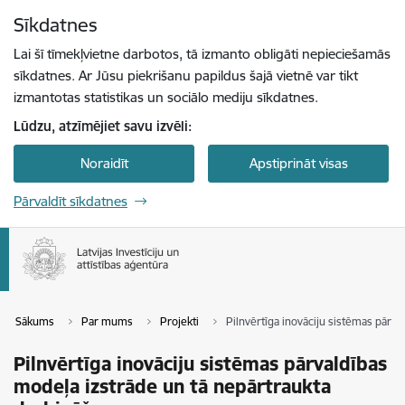
Pāriet uz lapas saturu
Sīkdatnes
Spied
lai meklētu
Enter
Lai šī tīmekļvietne darbotos, tā izmanto obligāti nepieciešamās
sīkdatnes. Ar Jūsu piekrišanu papildus šajā vietnē var tikt
izmantotas statistikas un sociālo mediju sīkdatnes.
Lūdzu, atzīmējiet savu izvēli:
Noraidīt
Apstiprināt visas
Pārvaldīt sīkdatnes
Sākums
Par mums
Projekti
Pilnvērtīga inovāciju sistēmas pārv
Pilnvērtīga inovāciju sistēmas pārvaldības
modeļa izstrāde un tā nepārtraukta