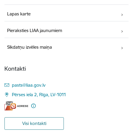
Lapas karte
Pieraksties LIAA jaunumiem
Sīkdatņu izvēles maiņa
Kontakti
E-pasts:
pasts@liaa.gov.lv
Pērses iela 2, Rīga, LV-1011
Visi kontakti