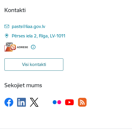
Kontakti
E-pasts:
pasts@liaa.gov.lv
Pērses iela 2, Rīga, LV-1011
Visi kontakti
Sekojiet mums