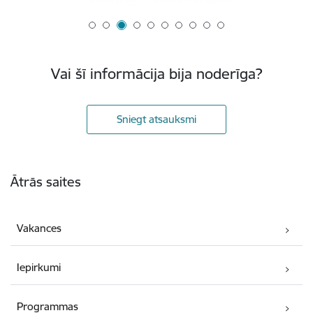
Vai šī informācija bija noderīga?
Sniegt atsauksmi
Kājene
Ātrās saites
Vakances
Iepirkumi
Programmas