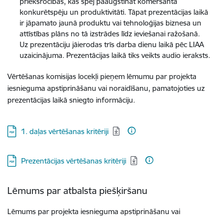
priekšrocības, kas spēj paaugstināt komersanta
konkurētspēju un produktivitāti. Tāpat prezentācijas laikā
ir jāpamato jaunā produktu vai tehnoloģijas biznesa un
attīstības plāns no tā izstrādes līdz ieviešanai ražošanā.
Uz prezentāciju jāierodas trīs darba dienu laikā pēc LIAA
uzaicinājuma. Prezentācijas laikā tiks veikts audio ieraksts.
Vērtēšanas komisijas locekļi pieņem lēmumu par projekta
iesnieguma apstiprināšanu vai noraidīšanu, pamatojoties uz
prezentācijas laikā sniegto informāciju.
Lejupielādēt:
1. daļas vērtēšanas kritēriji
Lejupielādēt:
Prezentācijas vērtēšanas kritēriji
Lēmums par atbalsta piešķiršanu
Lēmums par projekta iesnieguma apstiprināšanu vai