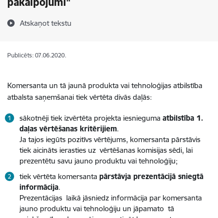
pakalpojumi"
Atskaņot tekstu
Publicēts: 07.06.2020.
Komersanta un tā jaunā produkta vai tehnoloģijas atbilstība
atbalsta saņemšanai tiek vērtēta divās daļās:
sākotnēji tiek izvērtēta projekta iesnieguma
atbilstība 1.
daļas vērtēšanas kritērijiem
.
Ja tajos iegūts pozitīvs vērtējums, komersanta pārstāvis
tiek aicināts ierasties uz vērtēšanas komisijas sēdi, lai
prezentētu savu jauno produktu vai tehnoloģiju;
tiek vērtēta komersanta
pārstāvja prezentācijā sniegtā
informācija
.
Prezentācijas laikā jāsniedz informācija par komersanta
jauno produktu vai tehnoloģiju un jāpamato tā