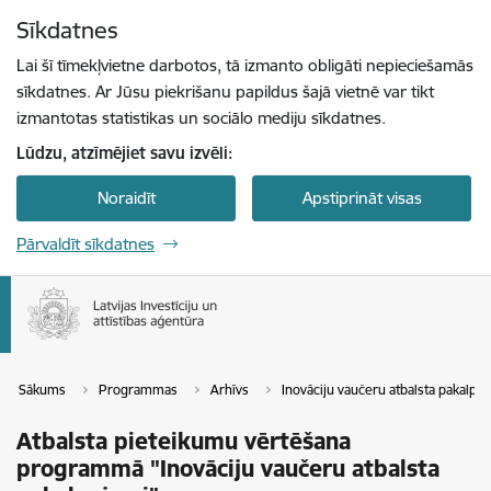
Pāriet uz lapas saturu
Sīkdatnes
Spied
lai meklētu
Enter
Lai šī tīmekļvietne darbotos, tā izmanto obligāti nepieciešamās
sīkdatnes. Ar Jūsu piekrišanu papildus šajā vietnē var tikt
izmantotas statistikas un sociālo mediju sīkdatnes.
Lūdzu, atzīmējiet savu izvēli:
Noraidīt
Apstiprināt visas
Pārvaldīt sīkdatnes
Sākums
Programmas
Arhīvs
Inovāciju vaučeru atbalsta pakalpoju
Atbalsta pieteikumu vērtēšana
programmā "Inovāciju vaučeru atbalsta