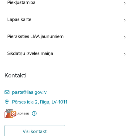
Piekļūstamība
Lapas karte
Pieraksties LIAA jaunumiem
Sīkdatņu izvēles maiņa
Kontakti
E-pasts:
pasts@liaa.gov.lv
Pērses iela 2, Rīga, LV-1011
Visi kontakti