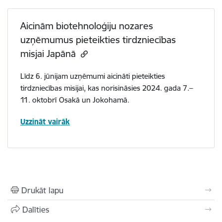
Aicinām biotehnoloģiju nozares
uzņēmumus pieteikties tirdzniecības
misjai Japānā
Līdz 6. jūnijam uzņēmumi aicināti pieteikties
tirdzniecības misijai, kas norisināsies 2024. gada 7.–
11. oktobrī
Osakā un Jokohamā.
Uzzināt vairāk
Drukāt lapu
Dalīties