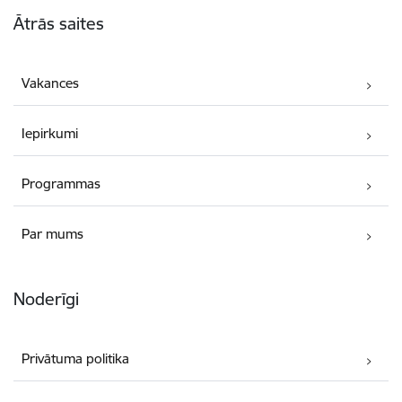
Kājene
Ātrās saites
Vakances
Iepirkumi
Programmas
Par mums
Noderīgi
Privātuma politika