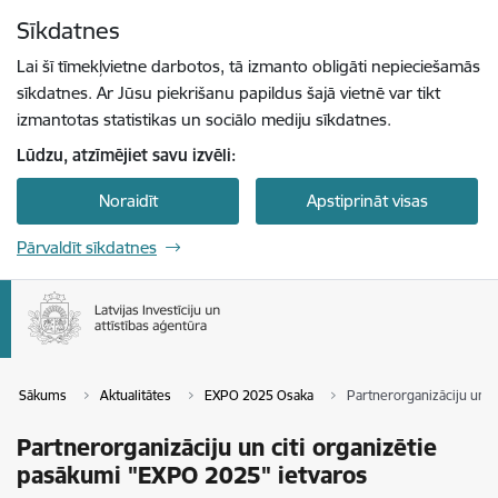
Pāriet uz lapas saturu
Sīkdatnes
Spied
lai meklētu
Enter
Lai šī tīmekļvietne darbotos, tā izmanto obligāti nepieciešamās
sīkdatnes. Ar Jūsu piekrišanu papildus šajā vietnē var tikt
izmantotas statistikas un sociālo mediju sīkdatnes.
Lūdzu, atzīmējiet savu izvēli:
Noraidīt
Apstiprināt visas
Pārvaldīt sīkdatnes
Sākums
Aktualitātes
EXPO 2025 Osaka
Partnerorganizāciju un c
Partnerorganizāciju un citi organizētie
pasākumi "EXPO 2025" ietvaros