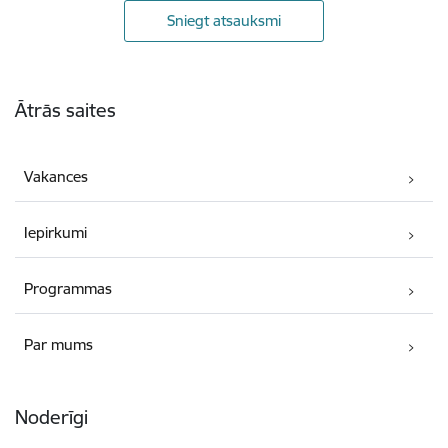
Sniegt atsauksmi
Kājene
Ātrās saites
Vakances
Iepirkumi
Programmas
Par mums
Noderīgi