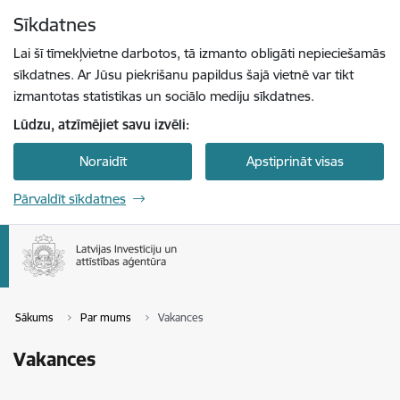
Pāriet uz lapas saturu
Sīkdatnes
Spied
lai meklētu
Enter
Lai šī tīmekļvietne darbotos, tā izmanto obligāti nepieciešamās
sīkdatnes. Ar Jūsu piekrišanu papildus šajā vietnē var tikt
izmantotas statistikas un sociālo mediju sīkdatnes.
Lūdzu, atzīmējiet savu izvēli:
Noraidīt
Apstiprināt visas
Pārvaldīt sīkdatnes
Sākums
Par mums
Vakances
Vakances