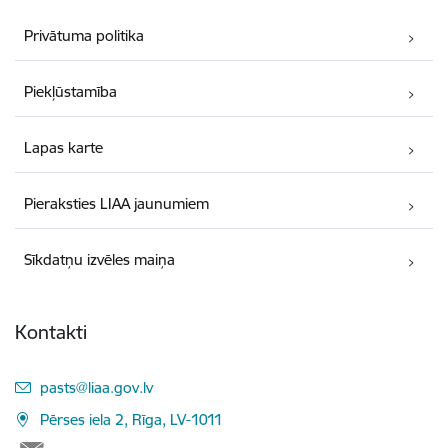
Privātuma politika
Piekļūstamība
Lapas karte
Pieraksties LIAA jaunumiem
Sīkdatņu izvēles maiņa
Kontakti
E-pasts:
pasts@liaa.gov.lv
Pērses iela 2, Rīga, LV-1011