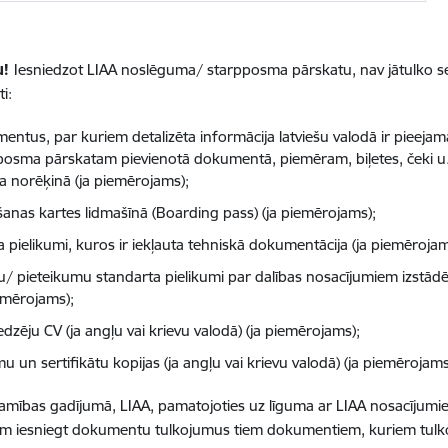
u!
Iesniedzot LIAA noslēguma/ starpposma pārskatu, nav jātulko se
i:
entus, par kuriem detalizēta informācija latviešu valodā ir pieeja
posma pārskatam pievienotā dokumentā, piemēram, biļetes, čeki u.c
a norēķinā (ja piemērojams);
šanas kartes lidmašīnā (Boarding pass) (ja piemērojams);
a pielikumi, kuros ir iekļauta tehniskā dokumentācija (ja piemērojam
u/ pieteikumu standarta pielikumi par dalības nosacījumiem izstādē 
iemērojams);
dzēju CV (ja angļu vai krievu valodā) (ja piemērojams);
u un sertifikātu kopijas (ja angļu vai krievu valodā) (ja piemērojams
amības gadījumā, LIAA, pamatojoties uz līguma ar LIAA nosacījumiem
m iesniegt dokumentu tulkojumus tiem dokumentiem, kuriem tulko