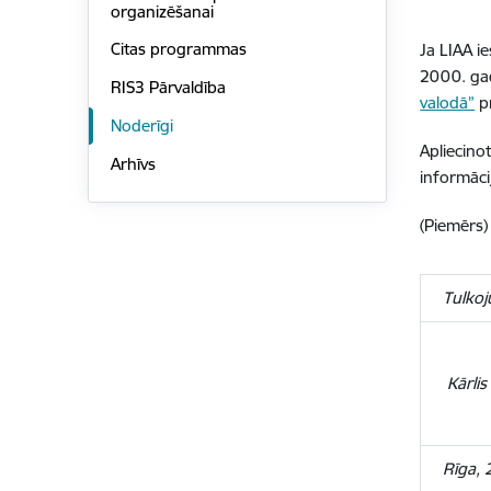
organizēšanai
Citas programmas
Ja LIAA i
2000. ga
RIS3 Pārvaldība
valodā”
p
Noderīgi
Apliecino
Arhīvs
informāci
(Piemērs)
Tulkoj
Kārlis
Rīga, 