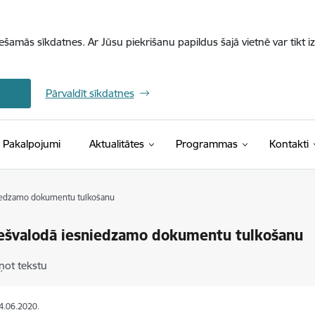
iešamās sīkdatnes. Ar Jūsu piekrišanu papildus šajā vietnē var tikt i
Pārvaldīt sīkdatnes
Pakalpojumi
Aktualitātes
Programmas
Kontakti
iedzamo dokumentu tulkošanu
ešvalodā iesniedzamo dokumentu tulkošanu
ņot tekstu
14.06.2020.