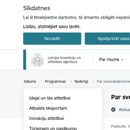
Pāriet uz lapas saturu
Sīkdatnes
Lai šī tīmekļvietne darbotos, tā izmanto obligāti nepiec
Lūdzu, atzīmējiet savu izvēli:
Noraidīt
Apstiprināt visas
Par mums
Sākums
Programmas
Noderīgi
Par svešvalodā iesn
Par sv
Idejai un tās attīstībai
Atbalsts eksportam
Atska
Inovāciju attīstībai
Publicēts: 
Tūrismam un pasākumu