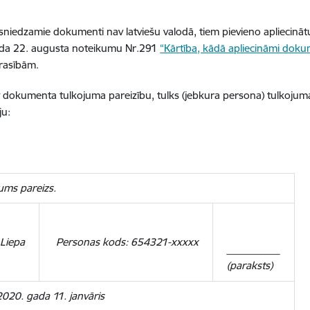
esniedzamie dokumenti nav latviešu valodā, tiem pievieno apliecināt
da 22. augusta noteikumu Nr.291
“Kārtība, kādā apliecināmi doku
rasībām.
t dokumenta tulkojuma pareizību, tulks (jebkura persona) tulkojum
ju:
ums pareizs.
 Liepa
Personas kods: 654321-xxxxx
___________
(paraksts)
2020. gada 11. janvāris