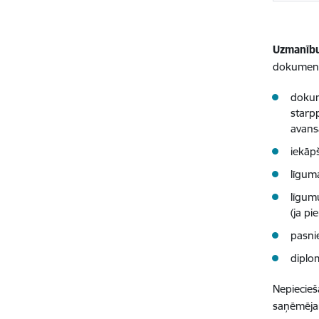
Uzmanīb
dokument
dokum
starp
avans
iekāp
līgum
līgum
(ja p
pasnie
diplom
Nepiecieš
saņēmēja