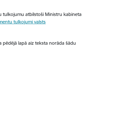
u tulkojumu atbilstoši Ministru kabineta
mentu tulkojumi valsts
a pēdējā lapā aiz teksta norāda šādu