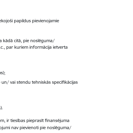
kojoši papildus pievienojamie
ma kādā citā, pie noslēguma/
., par kuriem informācija ietverta
s);
un/ vai stendu tehniskās specifikācijas
).
, ir tiesības pieprasīt finansējuma
jumi nav pievienoti pie noslēguma/