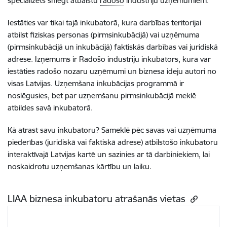
specializēts sniegt atbalstu
radošo
industriju
uzņēmumiem.
Iestāties var tikai tajā inkubatorā, kura darbības teritorijai
atbilst fiziskas personas (pirmsinkubācijā) vai uzņēmuma
(pirmsinkubācijā un inkubācijā) faktiskās darbības vai juridiskā
adrese. Izņēmums ir Radošo industriju inkubators, kurā var
iestāties radošo nozaru uzņēmumi un biznesa ideju autori no
visas Latvijas.
Uzņemšana inkubācijas programmā ir
noslēgusies, bet par uzņemšanu pirmsinkubācijā meklē
atbildes savā inkubatorā.
Kā atrast savu inkubatoru? Sameklē
pēc savas vai uzņēmuma
piederības
(juridiskā vai faktiskā adrese)
atbilstošo
inkubatoru
interaktīvajā Latvijas kartē un sazinies ar tā darbiniekiem, lai
noskaidrotu uzņemšanas kārtību un laiku.
LIAA biznesa inkubatoru atrašanās vietas