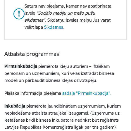
Saturs nav pieejams, kamēr nav apstiprināta
izvēle
“Sociālo mediju un trešo pušu
sīkdatnes”
. Sīkdatņu izvēles maiņu Jūs varat
veikt lapā
Sīkdatnes
.
Atbalsta programmas
Pirmsinkubācija
piemērota ideju autoriem
–
fiziskām
personām un uzņēmumiem,
kuri vēlas izstrādāt biznesa
modeli un pārbaudīt biznesa idejas dzīvotspēju
.
Plašāka informācija pieejama
sadaļā "Pirmsinkubācija"
.
Inkubācija
piemērota jaundibinātiem uzņēmumiem, kuriem
nepieciešams atbalsts straujākai izaugsmei. (
Uzņēmums uz
iestāšanās brīdi biznesa inkubatorā nedrīkst būt reģistrēts
Latvijas Republikas Komercreģistrā ilgāk par trīs gadiem).