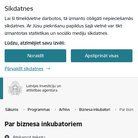
Pāriet uz lapas saturu
Sīkdatnes
Spied
lai meklētu
Enter
Lai šī tīmekļvietne darbotos, tā izmanto obligāti nepieciešamās
sīkdatnes. Ar Jūsu piekrišanu papildus šajā vietnē var tikt
izmantotas statistikas un sociālo mediju sīkdatnes.
Lūdzu, atzīmējiet savu izvēli:
Noraidīt
Apstiprināt visas
Pārvaldīt sīkdatnes
Sākums
Programmas
Arhīvs
Biznesa inkubatori
Par biznes
Par biznesa inkubatoriem
Atskaņot tekstu