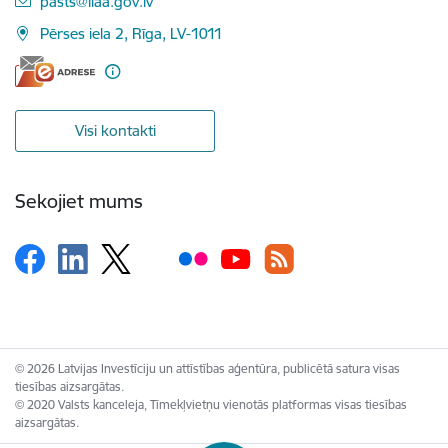
E-pasts:
pasts@liaa.gov.lv
Pērses iela 2, Rīga, LV-1011
Visi kontakti
Sekojiet mums
© 2026 Latvijas Investīciju un attīstības aģentūra, publicētā satura visas
tiesības aizsargātas.
© 2020 Valsts kanceleja, Tīmekļvietņu vienotās platformas visas tiesības
aizsargātas.