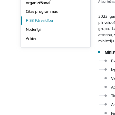
Atjaunināts
organizēšanai
Citas programmas
2022. gad
RIS3 Pārvaldība
pilnveido
grupa. La
Noderīgi
attīstību,
Arhīvs
ministriju
Minis
Ek
Iz
Vi
Ai
Ti
Ār
Fi