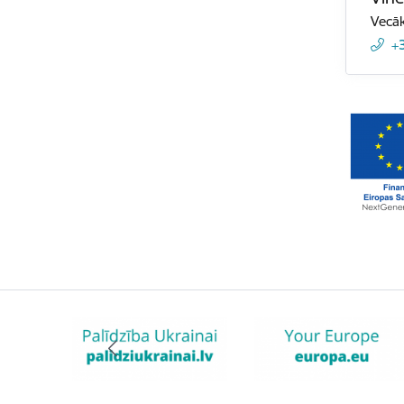
Vecāk
+