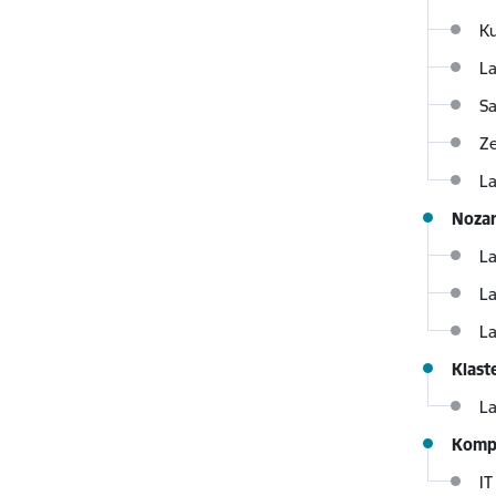
Ku
La
Sa
Ze
La
Nozar
La
La
La
Klast
La
Kompe
IT