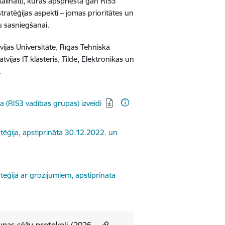
ālināti), kurās apspriesta gan RIS3
tratēģijas aspekti – jomas prioritātes un
u sasniegšanai.
vijas Universitāte, Rīgas Tehniskā
tvijas IT klasteris, Tilde, Elektronikas un
.
a (RIS3 vadības grupas) izveidi
tēģija, apstiprināta 30.12.2022. un
ēģija ar grozījumiem, apstiprināta