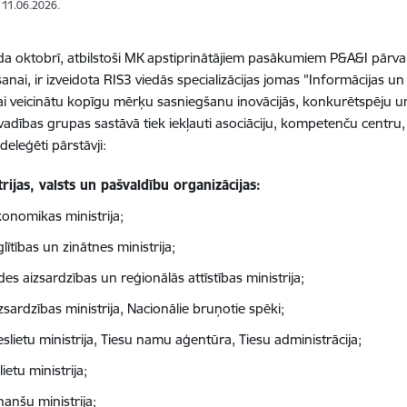
: 11.06.2026.
a oktobrī, atbilstoši MK apstiprinātājiem pasākumiem P&A&I pārval
šanai, ir izveidota RIS3 viedās specializācijas jomas "Informācijas 
i veicinātu kopīgu mērķu sasniegšanu inovācijās, konkurētspēju 
 vadības grupas sastāvā tiek iekļauti asociāciju, kompetenču centru, 
 deleģēti pārstāvji:
trijas, valsts un pašvaldību organizācijas:
onomikas ministrija;
glītības un zinātnes ministrija;
des aizsardzības un reģionālās attīstības ministrija;
zsardzības ministrija, Nacionālie bruņotie spēki;
eslietu ministrija, Tiesu namu aģentūra, Tiesu administrācija;
lietu ministrija;
nanšu ministrija;