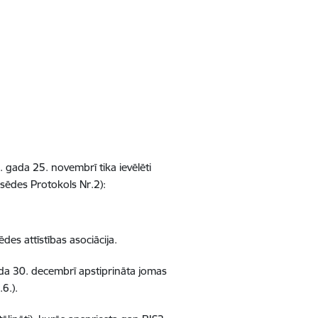
gada 25. novembrī tika ievēlēti
sēdes Protokols Nr.2):
des attīstības asociācija.
da 30. decembrī apstiprināta jomas
6.).