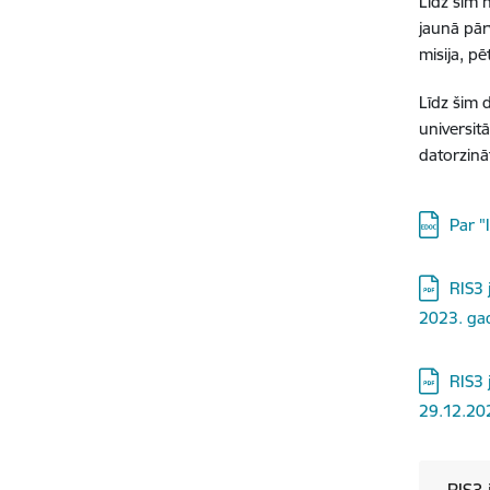
Līdz šim 
jaunā pār
misija, p
Līdz šim 
universitā
datorzināt
Lejupielā
Par "
Lejupielā
RIS3 
2023. gad
Lejupielā
RIS3 
29.12.20