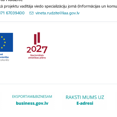
ā projektu vadītāja viedo specializāciju jomā (Informācijas un komu
371 67039400
E-pasts:
vineta.rudzite@liaa.gov.lv