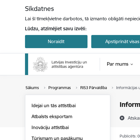
Pāriet uz lapas saturu
Sīkdatnes
Lai šī tīmekļvietne darbotos, tā izmanto obligāti nepiec
Lūdzu, atzīmējiet savu izvēli:
Noraidīt
Apstiprināt visas
Par mums
Sākums
Programmas
RIS3 Pārvaldība
Informācijas 
Inform
Idejai un tās attīstībai
Atbalsts eksportam
Atska
Inovāciju attīstībai
Publicēts: 
Tūrismam un pasākumu