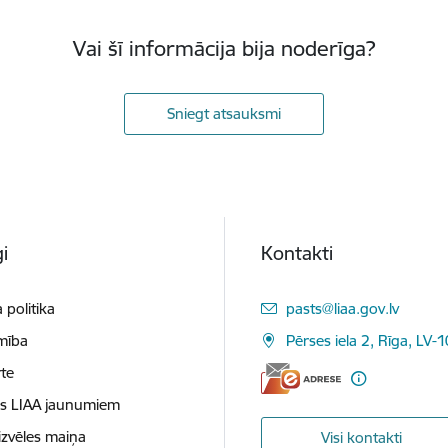
Vai šī informācija bija noderīga?
Sniegt atsauksmi
i
Kontakti
E-pasts:
 politika
pasts@liaa.gov.lv
mība
Pērses iela 2, Rīga, LV-
te
es LIAA jaunumiem
izvēles maiņa
Visi kontakti