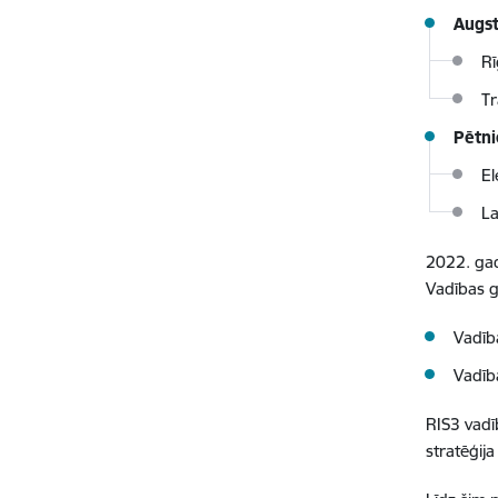
Augst
Rī
Tr
Pētni
El
La
2022. gad
Vadības g
Vadība
Vadība
RIS3 vadī
stratēģij