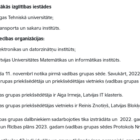
ākās izglītības iestādes
gas Tehniskā universitāte;
ansporta un sakaru institūts.
ecības organizācijas:
ektronikas un datorzinātņu institūts;
tvijas Universitātes Matemātikas un informātikas institūts.
a 11. novembrī notika pirmā vadības grupas sēde. Savukārt, 2022. 
rupas priekšsēdētāja un priekšsēdētājas vietnieks (vadības grupas 
s grupas priekšsēdētāja ir Aiga Irmeja, Latvijas IT klasteris.
s grupas priekšsēdētājas vietnieks ir Reinis Znotiņš, Latvijas Blokķē
bas grupas dalībniekiem sadarbojoties tika izstrādāta un 2022. ga
a un Rīcības plāns 2023. gadam (vadības grupas sēdes Protokols Nr.