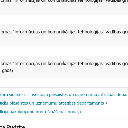
jomas "Informācijas un komunikācijas tehnoloģijas" vadības gr
jomas "Informācijas un komunikācijas tehnoloģijas" vadības gr
jomas "Informācijas un komunikācijas tehnoloģijas" vadības gr
 gads)
tora vietnieks - Investīciju piesaistes un uzņēmumu attīstības dep
tīciju piesaistes un uzņēmumu attīstības departaments
tīciju pakalpojumu nodrošināšanas nodaļa
ta Rudzīte