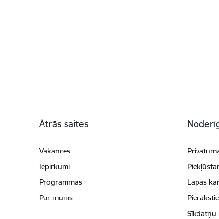
Kājene
Ātrās saites
Noderīg
Vakances
Privātuma
Iepirkumi
Piekļūsta
Programmas
Lapas kar
Par mums
Pieraksti
Sīkdatņu 