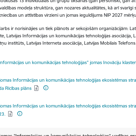
notikušas 13 individuālās un grupu tikšanās (gan personiski, gan att
valdības modeļa struktūra, gan nozares aktualitātes, kā arī svarīgi s
ētniecības un attīstības virzieni un jomas ieguldījums NIP 2027 mērķ
darbs ir norisinājies un tiek plānots ar sekojošām organizācijām: Lat
te, Latvijas Informācijas un komunikācijas tehnoloģijas asociācija, La
ņu institūts, Latvijas Interneta asociācija, Latvijas Mobilais Telefons
dēt:
Informācijas un komunikācijas tehnoloģijas" jomas Inovāciju klaster
dēt:
jomas Informācijas un komunikācijas tehnoloģijas ekosistēmas stra
a Rīcības plāns
dēt:
jomas Informācijas un komunikācijas tehnoloģijas ekosistēmas strat
23.