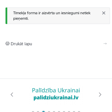
Statusa ziņojums
Tīmekļa forma ir aizvērta un iesniegumi netiek
pieņemti.
Drukāt lapu