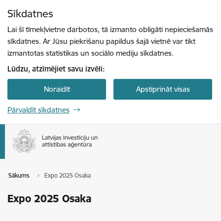
Pāriet uz lapas saturu
Sīkdatnes
Spied
lai meklētu
Enter
Lai šī tīmekļvietne darbotos, tā izmanto obligāti nepieciešamās
sīkdatnes. Ar Jūsu piekrišanu papildus šajā vietnē var tikt
izmantotas statistikas un sociālo mediju sīkdatnes.
Lūdzu, atzīmējiet savu izvēli:
Noraidīt
Apstiprināt visas
Pārvaldīt sīkdatnes
Sākums
Expo 2025 Osaka
Expo 2025 Osaka