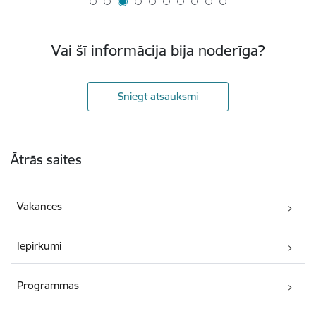
Vai šī informācija bija noderīga?
Sniegt atsauksmi
Kājene
Ātrās saites
Vakances
Iepirkumi
Programmas