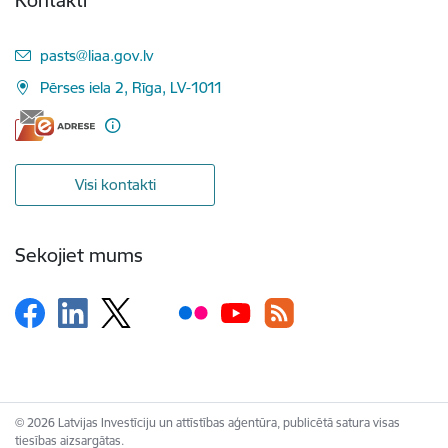
Kontakti
E-pasts:
pasts@liaa.gov.lv
Pērses iela 2, Rīga, LV-1011
Visi kontakti
Sekojiet mums
© 2026 Latvijas Investīciju un attīstības aģentūra, publicētā satura visas
tiesības aizsargātas.