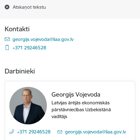
Atskaņot tekstu
Kontakti
E-pasts:
georgijs.vojevoda@liaa.gov.lv
+371 29246528
Darbinieki
Georgijs Vojevoda
Latvijas ārējās ekonomiskās
pārstāvniecības Uzbekistānā
vadītājs
+371 29246528
E-pasts:
georgijs.vojevoda@liaa.gov.lv