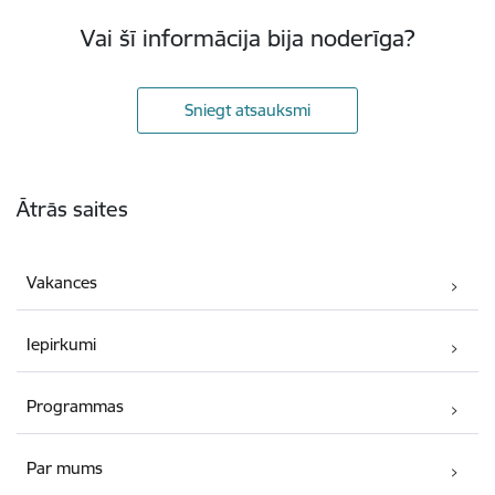
Vai šī informācija bija noderīga?
Sniegt atsauksmi
Kājene
Ātrās saites
Vakances
Iepirkumi
Programmas
Par mums