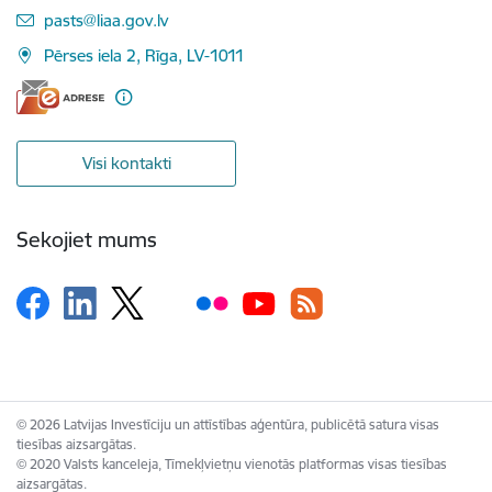
E-pasts:
pasts@liaa.gov.lv
Pērses iela 2, Rīga, LV-1011
Visi kontakti
Sekojiet mums
© 2026 Latvijas Investīciju un attīstības aģentūra, publicētā satura visas
tiesības aizsargātas.
© 2020 Valsts kanceleja, Tīmekļvietņu vienotās platformas visas tiesības
aizsargātas.