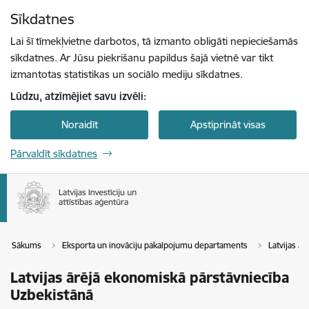
Pāriet uz lapas saturu
Sīkdatnes
Spied
lai meklētu
Enter
Lai šī tīmekļvietne darbotos, tā izmanto obligāti nepieciešamās
sīkdatnes. Ar Jūsu piekrišanu papildus šajā vietnē var tikt
izmantotas statistikas un sociālo mediju sīkdatnes.
Lūdzu, atzīmējiet savu izvēli:
Noraidīt
Apstiprināt visas
Pārvaldīt sīkdatnes
Sākums
Eksporta un inovāciju pakalpojumu departaments
Latvijas ā
Latvijas ārējā ekonomiskā pārstāvniecība
Uzbekistānā