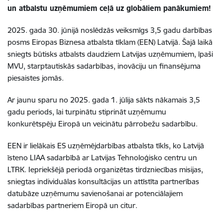
un atbalstu uzņēmumiem ceļā uz globāliem panākumiem!
2025. gada 30. jūnijā noslēdzās veiksmīgs 3,5 gadu darbības
posms Eiropas Biznesa atbalsta tīklam (EEN) Latvijā. Šajā laikā
sniegts būtisks atbalsts daudziem Latvijas uzņēmumiem, īpaši
MVU, starptautiskās sadarbības, inovāciju un finansējuma
piesaistes jomās.
Ar jaunu sparu no 2025. gada 1. jūlija sākts nākamais 3,5
gadu periods, lai turpinātu stiprināt uzņēmumu
konkurētspēju Eiropā un veicinātu pārrobežu sadarbību.
EEN ir lielākais ES uzņēmējdarbības atbalsta tīkls, ko Latvijā
īsteno LIAA sadarbībā ar Latvijas Tehnoloģisko centru un
LTRK. Iepriekšējā periodā organizētas tirdzniecības misijas,
sniegtas individuālas konsultācijas un attīstīta partnerības
datubāze uzņēmumu savienošanai ar potenciālajiem
sadarbības partneriem Eiropā un citur.