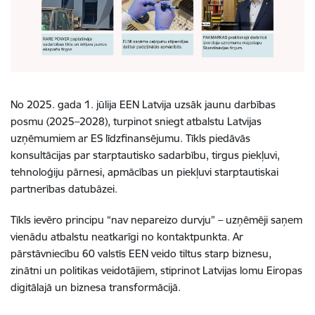
No 2025. gada 1. jūlija EEN Latvija uzsāk jaunu darbības
posmu (2025–2028), turpinot sniegt atbalstu Latvijas
uzņēmumiem ar ES līdzfinansējumu. Tīkls piedāvās
konsultācijas par starptautisko sadarbību, tirgus piekļuvi,
tehnoloģiju pārnesi, apmācības un piekļuvi starptautiskai
partnerības datubāzei.
Tīkls ievēro principu “nav nepareizo durvju” – uzņēmēji saņem
vienādu atbalstu neatkarīgi no kontaktpunkta. Ar
pārstāvniecību 60 valstīs EEN veido tiltus starp biznesu,
zinātni un politikas veidotājiem, stiprinot Latvijas lomu Eiropas
digitālajā un biznesa transformācijā.