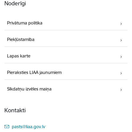
Noderīgi
Privātuma politika
Piekļūstamība
Lapas karte
Pieraksties LIAA jaunumiem
Sīkdatņu izvēles maiņa
Kontakti
E-pasts:
pasts@liaa.gov.lv