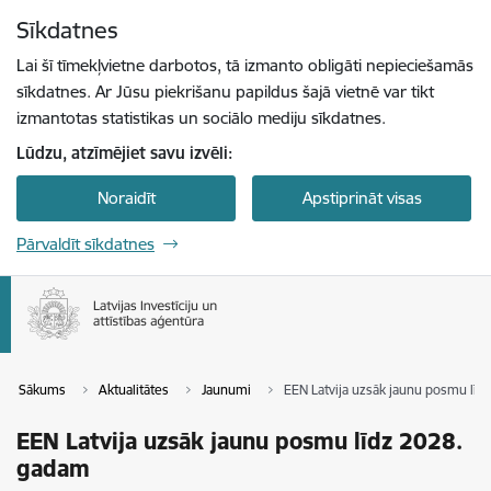
Pāriet uz lapas saturu
Sīkdatnes
Spied
lai meklētu
Enter
Lai šī tīmekļvietne darbotos, tā izmanto obligāti nepieciešamās
sīkdatnes. Ar Jūsu piekrišanu papildus šajā vietnē var tikt
izmantotas statistikas un sociālo mediju sīkdatnes.
Lūdzu, atzīmējiet savu izvēli:
Noraidīt
Apstiprināt visas
Pārvaldīt sīkdatnes
Sākums
Aktualitātes
Jaunumi
EEN Latvija uzsāk jaunu posmu līd
EEN Latvija uzsāk jaunu posmu līdz 2028.
gadam