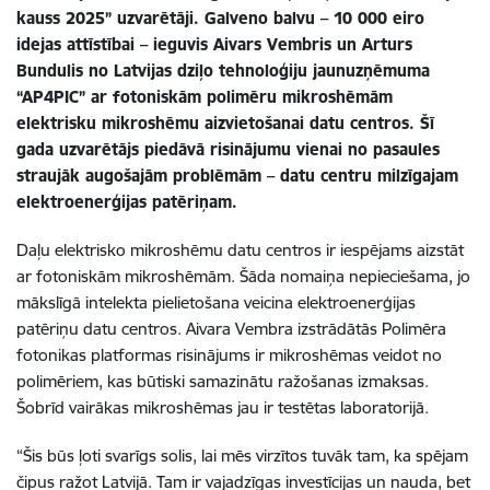
kauss 2025” uzvarētāji. Galveno balvu – 10 000 eiro
idejas attīstībai – ieguvis Aivars Vembris un Arturs
Bundulis no Latvijas dziļo tehnoloģiju jaunuzņēmuma
“AP4PIC” ar fotoniskām polimēru mikroshēmām
elektrisku mikroshēmu aizvietošanai datu centros. Šī
gada uzvarētājs piedāvā risinājumu vienai no pasaules
straujāk augošajām problēmām – datu centru milzīgajam
elektroenerģijas patēriņam.
Daļu elektrisko mikroshēmu datu centros ir iespējams aizstāt
ar fotoniskām mikroshēmām. Šāda nomaiņa nepieciešama, jo
mākslīgā intelekta pielietošana veicina elektroenerģijas
patēriņu datu centros. Aivara Vembra izstrādātās Polimēra
fotonikas platformas risinājums ir mikroshēmas veidot no
polimēriem, kas būtiski samazinātu ražošanas izmaksas.
Šobrīd vairākas mikroshēmas jau ir testētas laboratorijā.
“Šis būs ļoti svarīgs solis, lai mēs virzītos tuvāk tam, ka spējam
čipus ražot Latvijā. Tam ir vajadzīgas investīcijas un nauda, bet