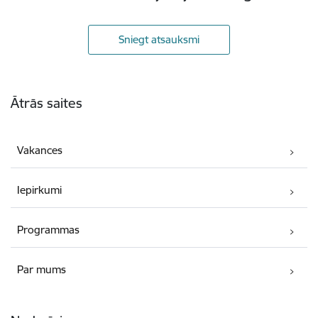
Sniegt atsauksmi
Kājene
Ātrās saites
Vakances
Iepirkumi
Programmas
Par mums