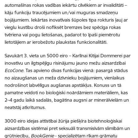
automašīnas rokas vadības iekārtu cilvēkiem ar invaliditāti –
kāju funkciju traucējumiem un/vai muguras smadzeņu
bojājumiem. Iekārtas inovatīvais šūpoles tipa rokturis ļauj ar
vieglu kustību droši nofiksēt bremzes bez spēcīga rokas
tvēriena vai pogu lietošanas, padarot to īpaši piemērotu
lietotājiem ar ierobežotu plaukstas funkcionalitāti.
Savukārt 3. vieta un 5000 eiro – Karlīnai Kitijai Dommerei par
inovatīvu un ilgtspējīgu risinājumu jauno mežu aizsardzībai
EcoCone
. Tas apvieno divas funkcijas vienā: pasargā stādus
no aizaugšanas un meža dzīvnieku bojājumiem, vienlaikus
nodrošinot labvēlīgus augšanas apstākļus. Konuss un tā
pamatne veidoti no bioloģiski noārdāmiem materiāliem, kas
2–4 gadu laikā sadalās, bagātina augsni ar minerālvielām un
neatstāj atkritumus.
3000 eiro idejas attīstībai žūrija piešķīra biotehnoloģiskai
aizsardzības sistēmai pret seksuāli transmisīvām slimībām un
grūtniecību,
BookGenie
- specializētam rīkam grāmatu