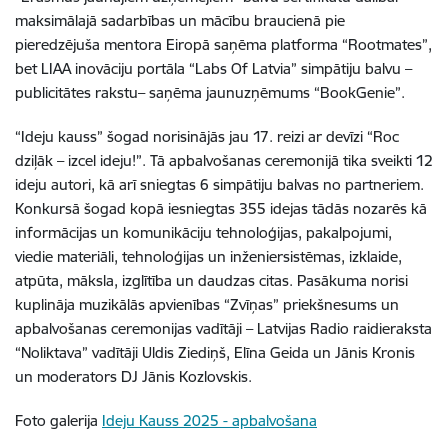
maksimālajā sadarbības un mācību braucienā pie
pieredzējuša mentora Eiropā saņēma platforma “Rootmates”,
bet LIAA inovāciju portāla “Labs Of Latvia” simpātiju balvu –
publicitātes rakstu– saņēma jaunuzņēmums “BookGenie”.
“Ideju kauss” šogad norisinājās jau 17. reizi ar devīzi “Roc
dziļāk – izcel ideju!”. Tā apbalvošanas ceremonijā tika sveikti 12
ideju autori, kā arī sniegtas 6 simpātiju balvas no partneriem.
Konkursā šogad kopā iesniegtas 355 idejas tādās nozarēs kā
informācijas un komunikāciju tehnoloģijas, pakalpojumi,
viedie materiāli, tehnoloģijas un inženiersistēmas, izklaide,
atpūta, māksla, izglītība un daudzas citas. Pasākuma norisi
kuplināja muzikālās apvienības “Zvīņas” priekšnesums un
apbalvošanas ceremonijas vadītāji – Latvijas Radio raidieraksta
“Noliktava” vadītāji Uldis Ziediņš, Elīna Geida un Jānis Kronis
un moderators DJ Jānis Kozlovskis.
Foto galerija
Ideju Kauss 2025 - apbalvošana