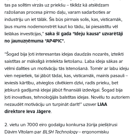
tas pa solītim virzās uz priekšu – tiklīdz kā atslēdzam
ražošanas procesa pirmo daļu, varam sadarboties ar
industriju un iet tālāk. Šis būs pirmais solis, kas, visticamāk,
ļaus mums nodemonstrēt kaut ko tādu, lai piesaistītu vēl
lielākas investīcijas,”
saka šī gada “Ideju kausa” uzvarētāji
no jaunuzņēmuma “AP4PIC”.
“Šogad bija ļoti interesantas idejas daudzās nozarēs, izteikti
saistītas ar mākslīgā intelekta lietošanu. Laba ideja sākas ar
vēlmi dalīties un motivāciju tās īstenošanā. Tomēr ar labu ideju
vien nepietiek, tai jābūt tādai, kas, visticamāk, mainīs pasauli –
ieviesīs kārtību, atvieglos cilvēkiem dzīvi, radīs prieku, bet
jebkurā gadījumā idejai jābūt finansiāli izdevīgai. Šogad bija
ļoti inovatīvas, tehnoloģijās balstītas idejas. Novēlu to autoriem
nezaudēt motivāciju un turpināt darīt!” uzsver
LIAA
direktore
Ieva Jāgere
.
2. vietu un 7000 eiro godalgu konkursa žūrija piešķīrusi
Dāvim Vītolam par
BLSH Technology
– ergonomisku