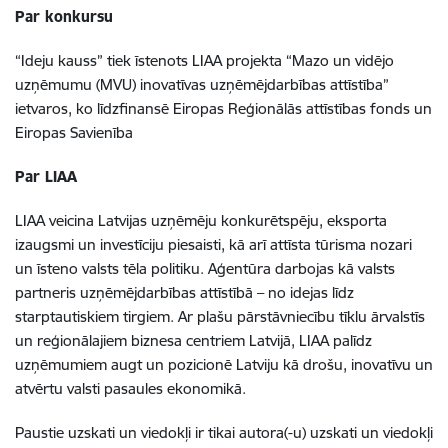
Par konkursu
“Ideju kauss” tiek īstenots LIAA projekta “Mazo un vidējo
uzņēmumu (MVU) inovatīvas uzņēmējdarbības attīstība”
ietvaros, ko līdzfinansē Eiropas Reģionālās attīstības fonds un
Eiropas Savienība
Par LIAA
LIAA veicina Latvijas uzņēmēju konkurētspēju, eksporta
izaugsmi un investīciju piesaisti, kā arī attīsta tūrisma nozari
un īsteno valsts tēla politiku. Aģentūra darbojas kā valsts
partneris uzņēmējdarbības attīstībā – no idejas līdz
starptautiskiem tirgiem. Ar plašu pārstāvniecību tīklu ārvalstīs
un reģionālajiem biznesa centriem Latvijā, LIAA palīdz
uzņēmumiem augt un pozicionē Latviju kā drošu, inovatīvu un
atvērtu valsti pasaules ekonomikā.
Paustie uzskati un viedokļi ir tikai autora(-u) uzskati un viedokļi