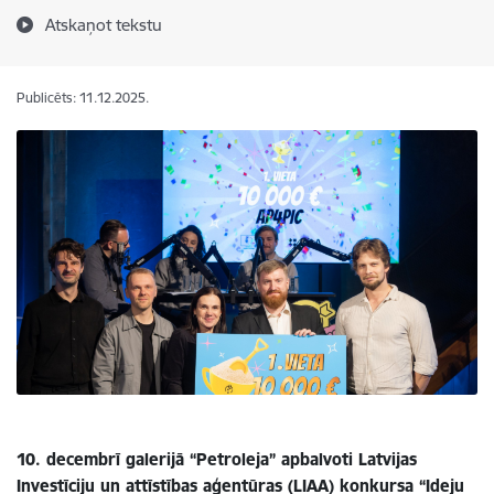
Atskaņot tekstu
Publicēts: 11.12.2025.
10. decembrī galerijā “Petroleja” apbalvoti Latvijas
Investīciju un attīstības aģentūras (LIAA) konkursa “Ideju