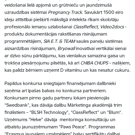
veidošanai lielā apjomā un grūtnieču un jaundzimušā
uzraudzības sistēmai
Pregnancy Track
. Savukārt 1500 eiro
ideju attīstībai piešķirti mākslīgā intelekta rīkam skolotāju
profesionālo iemaņu uzlabošanai
ClassReflect
,
Video2docs
-
produktu dokumentācijas rakstīšanas risinājumam
programmētājiem,
SIA E.T. & TEAM
saules paneļu sistēmas
aizsardzības risinājumam,
Bryowall
inovatīvai vertikālai sienai
ar dzīvo sūnu pārklājumu, kas vienlaikus samazina gaisa un
trokšņa piesārņojumu pilsētās, kā arī
CHIBA CHUPS
– našķiem,
kas palīdz bērniem uzņemt D vitamīnu un kas nesatur cukuru.
Papildus konkursa sniegtajam finansējumam dalībnieki
saņēma arī īpašas balvas no konkursa partneriem.
Konkursam pirmo gadu partneru lokam pievienojās
“Swedbank”, kas dāvāja dalību Mārketinga akadēmijā trim
finālistiem – “BLSH Technology”, “ClassReflect” un “Blum“.
Uzņēmums “Helve” dāvāja mentoringa konsultāciju un
atbalstu jaunuzņēmumam “Paws Peace”. Programmas
“Erasmus jaunajiem uzņēmējiem” balvu sertifikātu dalībai