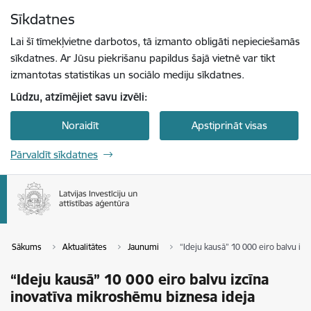
Pāriet uz lapas saturu
Sīkdatnes
Spied
lai meklētu
Enter
Lai šī tīmekļvietne darbotos, tā izmanto obligāti nepieciešamās
sīkdatnes. Ar Jūsu piekrišanu papildus šajā vietnē var tikt
izmantotas statistikas un sociālo mediju sīkdatnes.
Lūdzu, atzīmējiet savu izvēli:
Noraidīt
Apstiprināt visas
Pārvaldīt sīkdatnes
Sākums
Aktualitātes
Jaunumi
“Ideju kausā” 10 000 eiro balvu iz
“Ideju kausā” 10 000 eiro balvu izcīna
inovatīva mikroshēmu biznesa ideja