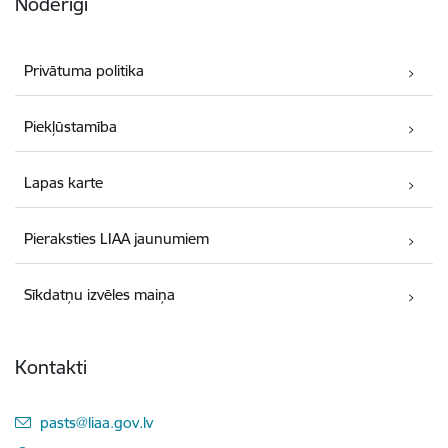
Noderīgi
Privātuma politika
Piekļūstamība
Lapas karte
Pieraksties LIAA jaunumiem
Sīkdatņu izvēles maiņa
Kontakti
E-pasts:
pasts@liaa.gov.lv