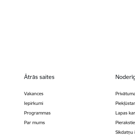
Kājene
Ātrās saites
Noderīg
Vakances
Privātuma
Iepirkumi
Piekļūsta
Programmas
Lapas kar
Par mums
Pieraksti
Sīkdatņu 