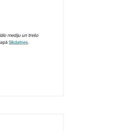
iālo mediju un trešo
 lapā
Sīkdatnes
.