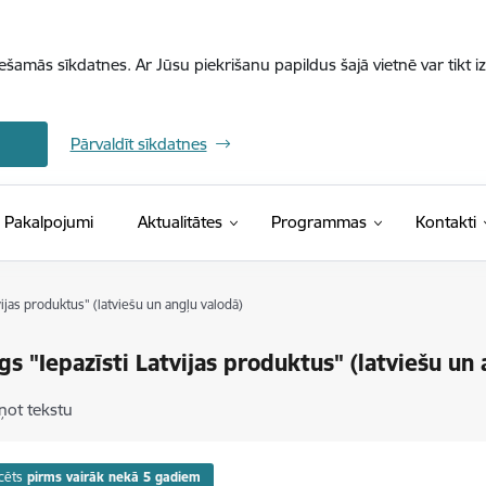
iešamās sīkdatnes. Ar Jūsu piekrišanu papildus šajā vietnē var tikt i
Pārvaldīt sīkdatnes
Pakalpojumi
Aktualitātes
Programmas
Kontakti
vijas produktus" (latviešu un angļu valodā)
gs "Iepazīsti Latvijas produktus" (latviešu un
ņot tekstu
cēts
pirms vairāk nekā 5 gadiem