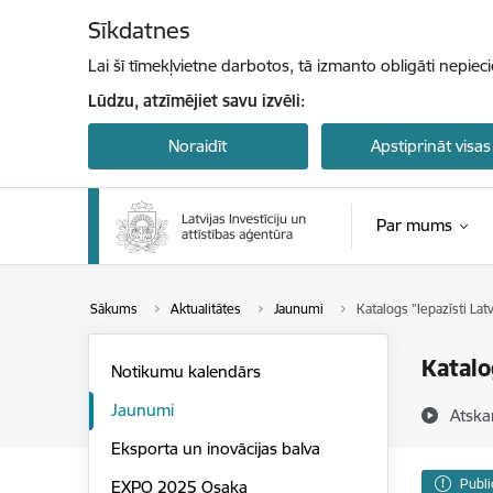
Pāriet uz lapas saturu
Sīkdatnes
Lai šī tīmekļvietne darbotos, tā izmanto obligāti nepiec
Lūdzu, atzīmējiet savu izvēli:
Noraidīt
Apstiprināt visas
Par mums
Sākums
Aktualitātes
Jaunumi
Katalogs "Iepazīsti Lat
Katalo
Notikumu kalendārs
Jaunumi
Atska
Eksporta un inovācijas balva
Publi
EXPO 2025 Osaka