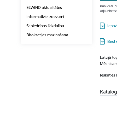
Publicēts: 
ELWIND aktualitātes
Atjaunināts
Informatīvie izdevumi
Lejupielā
Sabiedrības līdzdalība
Iepaz
Birokrātijas mazināšana
Lejupielā
Best 
Latvijā to
Mēs ticam
Ieskaties 
Katalog