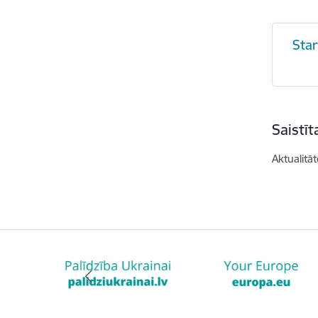
Sta
Saistī
Aktualitāt