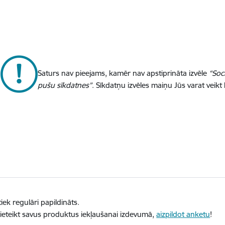
Saturs nav pieejams, kamēr nav apstiprināta izvēle
“Soc
pušu sīkdatnes”
. Sīkdatņu izvēles maiņu Jūs varat veikt
iek regulāri papildināts.
ieteikt savus produktus iekļaušanai izdevumā,
aizpildot anketu
!