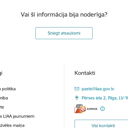
Vai šī informācija bija noderīga?
Sniegt atsauksmi
i
Kontakti
E-pasts:
 politika
pasts@liaa.gov.lv
mība
Pērses iela 2, Rīga, LV-
te
es LIAA jaunumiem
izvēles maiņa
Visi kontakti