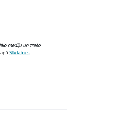
iālo mediju un trešo
 lapā
Sīkdatnes
.