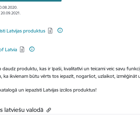
10.08.2020.
: 20.09.2021.
dēt:
īsti Latvijas produktus
dēt:
of Latvia
p daudz produktu, kas ir īpaši, kvalitatīvi un teicami veic savu funkci
, ka ikvienam būtu vērts tos iepazīt, nogaršot, uzlaikot, izmēģināt u
katalogā un iepazīsti Latvijas izcilos produktus!
s latviešu valodā