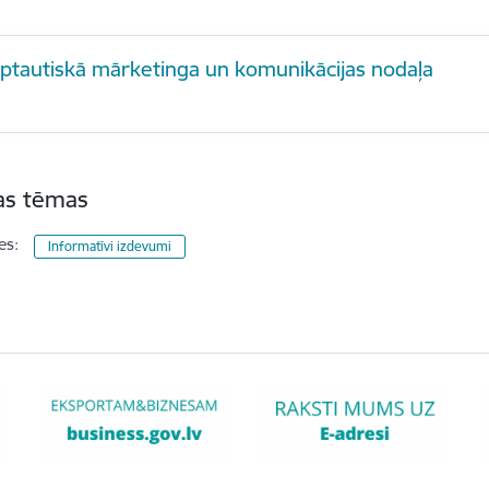
rptautiskā mārketinga un komunikācijas nodaļa
tas tēmas
es:
Informatīvi izdevumi