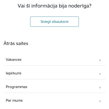
Vai šī informācija bija noderīga?
Sniegt atsauksmi
Kājene
Ātrās saites
Vakances
Iepirkumi
Programmas
Par mums