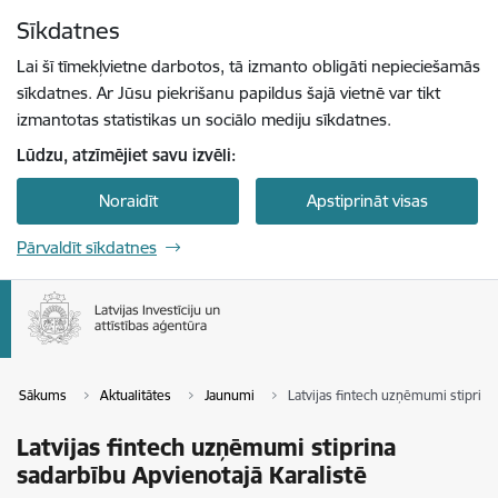
Pāriet uz lapas saturu
Sīkdatnes
Spied
lai meklētu
Enter
Lai šī tīmekļvietne darbotos, tā izmanto obligāti nepieciešamās
sīkdatnes. Ar Jūsu piekrišanu papildus šajā vietnē var tikt
izmantotas statistikas un sociālo mediju sīkdatnes.
Lūdzu, atzīmējiet savu izvēli:
Noraidīt
Apstiprināt visas
Pārvaldīt sīkdatnes
Sākums
Aktualitātes
Jaunumi
Latvijas fintech uzņēmumi stiprina
Latvijas fintech uzņēmumi stiprina
sadarbību Apvienotajā Karalistē