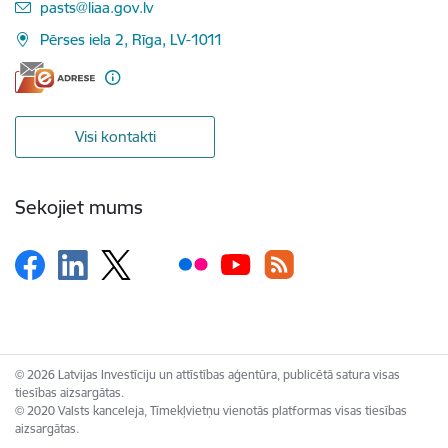
E-pasts:
pasts@liaa.gov.lv
Pērses iela 2, Rīga, LV-1011
Visi kontakti
Sekojiet mums
© 2026 Latvijas Investīciju un attīstības aģentūra, publicētā satura visas
tiesības aizsargātas.
© 2020 Valsts kanceleja, Tīmekļvietņu vienotās platformas visas tiesības
aizsargātas.