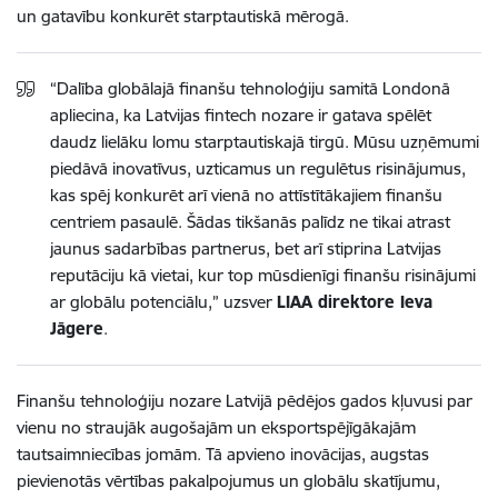
un gatavību konkurēt starptautiskā mērogā.
“Dalība globālajā finanšu tehnoloģiju samitā Londonā
apliecina, ka Latvijas fintech nozare ir gatava spēlēt
daudz lielāku lomu starptautiskajā tirgū. Mūsu uzņēmumi
piedāvā inovatīvus, uzticamus un regulētus risinājumus,
kas spēj konkurēt arī vienā no attīstītākajiem finanšu
centriem pasaulē. Šādas tikšanās palīdz ne tikai atrast
jaunus sadarbības partnerus, bet arī stiprina Latvijas
reputāciju kā vietai, kur top mūsdienīgi finanšu risinājumi
ar globālu potenciālu,” uzsver
LIAA direktore Ieva
Jāgere
.
Finanšu tehnoloģiju nozare Latvijā pēdējos gados kļuvusi par
vienu no straujāk augošajām un eksportspējīgākajām
tautsaimniecības jomām. Tā apvieno inovācijas, augstas
pievienotās vērtības pakalpojumus un globālu skatījumu,