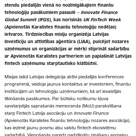
stendu piedalījās vienā no nozīmīgākajiem finanšu
tehnoloģiju pasākumiem pasaulē –
Innovate Finance
Global Summit (IFGS)
, kas norisinās
UK FinTech Week
(Apvienotās Karalistes finanšu tehnoloģiju nedēļas)
ietvaros. Tirdzniecības misiju organizēja Latvijas
Investīciju un attīstības aģentūra (LIAA), pulcējot nozares
uzņēmumus un organizācijas ar mērķi stiprināt sadarbību
ar Apvienotās Karalistes partneriem un paplašināt Latvijas
fintech uzņēmumu starptautisko klātbūtni.
Misijas laikā Latvijas delegācija aktīvi piedalījās konferences
programmā, veidoja jaunus kontaktus ar investoriem, finanšu
institūcijām un tehnoloģiju uzņēmumiem, kā arī iesaistījās
tīklošanās pasākumos. Par būtisku notikumu kļuva
savstarpējās saprašanās memoranda (MoU) parakstīšana
starp Fintech Latvija asociāciju un
Innovate Finance
(Apvienotās Karalistes finanšu tehnoloģiju nozares asociācija),
kas iezīmē jaunu posmu abu valstu fintech ekosistēmu
sadarbībā. Vienošanās paredz padziļinātu zināšanu apmaiņu,