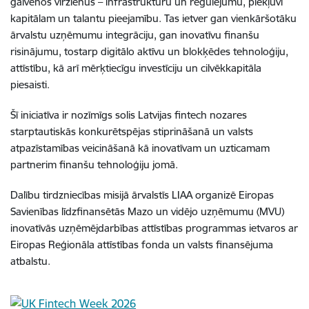
galvenos virzienus – infrastruktūru un regulējumu, piekļuvi
kapitālam un talantu pieejamību. Tas ietver gan vienkāršotāku
ārvalstu uzņēmumu integrāciju, gan inovatīvu finanšu
risinājumu, tostarp digitālo aktīvu un blokķēdes tehnoloģiju,
attīstību, kā arī mērķtiecīgu investīciju un cilvēkkapitāla
piesaisti.
Šī iniciatīva ir nozīmīgs solis Latvijas fintech nozares
starptautiskās konkurētspējas stiprināšanā un valsts
atpazīstamības veicināšanā kā inovatīvam un uzticamam
partnerim finanšu tehnoloģiju jomā.
Dalību tirdzniecības misijā ārvalstīs LIAA organizē Eiropas
Savienības līdzfinansētās Mazo un vidējo uzņēmumu (MVU)
inovatīvās uzņēmējdarbības attīstības programmas ietvaros ar
Eiropas Reģionāla attīstības fonda un valsts finansējuma
atbalstu.