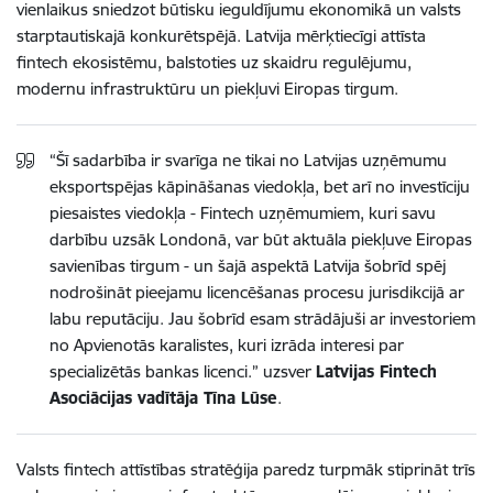
vienlaikus sniedzot būtisku ieguldījumu ekonomikā un valsts
starptautiskajā konkurētspējā. Latvija mērķtiecīgi attīsta
fintech ekosistēmu, balstoties uz skaidru regulējumu,
modernu infrastruktūru un piekļuvi Eiropas tirgum.
“Šī sadarbība ir svarīga ne tikai no Latvijas uzņēmumu
eksportspējas kāpināšanas viedokļa, bet arī no investīciju
piesaistes viedokļa - Fintech uzņēmumiem, kuri savu
darbību uzsāk Londonā, var būt aktuāla piekļuve Eiropas
savienības tirgum - un šajā aspektā Latvija šobrīd spēj
nodrošināt pieejamu licencēšanas procesu jurisdikcijā ar
labu reputāciju. Jau šobrīd esam strādājuši ar investoriem
no Apvienotās karalistes, kuri izrāda interesi par
specializētās bankas licenci.” uzsver
Latvijas Fintech
Asociācijas vadītāja Tīna Lūse
.
Valsts fintech attīstības stratēģija paredz turpmāk stiprināt trīs