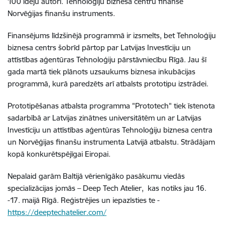
100 ideju autori. Tehnoloģiju biznesa centru finansē
Norvēģijas finanšu instruments.
Finansējums līdzšinējā programmā ir izsmelts, bet Tehnoloģiju
biznesa centrs šobrīd pārtop par Latvijas Investīciju un
attīstības aģentūras Tehnoloģiju pārstāvniecību Rīgā. Jau šī
gada martā tiek plānots uzsaukums biznesa inkubācijas
programmā, kurā paredzēts arī atbalsts prototipu izstrādei.
Prototipēšanas atbalsta programma "Prototech" tiek īstenota
sadarbībā ar Latvijas zinātnes universitātēm un ar Latvijas
Investīciju un attīstības aģentūras Tehnoloģiju biznesa centra
un Norvēģijas finanšu instrumenta Latvijā atbalstu. Strādājam
kopā konkurētspējīgai Eiropai.
Nepalaid garām Baltijā vērienīgāko pasākumu viedās
specializācijas jomās – Deep Tech Atelier, kas notiks jau 16.
-17. maijā Rīgā. Reģistrējies un iepazīsties te -
https://deeptechatelier.com/