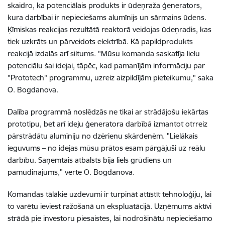
skaidro, ka potenciālais produkts ir ūdeņraža ģenerators,
kura darbībai ir nepieciešams alumīnijs un sārmains ūdens.
Ķīmiskas reakcijas rezultātā reaktorā veidojas ūdeņradis, kas
tiek uzkrāts un pārveidots elektrībā. Kā papildprodukts
reakcijā izdalās arī siltums. "Mūsu komanda saskatīja lielu
potenciālu šai idejai, tāpēc, kad pamanījām informāciju par
"Prototech" programmu, uzreiz aizpildījām pieteikumu," saka
O. Bogdanova.
Dalība programmā noslēdzās ne tikai ar strādājošu iekārtas
prototipu, bet arī ideju ģeneratora darbībā izmantot otrreiz
pārstrādātu alumīniju no dzērienu skārdenēm. "Lielākais
ieguvums – no idejas mūsu prātos esam pārgājuši uz reālu
darbību. Saņemtais atbalsts bija liels grūdiens un
pamudinājums," vērtē O. Bogdanova.
Komandas tālākie uzdevumi ir turpināt attīstīt tehnoloģiju, lai
to varētu ieviest ražošanā un ekspluatācijā. Uzņēmums aktīvi
strādā pie investoru piesaistes, lai nodrošinātu nepieciešamo