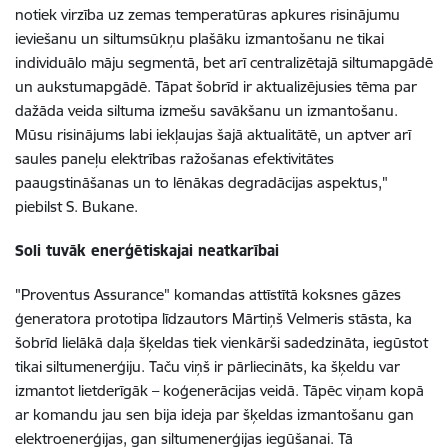
notiek virzība uz zemas temperatūras apkures risinājumu
ieviešanu un siltumsūkņu plašāku izmantošanu ne tikai
individuālo māju segmentā, bet arī centralizētajā siltumapgādē
un aukstumapgādē. Tāpat šobrīd ir aktualizējusies tēma par
dažāda veida siltuma izmešu savākšanu un izmantošanu.
Mūsu risinājums labi iekļaujas šajā aktualitātē, un aptver arī
saules paneļu elektrības ražošanas efektivitātes
paaugstināšanas un to lēnākas degradācijas aspektus,"
piebilst S. Bukane.
Soli tuvāk enerģētiskajai neatkarībai
"Proventus Assurance" komandas attīstītā koksnes gāzes
ģeneratora prototipa līdzautors Mārtiņš Velmeris stāsta, ka
šobrīd lielākā daļa šķeldas tiek vienkārši sadedzināta, iegūstot
tikai siltumenerģiju. Taču viņš ir pārliecināts, ka šķeldu var
izmantot lietderīgāk – koģenerācijas veidā. Tāpēc viņam kopā
ar komandu jau sen bija ideja par šķeldas izmantošanu gan
elektroenerģijas, gan siltumenerģijas iegūšanai. Tā