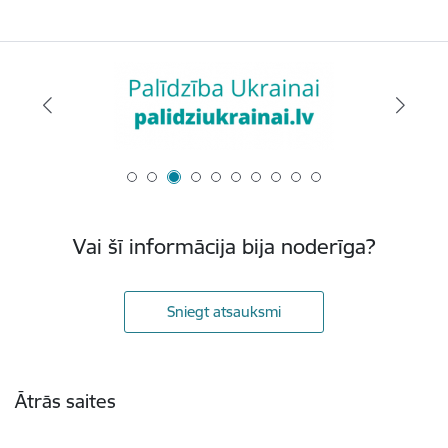
Vai šī informācija bija noderīga?
Sniegt atsauksmi
Kājene
Ātrās saites