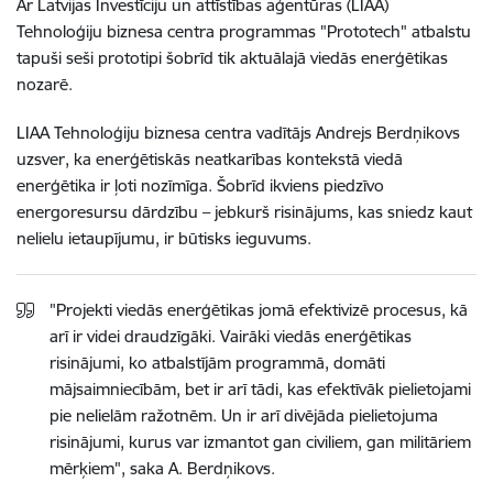
Ar Latvijas Investīciju un attīstības aģentūras (LIAA)
Tehnoloģiju biznesa centra programmas "Prototech" atbalstu
tapuši seši prototipi šobrīd tik aktuālajā viedās enerģētikas
nozarē.
LIAA Tehnoloģiju biznesa centra vadītājs Andrejs Berdņikovs
uzsver, ka enerģētiskās neatkarības kontekstā viedā
enerģētika ir ļoti nozīmīga. Šobrīd ikviens piedzīvo
energoresursu dārdzību – jebkurš risinājums, kas sniedz kaut
nelielu ietaupījumu, ir būtisks ieguvums.
"Projekti viedās enerģētikas jomā efektivizē procesus, kā
arī ir videi draudzīgāki. Vairāki viedās enerģētikas
risinājumi, ko atbalstījām programmā, domāti
mājsaimniecībām, bet ir arī tādi, kas efektīvāk pielietojami
pie nelielām ražotnēm. Un ir arī divējāda pielietojuma
risinājumi, kurus var izmantot gan civiliem, gan militāriem
mērķiem", saka A. Berdņikovs.