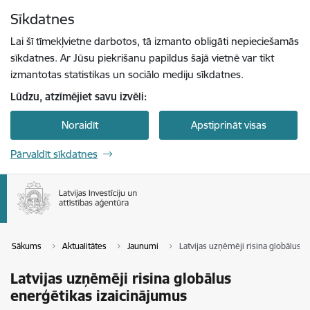
Pāriet uz lapas saturu
Sīkdatnes
Spied
lai meklētu
Enter
Lai šī tīmekļvietne darbotos, tā izmanto obligāti nepieciešamās
sīkdatnes. Ar Jūsu piekrišanu papildus šajā vietnē var tikt
izmantotas statistikas un sociālo mediju sīkdatnes.
Lūdzu, atzīmējiet savu izvēli:
Noraidīt
Apstiprināt visas
Pārvaldīt sīkdatnes
Sākums
Aktualitātes
Jaunumi
Latvijas uzņēmēji risina globālus 
Latvijas uzņēmēji risina globālus
enerģētikas izaicinājumus