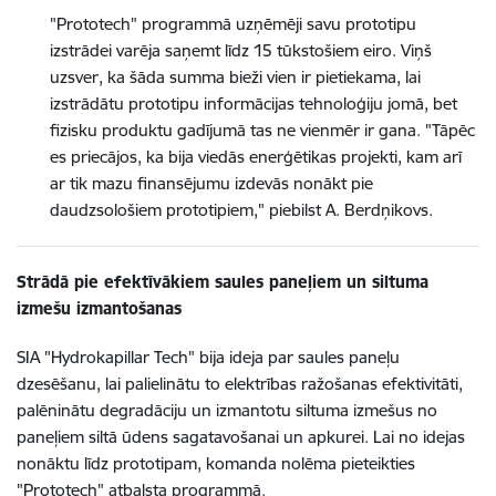
"Prototech" programmā uzņēmēji savu prototipu
izstrādei varēja saņemt līdz 15 tūkstošiem eiro. Viņš
uzsver, ka šāda summa bieži vien ir pietiekama, lai
izstrādātu prototipu informācijas tehnoloģiju jomā, bet
fizisku produktu gadījumā tas ne vienmēr ir gana. "Tāpēc
es priecājos, ka bija viedās enerģētikas projekti, kam arī
ar tik mazu finansējumu izdevās nonākt pie
daudzsološiem prototipiem," piebilst A. Berdņikovs.
Strādā pie efektīvākiem saules paneļiem un siltuma
izmešu izmantošanas
SIA "Hydrokapillar Tech" bija ideja par saules paneļu
dzesēšanu, lai palielinātu to elektrības ražošanas efektivitāti,
palēninātu degradāciju un izmantotu siltuma izmešus no
paneļiem siltā ūdens sagatavošanai un apkurei. Lai no idejas
nonāktu līdz prototipam, komanda nolēma pieteikties
"Prototech" atbalsta programmā.