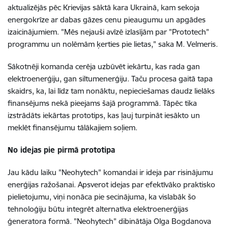
aktualizējās pēc Krievijas sāktā kara Ukrainā, kam sekoja
energokrīze ar dabas gāzes cenu pieaugumu un apgādes
izaicinājumiem. "Mēs nejauši avīzē izlasījām par "Prototech"
programmu un nolēmām ķerties pie lietas," saka M. Velmeris.
Sākotnēji komanda cerēja uzbūvēt iekārtu, kas rada gan
elektroenerģiju, gan siltumenerģiju. Taču procesa gaitā tapa
skaidrs, ka, lai līdz tam nonāktu, nepieciešamas daudz lielāks
finansējums nekā pieejams šajā programmā. Tāpēc tika
izstrādāts iekārtas prototips, kas ļauj turpināt iesākto un
meklēt finansējumu tālākajiem soļiem.
No idejas pie pirmā prototipa
Jau kādu laiku "Neohytech" komandai ir ideja par risinājumu
enerģijas ražošanai. Apsverot idejas par efektīvāko praktisko
pielietojumu, viņi nonāca pie secinājuma, ka vislabāk šo
tehnoloģiju būtu integrēt alternatīva elektroenerģijas
ģeneratora formā. "Neohytech" dibinātāja Olga Bogdanova