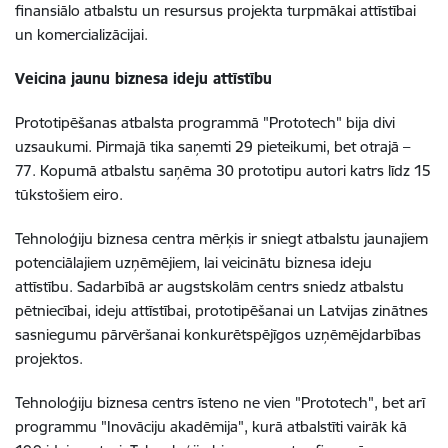
finansiālo atbalstu un resursus projekta turpmākai attīstībai
un komercializācijai.
Veicina jaunu biznesa ideju attīstību
Prototipēšanas atbalsta programmā "Prototech" bija divi
uzsaukumi. Pirmajā tika saņemti 29 pieteikumi, bet otrajā –
77. Kopumā atbalstu saņēma 30 prototipu autori katrs līdz 15
tūkstošiem eiro.
Tehnoloģiju biznesa centra mērķis ir sniegt atbalstu jaunajiem
potenciālajiem uzņēmējiem, lai veicinātu biznesa ideju
attīstību. Sadarbībā ar augstskolām centrs sniedz atbalstu
pētniecībai, ideju attīstībai, prototipēšanai un Latvijas zinātnes
sasniegumu pārvēršanai konkurētspējīgos uzņēmējdarbības
projektos.
Tehnoloģiju biznesa centrs īsteno ne vien "Prototech", bet arī
programmu "Inovāciju akadēmija", kurā atbalstīti vairāk kā