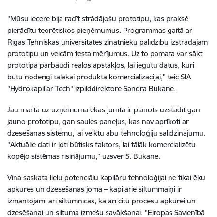
"Mūsu iecere bija radīt strādājošu prototipu, kas praksē
pierādītu teorētiskos pieņēmumus. Programmas gaitā ar
Rīgas Tehniskās universitātes zinātnieku palīdzību izstrādājām
prototipu un veicām testa mērījumus. Uz to pamata var sākt
prototipa pārbaudi reālos apstākļos, lai iegūtu datus, kuri
būtu noderīgi tālākai produkta komercializācijai," teic SIA
"Hydrokapillar Tech" izpilddirektore Sandra Bukane.
Jau martā uz uzņēmuma ēkas jumta ir plānots uzstādīt gan
jauno prototipu, gan saules paneļus, kas nav aprīkoti ar
dzesēšanas sistēmu, lai veiktu abu tehnoloģiju salīdzinājumu.
"Aktuālie dati ir ļoti būtisks faktors, lai tālāk komercializētu
kopējo sistēmas risinājumu," uzsver S. Bukane.
Viņa saskata lielu potenciālu kapilāru tehnoloģijai ne tikai ēku
apkures un dzesēšanas jomā – kapilārie siltummaiņi ir
izmantojami arī siltumnīcās, kā arī citu procesu apkurei un
dzesēšanai un siltuma izmešu savākšanai. "Eiropas Savienībā