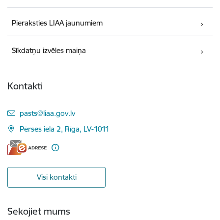
Pieraksties LIAA jaunumiem
Sīkdatņu izvēles maiņa
Kontakti
E-pasts:
pasts@liaa.gov.lv
Pērses iela 2, Rīga, LV-1011
Visi kontakti
Sekojiet mums