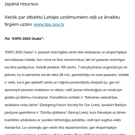
Japānā resursus.
Vairāk par atbalstu Latvijas uzņēmumiem ceļā uz ārvalstu
tirgiem uzzini:
www.liaa.gov.lv
Par “EXPO 2005 Osaka”:
“EXPO 2025 Osaka” ir pasaulē nozīmīgākā valsts tēla veidošanas un eksportspējas
veicināšanas izstāde, kas risina ne tikai ekonomiskus, bet arī pasaulei nozīmīgus
sociālos jautājumus. Izstādē piedalās 159 valstis, 7 starptautiskas organizācijas un
plānots, ka to apmeklēs vairāk nekā 28 milj. apmeklētāju no visas pasaules. Izstāde
ir vieta, kurā gan apskatīt valstu un reģionu prezentējošu ekspozīciju, gan arī,
apvienojot pasaules zināšanas un idejas, radīt jaunas tehnoloģijas un inovācijas
globālu problēmu risināšanai. Pamattēma izstādei ir "Nākotnes sabiedrības
veidošana mūsu dzīvei" (Designing Future Society for Our Lives), savukārt Baltijas
paviljona apakštēma ir “Dzīvību glābšana” (Saving Lives), kura fokusējas uz dzīves
kvalitātes uzlabošanu ar jaunāko tehnoloģiju palīdzību, ievērojot augstus vides
standartus. Lai sasniegtu gan valsts tēla atpazīstamības, gan eksportspējas