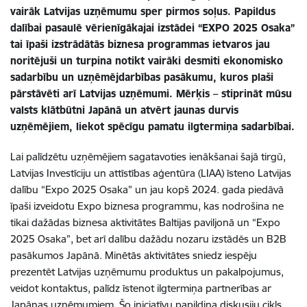
vairāk Latvijas uzņēmumu sper pirmos soļus. Papildus
dalībai pasaulē vērienīgākajai izstādei “EXPO 2025 Osaka”
tai īpaši izstrādātās biznesa programmas ietvaros jau
noritējuši un turpina notikt vairāki desmiti ekonomisko
sadarbību un uzņēmējdarbības pasākumu, kuros plaši
pārstāvēti arī Latvijas uzņēmumi. Mērķis – stiprināt mūsu
valsts klātbūtni Japānā un atvērt jaunas durvis
uzņēmējiem, liekot spēcīgu pamatu ilgtermiņa sadarbībai.
Lai palīdzētu uzņēmējiem sagatavoties ienākšanai šajā tirgū,
Latvijas Investīciju un attīstības aģentūra (LIAA) īsteno Latvijas
dalību “Expo 2025 Osaka” un jau kopš 2024. gada piedāvā
īpaši izveidotu Expo biznesa programmu, kas nodrošina ne
tikai dažādas biznesa aktivitātes Baltijas paviljonā un “Expo
2025 Osaka”, bet arī dalību dažādu nozaru izstādēs un B2B
pasākumos Japānā. Minētās aktivitātes sniedz iespēju
prezentēt Latvijas uzņēmumu produktus un pakalpojumus,
veidot kontaktus, palīdz īstenot ilgtermiņa partnerības ar
Japānas uzņēmumiem. Šo iniciatīvu papildina diskusiju cikls