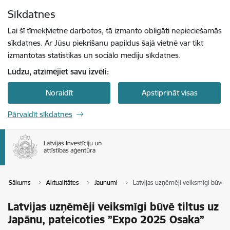
Pāriet uz lapas saturu
Sīkdatnes
Spied
lai meklētu
Enter
Lai šī tīmekļvietne darbotos, tā izmanto obligāti nepieciešamās
sīkdatnes. Ar Jūsu piekrišanu papildus šajā vietnē var tikt
izmantotas statistikas un sociālo mediju sīkdatnes.
Lūdzu, atzīmējiet savu izvēli:
Noraidīt
Apstiprināt visas
Pārvaldīt sīkdatnes
Sākums
Aktualitātes
Jaunumi
Latvijas uzņēmēji veiksmīgi būvē t
Latvijas uzņēmēji veiksmīgi būvē tiltus uz
Japānu, pateicoties ”Expo 2025 Osaka”