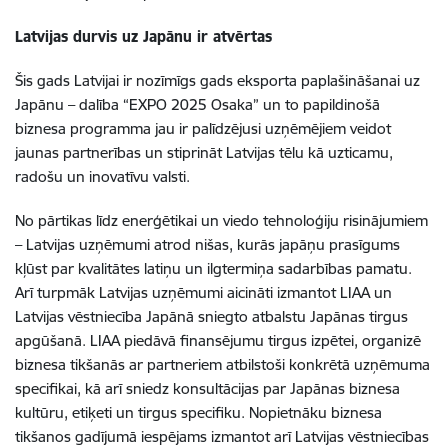
Latvijas durvis uz Japānu ir atvērtas
Šis gads Latvijai ir nozīmīgs gads eksporta paplašināšanai uz
Japānu – dalība “EXPO 2025 Osaka” un to papildinošā
biznesa programma jau ir palīdzējusi uzņēmējiem veidot
jaunas partnerības un stiprināt Latvijas tēlu kā uzticamu,
radošu un inovatīvu valsti.
No pārtikas līdz enerģētikai un viedo tehnoloģiju risinājumiem
– Latvijas uzņēmumi atrod nišas, kurās japāņu prasīgums
kļūst par kvalitātes latiņu un ilgtermiņa sadarbības pamatu.
Arī turpmāk Latvijas uzņēmumi aicināti izmantot LIAA un
Latvijas vēstniecība Japānā
sniegto atbalstu Japānas tirgus
apgūšanā.
LIAA piedāvā finansējumu tirgus izpētei, organizē
biznesa tikšanās ar partneriem atbilstoši konkrētā uzņēmuma
specifikai, kā arī sniedz konsultācijas par Japānas biznesa
kultūru, etiķeti un tirgus specifiku. Nopietnāku biznesa
tikšanos gadījumā iespējams izmantot arī Latvijas vēstniecības