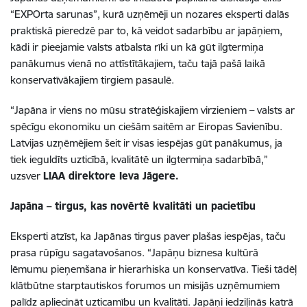
“EXPOrta sarunas”, kurā uzņēmēji un nozares eksperti dalās
praktiskā pieredzē par to, kā veidot sadarbību ar japāņiem,
kādi ir pieejamie valsts atbalsta rīki un kā gūt ilgtermiņa
panākumus vienā no attīstītākajiem, taču tajā pašā laikā
konservatīvākajiem tirgiem pasaulē.
“Japāna ir viens no mūsu stratēģiskajiem virzieniem – valsts ar
spēcīgu ekonomiku un ciešām saitēm ar Eiropas Savienību.
Latvijas uzņēmējiem šeit ir visas iespējas gūt panākumus, ja
tiek ieguldīts uzticībā, kvalitātē un ilgtermiņa sadarbībā,”
uzsver
LIAA direktore Ieva Jāgere.
Japāna – tirgus, kas novērtē kvalitāti un pacietību
Eksperti atzīst, ka Japānas tirgus paver plašas iespējas, taču
prasa rūpīgu sagatavošanos. “Japāņu biznesa kultūrā
lēmumu pieņemšana ir hierarhiska un konservatīva. Tieši tādēļ
klātbūtne starptautiskos forumos un misijās uzņēmumiem
palīdz apliecināt uzticamību un kvalitāti. Japāņi iedziļinās katrā