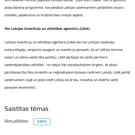
veicināšanas mērķus, papildus Latvijas dalībai "Expo 2025 Osaka” tiek organizēta
plaša biznesa programma, kas piedāvā Latvijas uzņēmumiem piedalīties nozaru
izstādēs, pasākumos un tirdzniecības misijās Japānā.
Par Latvijas Investīciju un attīstības aģentūru (LIAA):
Latvijas Investīciju un attīstības aģentūra (LIAA) veicina Latvijas uzņēmēju
konkurētspēju, eksporta izaugsmi un investīciju piesaisti, kā arī attīsta tūrisma
nozari un īsteno valsts tēla politiku. LIAA darbojas kā valsts partneris
uzņēmējdarbības attīstībā – no idejas līdz starptautiskiem tirgiem. Ar plašu
pārstāvniecību tīklu ārvalstīs un reģionālajiem biznesa centriem Latvijā, LIAA palīdz
uzņēmumiem augt un pozicionēt Latviju kā drošu, inovatīvu un atvērtu valsti
pasaules ekonomikā.
Saistītas tēmas
Aktualitātes:
EXPO