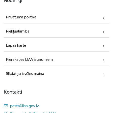
Noderīgi
Privātuma politika
Piekļūstamība
Lapas karte
Pieraksties LIAA jaunumiem
Sīkdatņu izvēles maiņa
Kontakti
E-pasts:
pasts@liaa.gov.lv