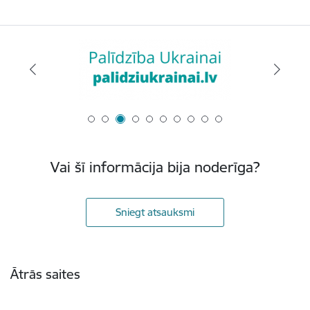
Vai šī informācija bija noderīga?
Sniegt atsauksmi
Kājene
Ātrās saites