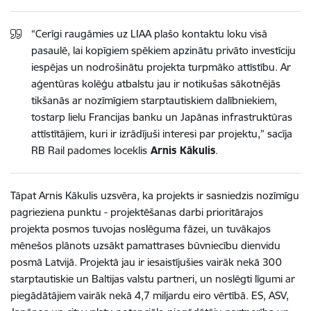
“Cerīgi raugāmies uz LIAA plašo kontaktu loku visā
pasaulē, lai kopīgiem spēkiem apzinātu privāto investīciju
iespējas un nodrošinātu projekta turpmāko attīstību. Ar
aģentūras kolēģu atbalstu jau ir notikušas sākotnējās
tikšanās ar nozīmīgiem starptautiskiem dalībniekiem,
tostarp lielu Francijas banku un Japānas infrastruktūras
attīstītājiem, kuri ir izrādījuši interesi par projektu,” sacīja
RB Rail padomes loceklis
Arnis Kākulis
.
Tāpat Arnis Kākulis uzsvēra, ka projekts ir sasniedzis nozīmīgu
pagrieziena punktu - projektēšanas darbi prioritārajos
projekta posmos tuvojas noslēguma fāzei, un tuvākajos
mēnešos plānots uzsākt pamattrases būvniecību dienvidu
posmā Latvijā. Projektā jau ir iesaistījušies vairāk nekā 300
starptautiskie un Baltijas valstu partneri, un noslēgti līgumi ar
piegādātājiem vairāk nekā 4,7 miljardu eiro vērtībā. ES, ASV,