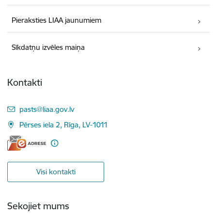
Pieraksties LIAA jaunumiem
Sīkdatņu izvēles maiņa
Kontakti
E-pasts:
pasts@liaa.gov.lv
Pērses iela 2, Rīga, LV-1011
Visi kontakti
Sekojiet mums