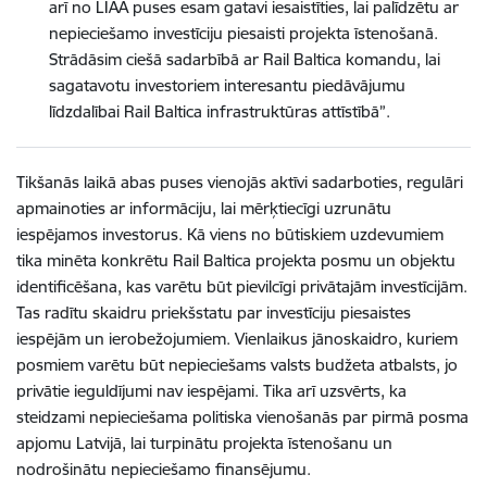
arī no LIAA puses esam gatavi iesaistīties, lai palīdzētu ar
nepieciešamo investīciju piesaisti projekta īstenošanā.
Strādāsim ciešā sadarbībā ar Rail Baltica komandu, lai
sagatavotu investoriem interesantu piedāvājumu
līdzdalībai Rail Baltica infrastruktūras attīstībā”.
Tikšanās laikā abas puses vienojās aktīvi sadarboties, regulāri
apmainoties ar informāciju, lai mērķtiecīgi uzrunātu
iespējamos investorus. Kā viens no būtiskiem uzdevumiem
tika minēta konkrētu Rail Baltica projekta posmu un objektu
identificēšana, kas varētu būt pievilcīgi privātajām investīcijām.
Tas radītu skaidru priekšstatu par investīciju piesaistes
iespējām un ierobežojumiem. Vienlaikus jānoskaidro, kuriem
posmiem varētu būt nepieciešams valsts budžeta atbalsts, jo
privātie ieguldījumi nav iespējami. Tika arī uzsvērts, ka
steidzami nepieciešama politiska vienošanās par pirmā posma
apjomu Latvijā, lai turpinātu projekta īstenošanu un
nodrošinātu nepieciešamo finansējumu.