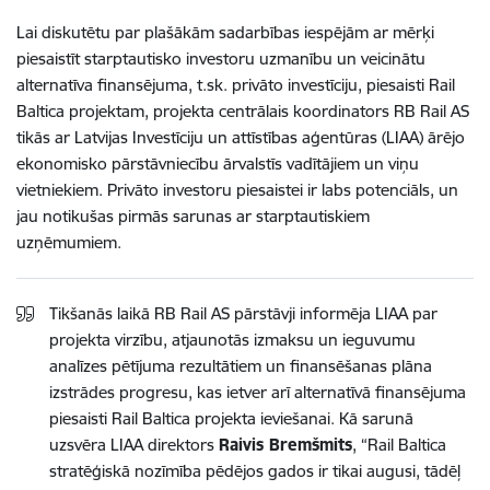
Lai diskutētu par plašākām sadarbības iespējām ar mērķi
piesaistīt starptautisko investoru uzmanību un veicinātu
alternatīva finansējuma, t.sk. privāto investīciju, piesaisti Rail
Baltica projektam, projekta centrālais koordinators RB Rail AS
tikās ar Latvijas Investīciju un attīstības aģentūras (LIAA) ārējo
ekonomisko pārstāvniecību ārvalstīs vadītājiem un viņu
vietniekiem. Privāto investoru piesaistei ir labs potenciāls, un
jau notikušas pirmās sarunas ar starptautiskiem
uzņēmumiem.
Tikšanās laikā RB Rail AS pārstāvji informēja LIAA par
projekta virzību, atjaunotās izmaksu un ieguvumu
analīzes pētījuma rezultātiem un finansēšanas plāna
izstrādes progresu, kas ietver arī alternatīvā finansējuma
piesaisti Rail Baltica projekta ieviešanai. Kā sarunā
uzsvēra LIAA direktors
Raivis Bremšmits
, “Rail Baltica
stratēģiskā nozīmība pēdējos gados ir tikai augusi, tādēļ