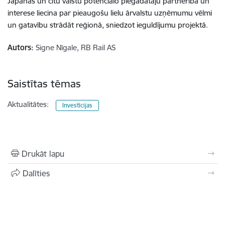
Japānas un citu valstu potenciālo piegādātāju partnerība un
interese liecina par pieaugošu lielu ārvalstu uzņēmumu vēlmi
un gatavību strādāt reģionā, sniedzot ieguldījumu projektā.
Autors:
Signe Nīgale, RB Rail AS
Saistītas tēmas
Aktualitātes:
Investīcijas
Drukāt lapu
Dalīties