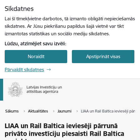
Pāriet uz lapas saturu
Sīkdatnes
Spied
lai meklētu
Enter
Lai šī tīmekļvietne darbotos, tā izmanto obligāti nepieciešamās
sīkdatnes. Ar Jūsu piekrišanu papildus šajā vietnē var tikt
izmantotas statistikas un sociālo mediju sīkdatnes.
Lūdzu, atzīmējiet savu izvēli:
Noraidīt
Apstiprināt visas
Pārvaldīt sīkdatnes
Sākums
Aktualitātes
Jaunumi
LIAA un Rail Baltica ieviesēji pārru
LIAA un Rail Baltica ieviesēji pārrunā
privāto investīciju piesaisti Rail Baltica