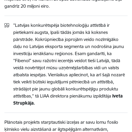
gandrīz 20 miljoni eiro.
"Latvijas konkurētspēja biotehnoloģiju attīstībā ir
pietiekami augsta, īpaši tādās jomās kā koksnes
pārstrāde. Kokrūpniecība joprojām veido nozīmīgāko
daļu no Latvijas eksporta segmenta un nodrošina jaunu
investīciju ienākšanu reģionos. Esam gandarīti, ka
"Fibenol" savu ražotni iecerējis veidot tieši Latvijā, tādā
veidā novērtējot mūsu uzņēmējdarbības vidi un valsts
atbalsta iespējas. Vienlaikus apliecinot, ka arī šajā nozarē
tiek veikti būtiski ieguldījumi pētniecībā un attīstībā,
strādājot pie jaunu globāli konkurētspējīgu produktu
attīstības," tā LIAA direktora pienākumu izpildītāja
Iveta
Strupkāja.
Plānotais projekts starptautiski izceļas ar savu lomu fosilo
ķīmisko vielu aizstāšanā ar ilgtspējīgām alternatīvām,