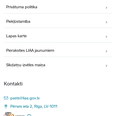
Privātuma politika
Piekļūstamība
Lapas karte
Pieraksties LIAA jaunumiem
Sīkdatņu izvēles maiņa
Kontakti
E-pasts:
pasts@liaa.gov.lv
Pērses iela 2, Rīga, LV-1011