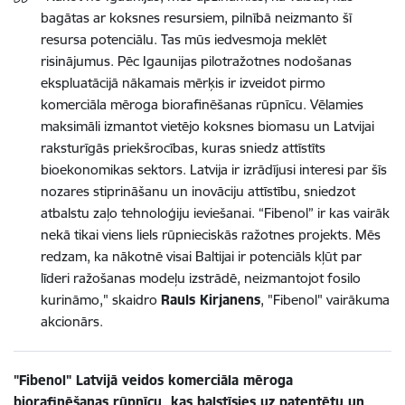
bagātas ar koksnes resursiem, pilnībā neizmanto šī
resursa potenciālu. Tas mūs iedvesmoja meklēt
risinājumus. Pēc Igaunijas pilotražotnes nodošanas
ekspluatācijā nākamais mērķis ir izveidot pirmo
komerciāla mēroga biorafinēšanas rūpnīcu. Vēlamies
maksimāli izmantot vietējo koksnes biomasu un Latvijai
raksturīgās priekšrocības, kuras sniedz attīstīts
bioekonomikas sektors. Latvija ir izrādījusi interesi par šīs
nozares stiprināšanu un inovāciju attīstību, sniedzot
atbalstu zaļo tehnoloģiju ieviešanai. “Fibenol” ir kas vairāk
nekā tikai viens liels rūpnieciskās ražotnes projekts. Mēs
redzam, ka nākotnē visai Baltijai ir potenciāls kļūt par
līderi ražošanas modeļu izstrādē, neizmantojot fosilo
kurināmo," skaidro
Rauls Kirjanens
, "Fibenol" vairākuma
akcionārs.
"Fibenol" Latvijā veidos komerciāla mēroga
biorafinēšanas rūpnīcu, kas balstīsies uz patentētu un