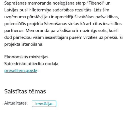
Saprašanās memoranda noslēgšana starp “Fibenol” un
Latvijas pusi ir ilgtermiņa sadarbības rezultāts. Līdz šim
uzņēmuma pārstāvji jau ir apmeklējuši vairākas pašvaldības,
potenciālās projekta īstenošanas vietas kā arī citus iesaistītos
partnerus. Memoranda parakstīšana ir nozīmīgs solis, kurš
dod pārliecību visām iesaistītajām pusēm virzīties uz priekšu šī
projekta īstenošanā.
Ekonomikas ministrijas
Sabiedrisko attiecību nodaļa
prese@em.gov.lv
Saistītas tēmas
Aktualitātes:
Investīcijas