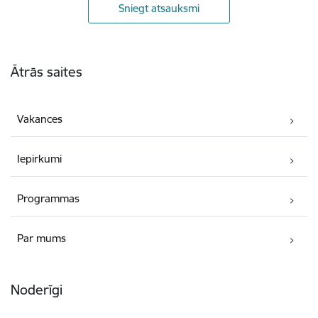
Sniegt atsauksmi
Kājene
Ātrās saites
Vakances
Iepirkumi
Programmas
Par mums
Noderīgi