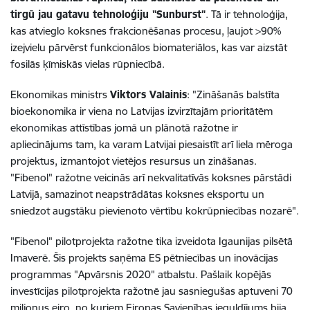
tirgū jau gatavu tehnoloģiju "Sunburst"
. Tā ir tehnoloģija,
kas atvieglo koksnes frakcionēšanas procesu, ļaujot >90%
izejvielu pārvērst funkcionālos biomateriālos, kas var aizstāt
fosilās ķīmiskās vielas rūpniecībā.
Ekonomikas ministrs
Viktors Valainis
: "Zināšanās balstīta
bioekonomika ir viena no Latvijas izvirzītajām prioritātēm
ekonomikas attīstības jomā un plānotā ražotne ir
apliecinājums tam, ka varam Latvijai piesaistīt arī liela mēroga
projektus, izmantojot vietējos resursus un zināšanas.
"Fibenol" ražotne veicinās arī nekvalitatīvās koksnes pārstādi
Latvijā, samazinot neapstrādātas koksnes eksportu un
sniedzot augstāku pievienoto vērtību kokrūpniecības nozarē".
"Fibenol" pilotprojekta ražotne tika izveidota Igaunijas pilsētā
Imaverē. Šis projekts saņēma ES pētniecības un inovācijas
programmas "Apvārsnis 2020" atbalstu. Pašlaik kopējās
investīcijas pilotprojekta ražotnē jau sasniegušas aptuveni 70
miljonus eiro, no kuriem Eiropas Savienības ieguldījums bija