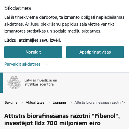
Pāriet uz lapas saturu
Sīkdatnes
Spied
lai meklētu
Enter
Lai šī tīmekļvietne darbotos, tā izmanto obligāti nepieciešamās
sīkdatnes. Ar Jūsu piekrišanu papildus šajā vietnē var tikt
izmantotas statistikas un sociālo mediju sīkdatnes.
Lūdzu, atzīmējiet savu izvēli:
Noraidīt
Apstiprināt visas
Pārvaldīt sīkdatnes
Sākums
Aktualitātes
Jaunumi
Attīstīs biorafinēšanas ražotni "Fib
Attīstīs biorafinēšanas ražotni "Fibenol",
investējot līdz 700 miljoniem eiro