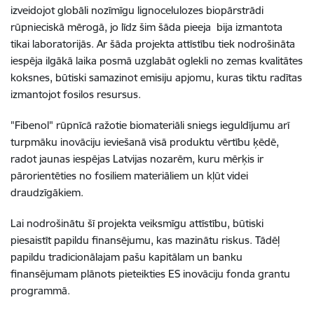
izveidojot globāli nozīmīgu lignocelulozes biopārstrādi
rūpnieciskā mērogā, jo līdz šim šāda pieeja bija izmantota
tikai laboratorijās. Ar šāda projekta attīstību tiek nodrošināta
iespēja ilgākā laika posmā uzglabāt oglekli no zemas kvalitātes
koksnes, būtiski samazinot emisiju apjomu, kuras tiktu radītas
izmantojot fosilos resursus.
"Fibenol" rūpnīcā ražotie biomateriāli sniegs ieguldījumu arī
turpmāku inovāciju ieviešanā visā produktu vērtību ķēdē,
radot jaunas iespējas Latvijas nozarēm, kuru mērķis ir
pārorientēties no fosiliem materiāliem un kļūt videi
draudzīgākiem.
Lai nodrošinātu šī projekta veiksmīgu attīstību, būtiski
piesaistīt papildu finansējumu, kas mazinātu riskus. Tādēļ
papildu tradicionālajam pašu kapitālam un banku
finansējumam plānots pieteikties ES inovāciju fonda grantu
programmā.