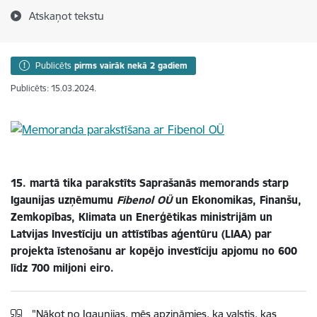
Atskaņot tekstu
Publicēts
pirms vairāk nekā 2 gadiem
Publicēts: 15.03.2024.
15. martā tika parakstīts Saprašanās memorands starp
Igaunijas uzņēmumu
Fibenol OÜ
un Ekonomikas, Finanšu,
Zemkopības, Klimata un Enerģētikas ministrijām un
Latvijas Investīciju un attīstības aģentūru (LIAA) par
projekta īstenošanu ar kopējo investīciju apjomu no 600
līdz 700 miljoni eiro.
"Nākot no Igaunijas, mēs apzināmies, ka valstis, kas