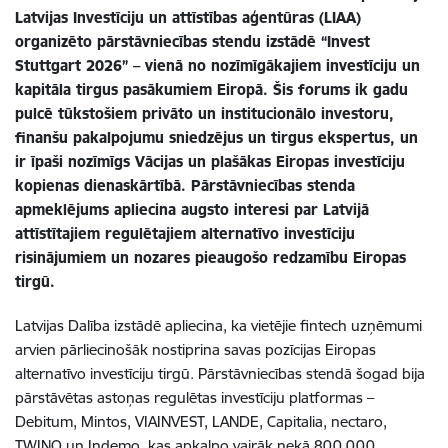
Latvijas Investīciju un attīstības aģentūras (LIAA)
organizēto pārstāvniecības stendu izstādē “Invest
Stuttgart 2026” – vienā no nozīmīgākajiem investīciju un
kapitāla tirgus pasākumiem Eiropā. Šis forums ik gadu
pulcē tūkstošiem privāto un institucionālo investoru,
finanšu pakalpojumu sniedzējus un tirgus ekspertus, un
ir īpaši nozīmīgs Vācijas un plašākas Eiropas investīciju
kopienas dienaskārtībā. Pārstāvniecības stenda
apmeklējums apliecina augsto interesi par Latvijā
attīstītajiem regulētajiem alternatīvo investīciju
risinājumiem un nozares pieaugošo redzamību Eiropas
tirgū.
Latvijas Dalība izstādē apliecina, ka vietējie fintech uzņēmumi
arvien pārliecinošāk nostiprina savas pozīcijas Eiropas
alternatīvo investīciju tirgū. Pārstāvniecības stendā šogad bija
pārstāvētas astoņas regulētas investīciju platformas –
Debitum, Mintos, VIAINVEST, LANDE, Capitalia, nectaro,
TWINO un Indemo, kas apkalpo vairāk nekā 800 000