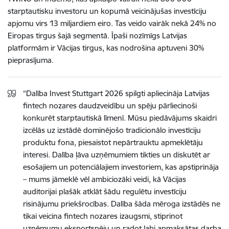
starptautisku investoru un kopumā veicinājušas investīciju
apjomu virs 13 miljardiem eiro. Tas veido vairāk nekā 24% no
Eiropas tirgus šajā segmentā. Īpaši nozīmīgs Latvijas
platformām ir Vācijas tirgus, kas nodrošina aptuveni 30%
pieprasījuma.
“Dalība Invest Stuttgart 2026 spilgti apliecināja Latvijas
fintech nozares daudzveidību un spēju pārliecinoši
konkurēt starptautiskā līmenī. Mūsu piedāvājums skaidri
izcēlās uz izstādē dominējošo tradicionālo investīciju
produktu fona, piesaistot nepārtrauktu apmeklētāju
interesi. Dalība ļāva uzņēmumiem tikties un diskutēt ar
esošajiem un potenciālajiem investoriem, kas apstiprināja
– mums jāmeklē vēl ambiciozāki veidi, kā Vācijas
auditorijai plašāk atklāt šādu regulētu investīciju
risinājumu priekšrocības. Dalība šāda mēroga izstādēs ne
tikai veicina fintech nozares izaugsmi, stiprinot
uzņēmumu eksportspēju un radot labi apmaksātas darba