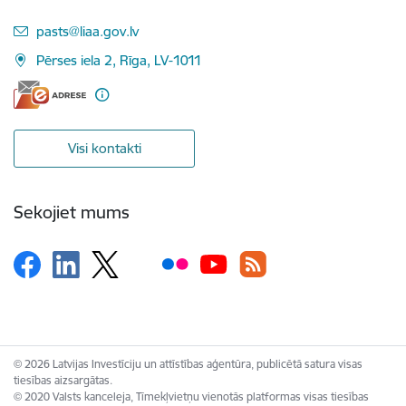
E-pasts:
pasts@liaa.gov.lv
Pērses iela 2, Rīga, LV-1011
Visi kontakti
Sekojiet mums
© 2026 Latvijas Investīciju un attīstības aģentūra, publicētā satura visas
tiesības aizsargātas.
© 2020 Valsts kanceleja, Tīmekļvietņu vienotās platformas visas tiesības