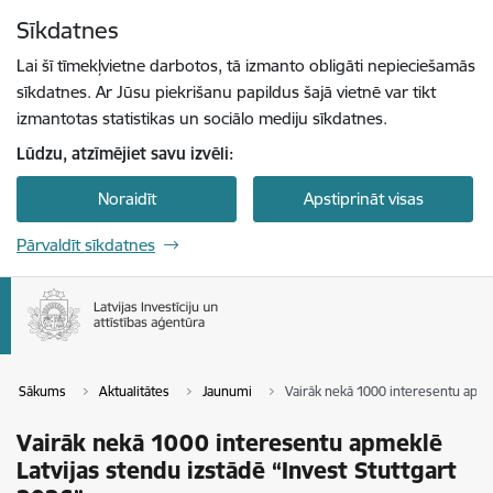
Pāriet uz lapas saturu
Sīkdatnes
Spied
lai meklētu
Enter
Lai šī tīmekļvietne darbotos, tā izmanto obligāti nepieciešamās
sīkdatnes. Ar Jūsu piekrišanu papildus šajā vietnē var tikt
izmantotas statistikas un sociālo mediju sīkdatnes.
Lūdzu, atzīmējiet savu izvēli:
Noraidīt
Apstiprināt visas
Pārvaldīt sīkdatnes
Sākums
Aktualitātes
Jaunumi
Vairāk nekā 1000 interesentu apmek
Vairāk nekā 1000 interesentu apmeklē
Latvijas stendu izstādē “Invest Stuttgart