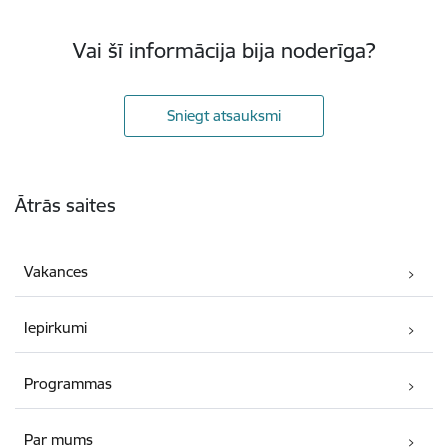
Vai šī informācija bija noderīga?
Sniegt atsauksmi
Kājene
Ātrās saites
Vakances
Iepirkumi
Programmas
Par mums