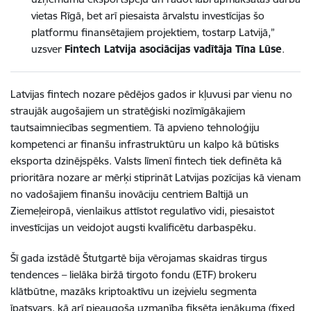
vietas Rīgā, bet arī piesaista ārvalstu investīcijas šo
platformu finansētajiem projektiem, tostarp Latvijā,”
uzsver
Fintech Latvija asociācijas vadītāja Tīna Lūse
.
Latvijas fintech nozare pēdējos gados ir kļuvusi par vienu no
straujāk augošajiem un stratēģiski nozīmīgākajiem
tautsaimniecības segmentiem. Tā apvieno tehnoloģiju
kompetenci ar finanšu infrastruktūru un kalpo kā būtisks
eksporta dzinējspēks. Valsts līmenī fintech tiek definēta kā
prioritāra nozare ar mērķi stiprināt Latvijas pozīcijas kā vienam
no vadošajiem finanšu inovāciju centriem Baltijā un
Ziemeļeiropā, vienlaikus attīstot regulatīvo vidi, piesaistot
investīcijas un veidojot augsti kvalificētu darbaspēku.
Šī gada izstādē Štutgartē bija vērojamas skaidras tirgus
tendences – lielāka biržā tirgoto fondu (ETF) brokeru
klātbūtne, mazāks kriptoaktīvu un izejvielu segmenta
īpatsvars, kā arī pieaugoša uzmanība fiksēta ienākuma (fixed