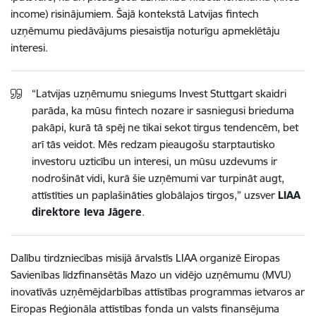
income) risinājumiem. Šajā kontekstā Latvijas fintech
uzņēmumu piedāvājums piesaistīja noturīgu apmeklētāju
interesi.
“Latvijas uzņēmumu sniegums Invest Stuttgart skaidri
parāda, ka mūsu fintech nozare ir sasniegusi brieduma
pakāpi, kurā tā spēj ne tikai sekot tirgus tendencēm, bet
arī tās veidot. Mēs redzam pieaugošu starptautisko
investoru uzticību un interesi, un mūsu uzdevums ir
nodrošināt vidi, kurā šie uzņēmumi var turpināt augt,
attīstīties un paplašināties globālajos tirgos,” uzsver
LIAA
direktore Ieva Jāgere
.
Dalību tirdzniecības misijā ārvalstīs LIAA organizē Eiropas
Savienības līdzfinansētās Mazo un vidējo uzņēmumu (MVU)
inovatīvās uzņēmējdarbības attīstības programmas ietvaros ar
Eiropas Reģionāla attīstības fonda un valsts finansējuma