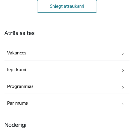
Sniegt atsauksmi
Kājene
Ātrās saites
Vakances
Iepirkumi
Programmas
Par mums
Noderīgi