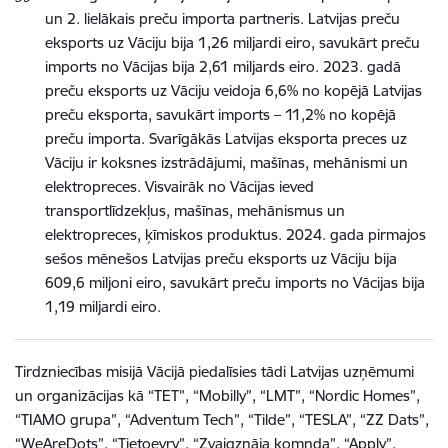
un 2. lielākais preču importa partneris. Latvijas preču
eksports uz Vāciju bija 1,26 miljardi eiro, savukārt preču
imports no Vācijas bija 2,61 miljards eiro. 2023. gadā
preču eksports uz Vāciju veidoja 6,6% no kopējā Latvijas
preču eksporta, savukārt imports – 11,2% no kopējā
preču importa. Svarīgākās Latvijas eksporta preces uz
Vāciju ir koksnes izstrādājumi, mašīnas, mehānismi un
elektropreces. Visvairāk no Vācijas ieved
transportlīdzekļus, mašīnas, mehānismus un
elektropreces, ķīmiskos produktus. 2024. gada pirmajos
sešos mēnešos Latvijas preču eksports uz Vāciju bija
609,6 miljoni eiro, savukārt preču imports no Vācijas bija
1,19 miljardi eiro.
Tirdzniecības misijā Vācijā piedalīsies tādi Latvijas uzņēmumi
un organizācijas kā “TET”, “Mobilly”, “LMT”, “Nordic Homes”,
“TIAMO grupa”, “Adventum Tech”, “Tilde”, “TESLA”, “ZZ Dats”,
“WeAreDots”, “Tietoevry”, “Zvaigznāja komnda”, “Apply”,