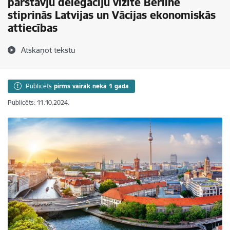
pārstāvju delegāciju vizītē Berlīnē
stiprinās Latvijas un Vācijas ekonomiskās
attiecības
Atskaņot tekstu
Publicēts
pirms vairāk nekā 1 gada
Publicēts: 11.10.2024.