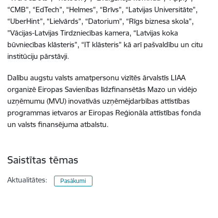
“CMB”, “EdTech”, “Helmes”, “Brīvs”, “Latvijas Universitāte”,
“UberHint”, “Lielvārds”, “Datorium”, “Rīgs biznesa skola”,
”Vācijas-Latvijas Tirdzniecības kamera, “Latvijas koka
būvniecības klāsteris”, “IT klāsteris” kā arī pašvaldību un citu
institūciju pārstāvji.
Dalību augstu valsts amatpersonu vizītēs ārvalstīs LIAA
organizē Eiropas Savienības līdzfinansētās Mazo un vidējo
uzņēmumu (MVU) inovatīvās uzņēmējdarbības attīstības
programmas ietvaros ar Eiropas Reģionāla attīstības fonda
un valsts finansējuma atbalstu.
Saistītas tēmas
Aktualitātes:
Pasākumi