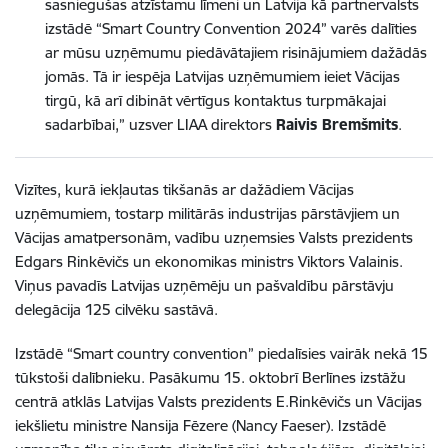
sasniegušas atzīstamu līmeni un Latvija kā partnervalsts
izstādē “Smart Country Convention 2024” varēs dalīties
ar mūsu uzņēmumu piedāvātajiem risinājumiem dažādās
jomās. Tā ir iespēja Latvijas uzņēmumiem ieiet Vācijas
tirgū, kā arī dibināt vērtīgus kontaktus turpmākajai
sadarbībai,” uzsver LIAA direktors
Raivis Bremšmits
.
Vizītes, kurā iekļautas tikšanās ar dažādiem Vācijas
uzņēmumiem, tostarp militārās industrijas pārstāvjiem un
Vācijas amatpersonām, vadību uzņemsies Valsts prezidents
Edgars Rinkēvičs un ekonomikas ministrs Viktors Valainis.
Viņus pavadīs Latvijas uzņēmēju un pašvaldību pārstāvju
delegācija 125 cilvēku sastāvā.
Izstādē “Smart country convention” piedalīsies vairāk nekā 15
tūkstoši dalībnieku. Pasākumu 15. oktobrī Berlīnes izstāžu
centrā atklās Latvijas Valsts prezidents E.Rinkēvičs un Vācijas
iekšlietu ministre Nansija Fēzere (Nancy Faeser). Izstādē