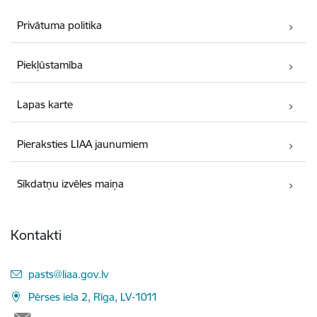
Privātuma politika
Piekļūstamība
Lapas karte
Pieraksties LIAA jaunumiem
Sīkdatņu izvēles maiņa
Kontakti
E-pasts:
pasts@liaa.gov.lv
Pērses iela 2, Rīga, LV-1011