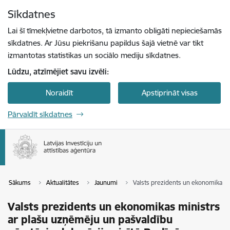
Pāriet uz lapas saturu
Sīkdatnes
Spied
lai meklētu
Enter
Lai šī tīmekļvietne darbotos, tā izmanto obligāti nepieciešamās
sīkdatnes. Ar Jūsu piekrišanu papildus šajā vietnē var tikt
izmantotas statistikas un sociālo mediju sīkdatnes.
Lūdzu, atzīmējiet savu izvēli:
Noraidīt
Apstiprināt visas
Pārvaldīt sīkdatnes
Sākums
Aktualitātes
Jaunumi
Valsts prezidents un ekonomikas mi
Valsts prezidents un ekonomikas ministrs
ar plašu uzņēmēju un pašvaldību