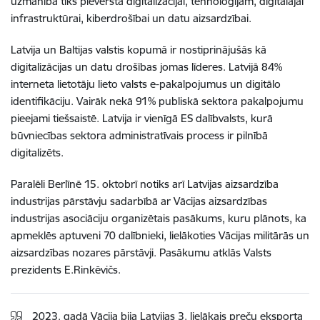
uzmanība tiks pievērsta digitalizācijai, tehnoloģijām, digitālajai
infrastruktūrai, kiberdrošībai un datu aizsardzībai.
Latvija un Baltijas valstis kopumā ir nostiprinājušās kā
digitalizācijas un datu drošības jomas līderes. Latvijā 84%
interneta lietotāju lieto valsts e-pakalpojumus un digitālo
identifikāciju. Vairāk nekā 91% publiskā sektora pakalpojumu
pieejami tiešsaistē. Latvija ir vienīgā ES dalībvalsts, kurā
būvniecības sektora administratīvais process ir pilnībā
digitalizēts.
Paralēli Berlīnē 15. oktobrī notiks arī Latvijas aizsardzība
industrijas pārstāvju sadarbībā ar Vācijas aizsardzības
industrijas asociāciju organizētais pasākums, kuru plānots, ka
apmeklēs aptuveni 70 dalībnieki, lielākoties Vācijas militārās un
aizsardzības nozares pārstāvji. Pasākumu atklās Valsts
prezidents E.Rinkēvičs.
2023. gadā Vācija bija Latvijas 3. lielākais preču eksporta