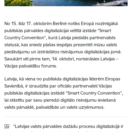
No 15. līdz 17. oktobrim Berlīnē notiks Eiropā nozīmīgākā
publiskās pārvaldes digitalizācijai veltītā izstāde “Smart
Country Convention”, kurā Latvija piedalās partnervalsts
statusā, kas sniedz plašas iespējas prezentēt mūsu valsts
piedāvājumu un izstrādātos risinājumus digitalizācijas jomā.
Savukārt vēl pirms tam, 14. oktobrī, norisināsies Latvijas –
Vācijas pašvaldību forums.
Latvija, kā viena no publiskās digitalizācijas līderēm Eiropas
Savienībā, ir izraudzīta par oficiālo partnervalsti Vācijas
publiskās digitalizācijas izstādē “Smart Country Convention”,
lai stāstītu par savu pieredzi digitālo risinājumu ieviešanā
valsts pārvaldē, pašvaldībās un valsts uzņēmumos.
“Latvijas valsts pārvaldes dažādu procesu digitalizācijā ir