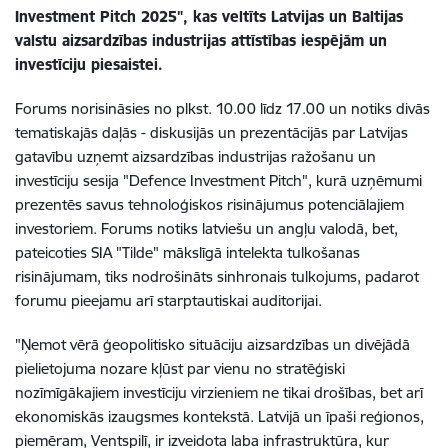
Investment Pitch 2025", kas veltīts Latvijas un Baltijas
valstu aizsardzības industrijas attīstības iespējām un
investīciju piesaistei.
Forums norisināsies no plkst. 10.00 līdz 17.00 un notiks divās
tematiskajās daļās - diskusijās un prezentācijās par Latvijas
gatavību uzņemt aizsardzības industrijas ražošanu un
investīciju sesija "Defence Investment Pitch", kurā uzņēmumi
prezentēs savus tehnoloģiskos risinājumus potenciālajiem
investoriem. Forums notiks latviešu un angļu valodā, bet,
pateicoties SIA "Tilde" mākslīgā intelekta tulkošanas
risinājumam, tiks nodrošināts sinhronais tulkojums, padarot
forumu pieejamu arī starptautiskai auditorijai.
"Ņemot vērā ģeopolitisko situāciju aizsardzības un divējādā
pielietojuma nozare kļūst par vienu no stratēģiski
nozīmīgākajiem investīciju virzieniem ne tikai drošības, bet arī
ekonomiskās izaugsmes kontekstā. Latvijā un īpaši reģionos,
piemēram, Ventspilī, ir izveidota laba infrastruktūra, kur