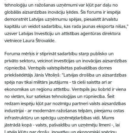
tehnoloģiju un ražošanas uzņēmumi var kļūt par daļu no
globālās aizsardzības inovāciju ķēdes. Šis forums ir iespēja
demonstrēt Latvijas uzņēmumu spējas, piesaistīt ārvalstu
kapitālu un veidot sadarbību, kas rada jaunas eksporta nišas,"
uzsver Latvijas Investīciju un attīstības aģentūras direktora
vietniece Laura Štrovalde.
Foruma mērķis ir stiprināt sadarbību starp publisko un
privāto sektoru, veicinot investīcijas un inovācijas aizsardzības
rūpniecībā. Ventspils valstspilsētas pašvaldības domes
priekšsēdētājs Jānis Vītoliņš: "Latvijas drošība un aizsardzības
spēja nav tikai militārs jautājums - tā cieši saistīta arī ar
ekonomikas un reģionu attīstību. Ventspils jau šobrīd ir viena
no vietām, kur satiekas tehnoloģijas un rūpniecība. Šeit
redzam iespēju kļūt par nozīmīgu partneri valsts aizsardzības
industrijai - ar modernām ražošanas telpām, pieejamu ostas
infrastruktūru un spēcīgu uzņēmējdarbības vidi. Mums
jāstrādā kopā - valsts, pašvaldību un uzņēmēju līmenī -, lai
Latvija kļūtu par drošu, inovatīvu un ekonomiski spēcīgu