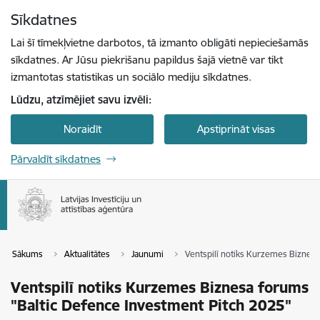
Pāriet uz lapas saturu
Sīkdatnes
Spied
lai meklētu
Enter
Lai šī tīmekļvietne darbotos, tā izmanto obligāti nepieciešamās
sīkdatnes. Ar Jūsu piekrišanu papildus šajā vietnē var tikt
izmantotas statistikas un sociālo mediju sīkdatnes.
Lūdzu, atzīmējiet savu izvēli:
Noraidīt
Apstiprināt visas
Pārvaldīt sīkdatnes
Sākums
Aktualitātes
Jaunumi
Ventspilī notiks Kurzemes Biznes
Ventspilī notiks Kurzemes Biznesa forums
"Baltic Defence Investment Pitch 2025"