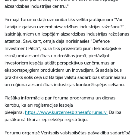
aizsardzības industrijas centru."
Pirmajā foruma daļā uzmanība tiks veltīta jautājumam "Vai
Latvija ir gatava uzņemt aizsardzības industrijas ražošanu?",
izaicinājumiem un iespējām aizsardzības industrijas ražošanas
attīstībā. Savukārt, otrajā daļā norisināsies "Defence
Investment Pitch", kurā tiks prezentēti jauni tehnoloģiskie
risinājumi aizsardzības un drošības jomā, piedāvājot
investoriem iespēju atklāt perspektīvus uzņēmumus ar
eksportspējīgiem produktiem un inovācijām. Šī sadaļa būs
praktisks solis ceļā uz Baltijas valstu sadarbības stiprināšanu
un reģiona aizsardzības industrijas konkurētspējas celšanu.
Plašāka informācija par foruma programmu un dienas
kārtību, kā arī reģistrācijas iespēja
pieejama:
https://www.kurzemesbiznesaforums.lv.
Dalība
pasākumā tikai ar iepriekšēju reģistrāciju.
Forumu organizē Ventspils valstspilsētas pašvaldība sadarbībā