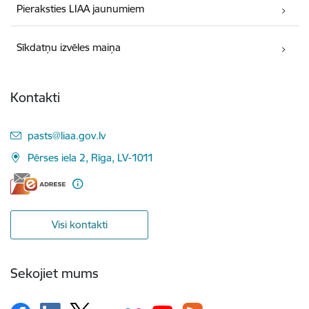
Pieraksties LIAA jaunumiem
Sīkdatņu izvēles maiņa
Kontakti
E-pasts:
pasts@liaa.gov.lv
Pērses iela 2, Rīga, LV-1011
Visi kontakti
Sekojiet mums