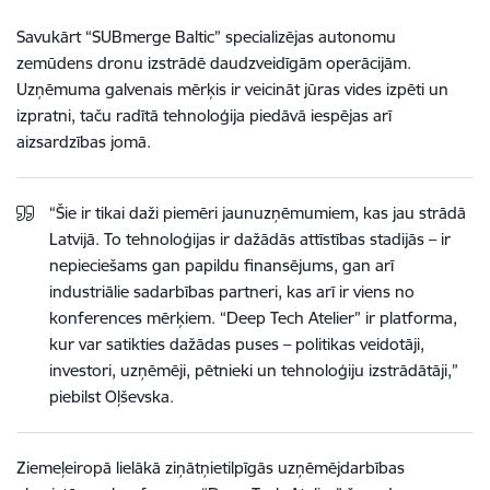
Savukārt “SUBmerge Baltic” specializējas autonomu
zemūdens dronu izstrādē daudzveidīgām operācijām.
Uzņēmuma galvenais mērķis ir veicināt jūras vides izpēti un
izpratni, taču radītā tehnoloģija piedāvā iespējas arī
aizsardzības jomā.
“Šie ir tikai daži piemēri jaunuzņēmumiem, kas jau strādā
Latvijā. To tehnoloģijas ir dažādās attīstības stadijās – ir
nepieciešams gan papildu finansējums, gan arī
industriālie sadarbības partneri, kas arī ir viens no
konferences mērķiem. “Deep Tech Atelier” ir platforma,
kur var satikties dažādas puses – politikas veidotāji,
investori, uzņēmēji, pētnieki un
tehnoloģiju izstrādātāji
,”
piebilst Oļševska.
Ziemeļeiropā lielākā ziņātņietilpīgās uzņēmējdarbības