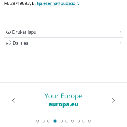
M: 29719893, E:
tija.ezerina@publicid.lv
Drukāt lapu
Dalīties