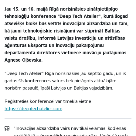
Jau 15. un 16. maijā Rīgā norisināsies zinātņietilpīgo
tehnoloģiju konference “Deep Tech Atelier”, kurā šogad
atsevišķs bloks būs veltīts inovācijām aizsardzībā un tam,
kā
jauni tehnoloģiskie
risinājumi var stiprināt Baltijas
valstu drošību, informē Latvijas Investīciju un attīstības
aģentūras Eksporta un inovāciju pakalpojumu
departamenta direktores vietniece inovāciju jautājumos
Agnese Oļševska.
“Deep Tech Atelier” Rīgā norisināsies jau
septīto
gadu, un ik
gadus šīs konferences saturs tiek pielāgots aktuālajām
norisēm pasaulē,
īpaši
Latvijas un Baltijas vajadzībām.
Reģistrēties konferencei var
tīmekļa vietnē
https://deeptechatelier.com
.
“Inovācijas aizsardzībā vairs nav tikai vēlamas, šodienas
realitātē tā ir ģeopolitiska nepieciešamība, tāpēc šā gada