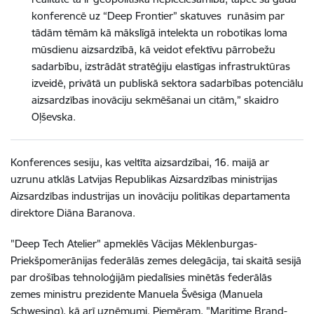
konferencē uz
“Deep Frontier”
skatuves runāsim par
tādām tēmām kā mākslīgā intelekta un robotikas loma
mūsdienu aizsardzībā, kā veidot efektīvu pārrobežu
sadarbību, izstrādāt stratēģij
u
elastīgas infrastruktūras
izveidē, privātā un publi
skā sektora sadarbības potenciālu
aizsardzības inovāciju sekmēšanai un citām,” skaidro
Oļševska.
Konferences sesiju, kas veltīta aizsardzībai, 16. maijā ar
uzrunu atklās Latvijas Republikas
A
izsardzības ministrijas
Aizsardzības industrijas un inovāciju politikas departamenta
direktore Diāna Baranova.
"Deep Tech Atelier" apmeklēs Vācijas Mēklenburgas-
Priekšpomerānijas federālās zemes delegācija, tai skaitā sesijā
par drošības tehnoloģijām piedalīsies minētās federālās
zemes ministru prezidente Manuela Švēsiga (Manuela
Schwesing), kā arī uzņēmumi. Piemēram, "Maritime Brand-