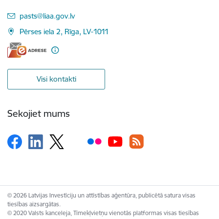
E-pasts:
pasts@liaa.gov.lv
Pērses iela 2, Rīga, LV-1011
Visi kontakti
Sekojiet mums
© 2026 Latvijas Investīciju un attīstības aģentūra, publicētā satura visas
tiesības aizsargātas.
© 2020 Valsts kanceleja, Tīmekļvietņu vienotās platformas visas tiesības