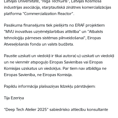
Latvijas Universitāte, “Riga TechGirls”, Latvijas Kosmosa
industrijas asociācija, starptautiskā zinātnes komercializācijas
platforma “Commercialization Reactor”.
Pasākuma finansējums tiek piešķirts no ERAF projektiem
"MVU inovatīvas uzņēmējdarbības attīstība" un "Atbalsts
tehnoloģiju pārneses sistēmas pilnveidošanai", Eiropas
Atveseļošanās fonda un valsts budžeta.
Paustie uzskati un viedokļi ir tikai autora(-u) uzskati un viedokļi
un ne vienmēr atspoguļo Eiropas Savienības vai Eiropas
Komisijas uzskatus un viedokļus. Par tiem nav atbildīga ne
Eiropas Savienība, ne Eiropas Komisija.
Papildu informācija plašsaziņas līdzekļu pārstāvjiem:
Tija Ezeriņa
“Deep Tech Atelier 2025” sabiedrisko attiecību konsultante