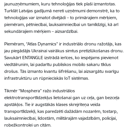
jaunuzņēmumiem, kuru tehnoloģijas
tiek plaši izmantotas
.
Turklāt Latvijas gadījumā nereti uzņēmumi demonstrē, ka to
tehnoloģijas var izmatot divējādi – to primārajiem mērķiem,
piemēram, pētniecībai, lauksaimniecībai un tamlīdzīgi, kā arī
sekundārajiem mērķiem – aizsardzībai.
Piemēram, “Atlas Dynamics” ir industriālo dronu ražotājs, kas
jau piegādājis Ukrainai vairākus simtus pretizlūkošanas dronu.
Savukārt ENTANGLE izstrādā ierīces, ko iespējams pievienot
viedtālrunim, lai padarītu publiskos mobilo sakaru tīklus
drošus. Tās izmanto kvantu šifrēšanu, lai aizsargātu svarīgu
infrastruktūru un rūpnieciskās IoT sistēmas.
Tikmēr “Mosphera” ražo industriālos
elektrotransportlīdzekļus lietošanai gan uz ceļa, gan bezceļa
apstākļos. Tie ir augstākās klases skrejriteņa veida
transportlīdzekļi, kas paredzēti dažādām nozarēm, tostarp,
lauksaimniecībai, lidostām, militārajām vajadzībām, policijai,
robežkontrolei un citām.