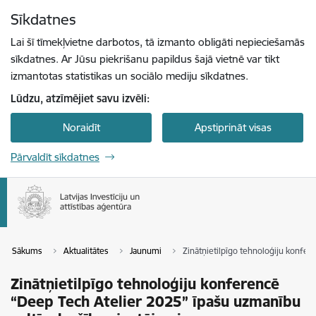
Pāriet uz lapas saturu
Sīkdatnes
Spied
lai meklētu
Enter
Lai šī tīmekļvietne darbotos, tā izmanto obligāti nepieciešamās
sīkdatnes. Ar Jūsu piekrišanu papildus šajā vietnē var tikt
izmantotas statistikas un sociālo mediju sīkdatnes.
Lūdzu, atzīmējiet savu izvēli:
Noraidīt
Apstiprināt visas
Pārvaldīt sīkdatnes
Sākums
Aktualitātes
Jaunumi
Zinātņietilpīgo tehnoloģiju konfe
Zinātņietilpīgo tehnoloģiju konferencē
“Deep Tech Atelier 2025” īpašu uzmanību