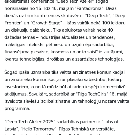
ekosistēmas konference “Deep Tech Atelier” šogad
norisināsies no 15. līdz 16. maijam “Fantadromā”. Divās
dienās uz trim konferences skatuvēm –
“Deep Tech”, “Deep
Frontier” un “Growth Stage” – kāps vairāk nekā
100
lektoru
un diskusiju dalībnieku. Tiks aplūkotas vairāk nekā 40
dažādas tēmas – industrijas aktualitātes un tendences,
mākslīgais intelekts, pētnieku un uzņēmēju sadarbība,
finansējuma piesaiste, kosmoss un ar to saistītie jautājumi,
kvantu tehnoloģijas, drošības un aizsardzības tehnoloģijas.
Šogad īpaša uzmanība tiks veltīta arī zinātnes komunikācijai
un zinātnieku komunikācijai ar plašāku sabiedrību, tostarp
investoriem, jo no tā mēdz būt atkarīga iespēja komercializēt
atklājumus. Savukārt, sadarbībā ar “Riga TechGirls” 16. maijā
izveidota sieviešu izcilībai zinātnē un tehnoloģiju nozarē veltīta
programma
.
“Deep Tech Atelier 2025” sadarbības partneri ir “Labs of
Latvia”, “Hello Tomorrow”, Rīgas Tehniskā universitāte,