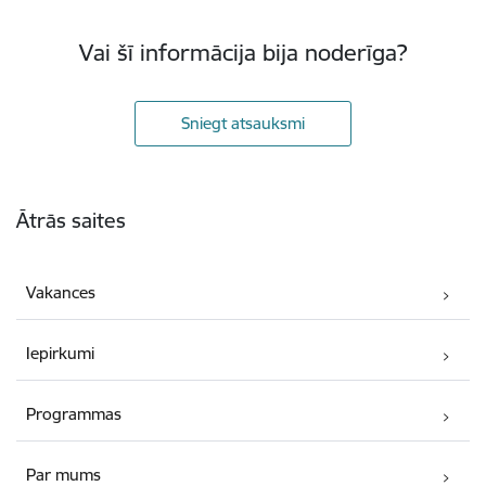
Vai šī informācija bija noderīga?
Sniegt atsauksmi
Kājene
Ātrās saites
Vakances
Iepirkumi
Programmas
Par mums