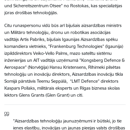
und Sichereitszentrum Otsee" no Rostokas, kas specializējas
jūras drošības tehnoloģijās.
Citu runaspersonu vidū būs arī bijušais aizsardzības ministrs
un Militāro tehnoloģiju, dronu un robotikas asociācijas
vadītājs Artis Pabriks, bijušais Igaunijas Aizsardzības spēku
komandiera
vietnieks,
"
Frankenburg Technologies" (Igaunija)
izpilddirektors Veiko-Vello Palms, mazo satelītu sistēmu
inženierijas un AIT vadītājs uzņēmumā "Kongsberg Defence &
Aerospace" (Norvēģija) Hansu Kristensens, Rīhimeki pilsētas
tehnoloģiju un inovāciju direktors, Aizsardzības inovāciju tīkla
Somijā pārstāvis
Teemu Seppälä
,
“LMT Defence” direktors
Kaspars Pollaks, militārais eksperts un Rīgas biznesa skolas
lektors Glens Grants (Glen Grant)
un citi.
"Aizsardzības tehnoloģiju jaunuzņēmumi ir būtiski, jo tie
ienes elastību, inovācijas un jaunas pieejas valsts drošības