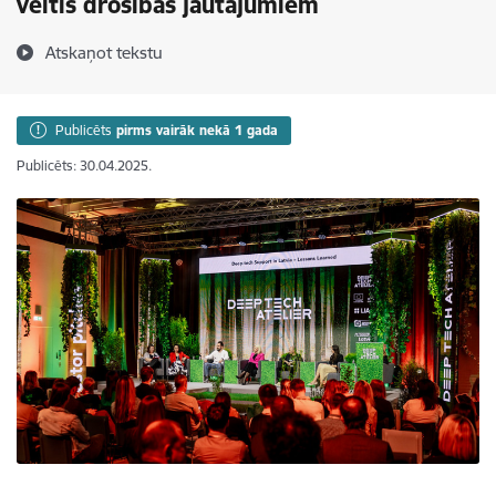
veltīs drošības jautājumiem
Atskaņot tekstu
Publicēts
pirms vairāk nekā 1 gada
Publicēts: 30.04.2025.