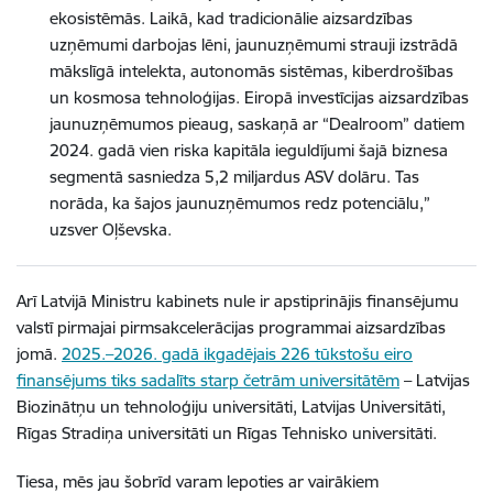
ekosistēmās. Laikā, kad tradicionālie aizsardzības
uzņēmumi darbojas lēni, jaunuzņēmumi strauji izstrādā
mākslīgā intelekta, autonomās sistēmas, kiberdrošības
un kosmosa tehnoloģijas. Eiropā investīcijas aizsardzības
jaunuzņēmumos pieaug, saskaņā ar “Dealroom” datiem
2024. gadā vien riska kapitāla ieguldījumi šajā biznesa
segmentā sasniedza 5,2 miljardus ASV dolāru. Tas
norāda, ka šajos jaunuzņēmumos redz potenciālu,”
uzsver Oļševska.
Arī Latvijā Ministru kabinets nule ir apstiprinājis finansējumu
valstī pirmajai pirmsakcelerācijas programmai aizsardzības
jomā.
2025.–2026. gadā ikgadējais 226 tūkstošu eiro
finansējums tiks sadalīts starp četrām universitātēm
– Latvijas
Biozinātņu un tehnoloģiju universitāti, Latvijas Universitāti,
Rīgas Stradiņa universitāti un Rīgas Tehnisko universitāti.
Tiesa, mēs jau šobrīd varam lepoties ar vairākiem