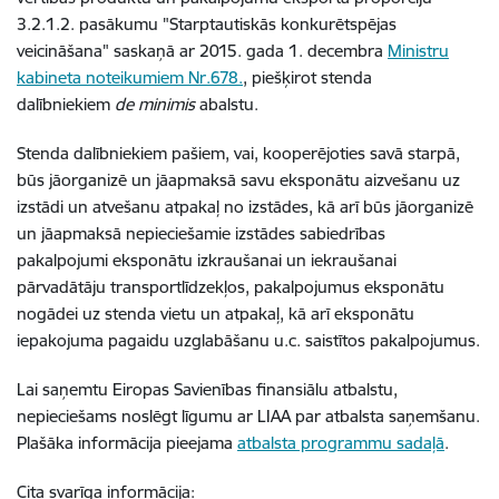
3.2.1.2. pasākumu "Starptautiskās konkurētspējas
veicināšana" saskaņā ar 2015. gada 1. decembra
Ministru
kabineta noteikumiem Nr.678.
, piešķirot stenda
dalībniekiem
de minimis
abalstu.
Stenda dalībniekiem pašiem, vai, kooperējoties savā starpā,
būs jāorganizē un jāapmaksā savu eksponātu aizvešanu uz
izstādi un atvešanu atpakaļ no izstādes, kā arī būs jāorganizē
un jāapmaksā nepieciešamie izstādes sabiedrības
pakalpojumi eksponātu izkraušanai un iekraušanai
pārvadātāju transportlīdzekļos, pakalpojumus eksponātu
nogādei uz stenda vietu un atpakaļ, kā arī eksponātu
iepakojuma pagaidu uzglabāšanu u.c. saistītos pakalpojumus.
Lai saņemtu Eiropas Savienības finansiālu atbalstu,
nepieciešams noslēgt līgumu ar LIAA par atbalsta saņemšanu.
Plašāka informācija pieejama
atbalsta programmu sadaļā
.
Cita svarīga informācija: