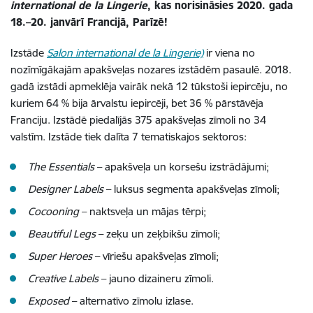
international de la Lingerie
, kas norisināsies 2020. gada
18.–20. janvārī Francijā, Parīzē!
Izstāde
Salon international de la Lingerie)
ir viena no
nozīmīgākajām apakšveļas nozares izstādēm pasaulē. 2018.
gadā izstādi apmeklēja vairāk nekā 12 tūkstoši iepircēju, no
kuriem 64 % bija ārvalstu iepircēji, bet 36 % pārstāvēja
Franciju. Izstādē piedalījās 375 apakšveļas zīmoli no 34
valstīm. Izstāde tiek dalīta 7 tematiskajos sektoros:
The Essentials
– apakšveļa un korsešu izstrādājumi;
Designer Labels
– luksus segmenta apakšveļas zīmoli;
Cocooning
– naktsveļa un mājas tērpi;
Beautiful Legs
– zeķu un zeķbikšu zīmoli;
Super Heroes
– vīriešu apakšveļas zīmoli;
Creative Labels
– jauno dizaineru zīmoli.
Exposed
– alternatīvo zīmolu izlase.