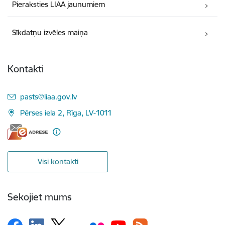
Pieraksties LIAA jaunumiem
Sīkdatņu izvēles maiņa
Kontakti
E-pasts:
pasts@liaa.gov.lv
Pērses iela 2, Rīga, LV-1011
Visi kontakti
Sekojiet mums