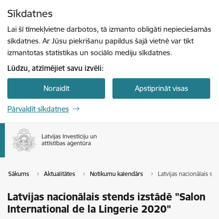
Pāriet uz lapas saturu
Sīkdatnes
Spied
lai meklētu
Enter
Lai šī tīmekļvietne darbotos, tā izmanto obligāti nepieciešamās
sīkdatnes. Ar Jūsu piekrišanu papildus šajā vietnē var tikt
izmantotas statistikas un sociālo mediju sīkdatnes.
Lūdzu, atzīmējiet savu izvēli:
Noraidīt
Apstiprināt visas
Pārvaldīt sīkdatnes
Sākums
Aktualitātes
Notikumu kalendārs
Latvijas nacionālais st
Latvijas nacionālais stends izstādē "Salon
International de la Lingerie 2020"