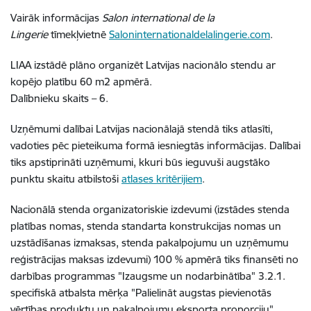
Vairāk informācijas
Salon international de la
Lingerie
tīmekļvietnē
Saloninternationaldelalingerie.com
.
LIAA izstādē plāno organizēt Latvijas nacionālo stendu ar
kopējo platību 60 m2 apmērā.
Dalībnieku skaits – 6.
Uzņēmumi dalībai Latvijas nacionālajā stendā tiks atlasīti,
vadoties pēc pieteikuma formā iesniegtās informācijas. Dalībai
tiks apstiprināti uzņēmumi, kkuri būs ieguvuši augstāko
punktu skaitu atbilstoši
atlases kritērijiem
.
Nacionālā stenda organizatoriskie izdevumi (izstādes stenda
platības nomas, stenda standarta konstrukcijas nomas un
uzstādīšanas izmaksas, stenda pakalpojumu un uzņēmumu
reģistrācijas maksas izdevumi) 100 % apmērā tiks finansēti no
darbības programmas "Izaugsme un nodarbinātība" 3.2.1.
specifiskā atbalsta mērķa "Palielināt augstas pievienotās
vērtības produktu un pakalpojumu eksporta proporciju"