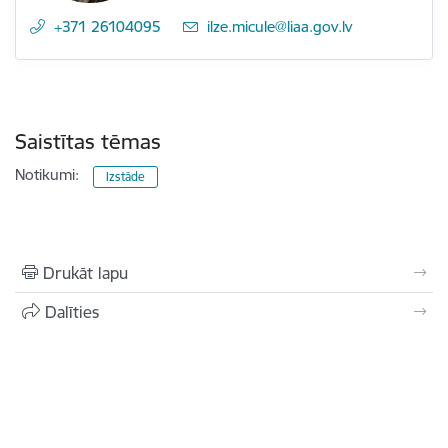
+371 26104095
E-pasts:
ilze.micule@liaa.gov.lv
Saistītas tēmas
Notikumi:
Izstāde
Drukāt lapu
Dalīties