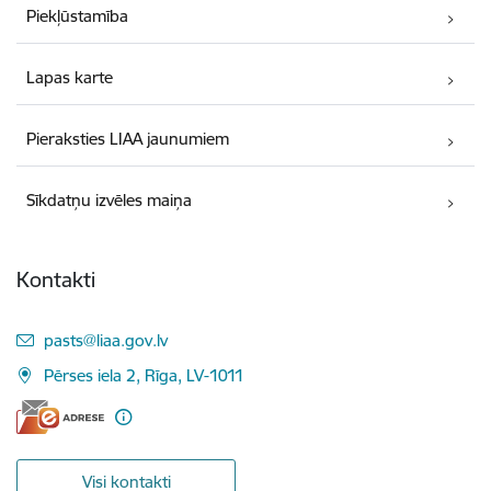
Piekļūstamība
Lapas karte
Pieraksties LIAA jaunumiem
Sīkdatņu izvēles maiņa
Kontakti
E-pasts:
pasts@liaa.gov.lv
Pērses iela 2, Rīga, LV-1011
Visi kontakti