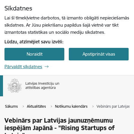
Pāriet uz lapas saturu
Sīkdatnes
Spied
lai meklētu
Enter
Lai šī tīmekļvietne darbotos, tā izmanto obligāti nepieciešamās
sīkdatnes. Ar Jūsu piekrišanu papildus šajā vietnē var tikt
izmantotas statistikas un sociālo mediju sīkdatnes.
Lūdzu, atzīmējiet savu izvēli:
Noraidīt
Apstiprināt visas
Pārvaldīt sīkdatnes
Sākums
Aktualitātes
Notikumu kalendārs
Vebinārs par Latvijas 
Vebinārs par Latvijas jaunuzņēmumu
iespējām Japānā - "Rising Startups of