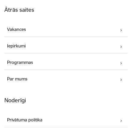
Kājene
Ātrās saites
Vakances
Iepirkumi
Programmas
Par mums
Noderīgi
Privātuma politika