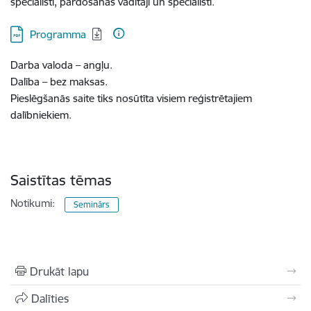
speciālisti, pārdošanas vadītāji un speciālisti.
Lejupielādēt:
Programma
Darba valoda – angļu.
Dalība – bez maksas.
Pieslēgšanās saite tiks nosūtīta visiem reģistrētajiem
dalībniekiem.
Saistītas tēmas
Notikumi:
Seminārs
Drukāt lapu
Dalīties