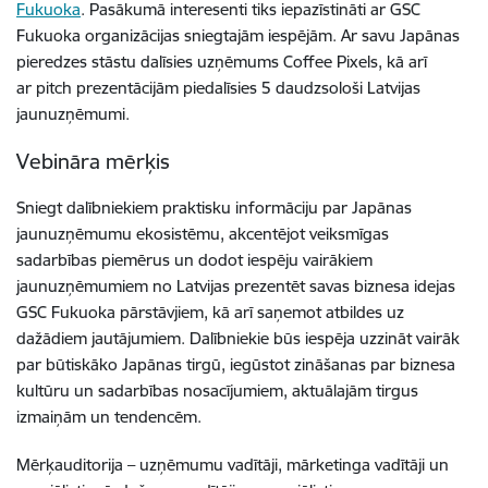
Fukuoka
. Pasākumā interesenti tiks iepazīstināti ar GSC
Fukuoka organizācijas sniegtajām iespējām. Ar savu Japānas
pieredzes stāstu dalīsies uzņēmums Coffee Pixels, kā arī
ar pitch prezentācijām piedalīsies 5 daudzsološi Latvijas
jaunuzņēmumi.
Vebināra mērķis
Sniegt dalībniekiem praktisku informāciju par Japānas
jaunuzņēmumu ekosistēmu, akcentējot veiksmīgas
sadarbības piemērus un dodot iespēju vairākiem
jaunuzņēmumiem no Latvijas prezentēt savas biznesa idejas
GSC Fukuoka pārstāvjiem, kā arī saņemot atbildes uz
dažādiem jautājumiem. Dalībniekie būs iespēja uzzināt vairāk
par būtiskāko Japānas tirgū, iegūstot zināšanas par biznesa
kultūru un sadarbības nosacījumiem, aktuālajām tirgus
izmaiņām un tendencēm.
Mērķauditorija – uzņēmumu vadītāji, mārketinga vadītāji un