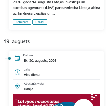
2026. gada 14. augustā Latvijas Investīciju un
attīstības aģentūras (LIAA) pārstāvniecība Liepājā aicina
uz ikmēneša Liepājas un…
Seminārs
Dažādi
19. augusts
Datums
19.–20. augusts, 2026
Laiks
Visu dienu
Atrašanās vieta
Dānija