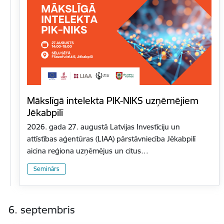
Mākslīgā intelekta PIK-NIKS uzņēmējiem
Jēkabpilī
2026. gada 27. augustā Latvijas Investīciju un
attīstības aģentūras (LIAA) pārstāvniecība Jēkabpilī
aicina reģiona uzņēmējus un citus…
Seminārs
6. septembris