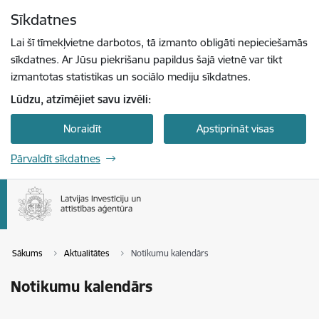
Pāriet uz lapas saturu
Sīkdatnes
Spied
lai meklētu
Enter
Lai šī tīmekļvietne darbotos, tā izmanto obligāti nepieciešamās
sīkdatnes. Ar Jūsu piekrišanu papildus šajā vietnē var tikt
izmantotas statistikas un sociālo mediju sīkdatnes.
Lūdzu, atzīmējiet savu izvēli:
Noraidīt
Apstiprināt visas
Pārvaldīt sīkdatnes
Sākums
Aktualitātes
Notikumu kalendārs
Notikumu kalendārs