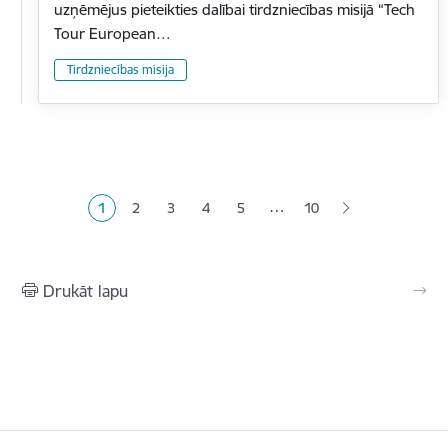
uzņēmējus pieteikties dalībai tirdzniecības misijā “Tech
Tour European…
Tirdzniecības misija
Lapošana
…
1
2
3
4
5
10
Pašreizējā lapa
Lapa
Lapa
Lapa
Lapa
Drukāt lapu