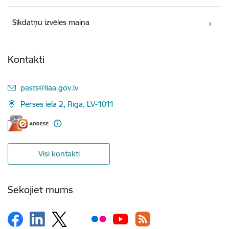
Sīkdatņu izvēles maiņa
Kontakti
E-pasts:
pasts@liaa.gov.lv
Pērses iela 2, Rīga, LV-1011
Visi kontakti
Sekojiet mums