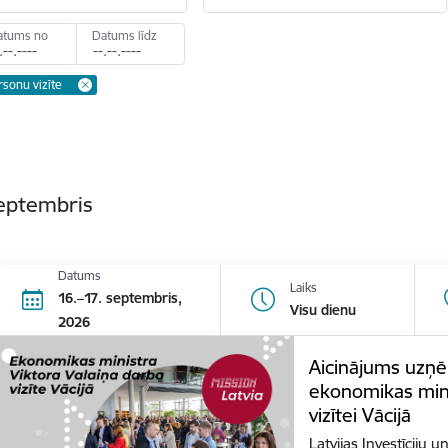
atums no
Datums līdz
sonu vizīte
septembris
Datums
Laiks
16.–17. septembris,
Visu dienu
2026
Aicinājums uzņē
ekonomikas mini
vizītei Vācijā
Latvijas Investīciju u