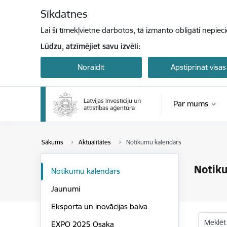
Pāriet uz lapas saturu
Sīkdatnes
Lai šī tīmekļvietne darbotos, tā izmanto obligāti nepiec
Lūdzu, atzīmējiet savu izvēli:
Noraidīt
Apstiprināt visas
Par mums
Sākums
Aktualitātes
Notikumu kalendārs
Notik
Notikumu kalendārs
Jaunumi
Eksporta un inovācijas balva
Meklēt
EXPO 2025 Osaka