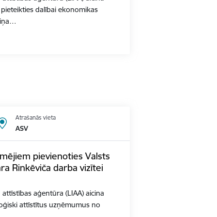
pieteikties dalībai ekonomikas
aiņa…
Atrašanās vieta
ASV
mējiem pievienoties Valsts
a Rinkēviča darba vizītei
n attīstības aģentūra (LIAA) aicina
oģiski attīstītus uzņēmumus no
…