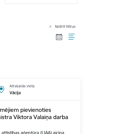
Notīrīt filtrus
Atrašanās vieta
Vācija
mējiem pievienoties
stra Viktora Valaiņa darba
n attīstības aģentūra (LIAA) aicina