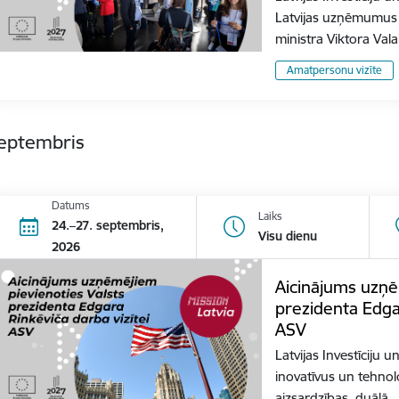
Latvijas uzņēmumus 
ministra Viktora Val
Amatpersonu vizīte
septembris
Datums
Laiks
24.–27. septembris,
Visu dienu
2026
Aicinājums uzņē
prezidenta Edgar
ASV
Latvijas Investīciju u
inovatīvus un tehnol
aizsardzības, duālā