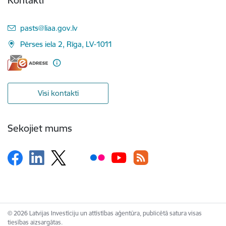
E-pasts:
pasts@liaa.gov.lv
Pērses iela 2, Rīga, LV-1011
Visi kontakti
Sekojiet mums
© 2026 Latvijas Investīciju un attīstības aģentūra, publicētā satura visas
tiesības aizsargātas.