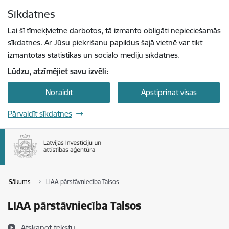
Pāriet uz lapas saturu
Sīkdatnes
Spied
lai meklētu
Enter
Lai šī tīmekļvietne darbotos, tā izmanto obligāti nepieciešamās
sīkdatnes. Ar Jūsu piekrišanu papildus šajā vietnē var tikt
izmantotas statistikas un sociālo mediju sīkdatnes.
Lūdzu, atzīmējiet savu izvēli:
Noraidīt
Apstiprināt visas
Pārvaldīt sīkdatnes
Sākums
LIAA pārstāvniecība Talsos
LIAA pārstāvniecība Talsos
Atskaņot tekstu