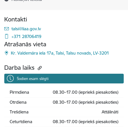
Kontakti
E-pasts:
talsi@liaa.gov.lv
+371 28706419
Atrašanās vieta
Kr. Valdemāra iela 17a, Talsi, Talsu novads, LV-3201
Darba laiks
Šodien esam slēgti
Pirmdiena
08.30–17.00 (iepriekš piesakoties)
Otrdiena
08.30–17.00 (iepriekš piesakoties)
Trešdiena
Attālināti
Ceturtdiena
08.30–17.00 (iepriekš piesakoties)