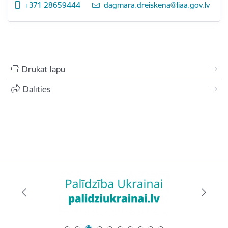
+371 28659444
E-pasts:
dagmara.dreiskena@liaa.gov.lv
Drukāt lapu
Dalīties