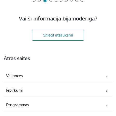
Vai šī informācija bija noderīga?
Sniegt atsauksmi
Kājene
Ātrās saites
Vakances
Iepirkumi
Programmas