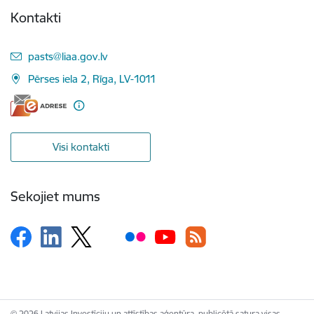
Kontakti
E-pasts:
pasts@liaa.gov.lv
Pērses iela 2, Rīga, LV-1011
Visi kontakti
Sekojiet mums
© 2026 Latvijas Investīciju un attīstības aģentūra, publicētā satura visas