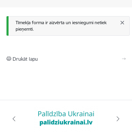
Statusa ziņojums
Tīmekļa forma ir aizvērta un iesniegumi netiek
pieņemti.
Drukāt lapu