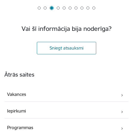
Vai šī informācija bija noderīga?
Sniegt atsauksmi
Kājene
Ātrās saites
Vakances
Iepirkumi
Programmas