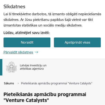
Pāriet uz lapas saturu
Sīkdatnes
Spied
lai meklētu
Enter
Lai šī tīmekļvietne darbotos, tā izmanto obligāti nepieciešamās
sīkdatnes. Ar Jūsu piekrišanu papildus šajā vietnē var tikt
izmantotas statistikas un sociālo mediju sīkdatnes.
Lūdzu, atzīmējiet savu izvēli:
Noraidīt
Apstiprināt visas
Pārvaldīt sīkdatnes
Sākums
Pieteikšanās apmācību programmai "Venture Catalysts"
Pieteikšanās apmācību programmai
"Venture Catalysts"