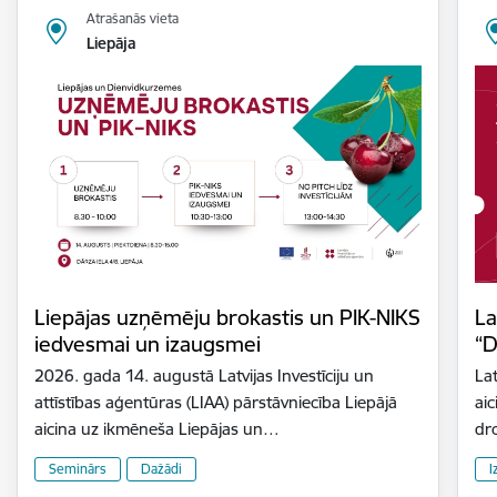
Atrašanās vieta
Liepāja
Liepājas uzņēmēju brokastis un PIK-NIKS
La
iedvesmai un izaugsmei
“D
2026. gada 14. augustā Latvijas Investīciju un
Lat
attīstības aģentūras (LIAA) pārstāvniecība Liepājā
aic
aicina uz ikmēneša Liepājas un…
dr
Seminārs
Dažādi
I