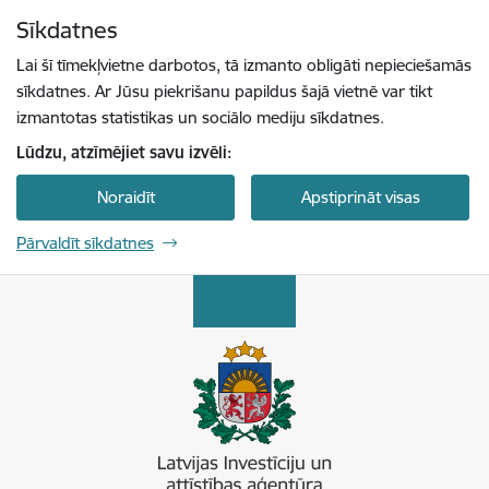
Pāriet uz lapas saturu
Sīkdatnes
Spied
lai meklētu
Enter
Lai šī tīmekļvietne darbotos, tā izmanto obligāti nepieciešamās
sīkdatnes. Ar Jūsu piekrišanu papildus šajā vietnē var tikt
izmantotas statistikas un sociālo mediju sīkdatnes.
Lūdzu, atzīmējiet savu izvēli:
Noraidīt
Apstiprināt visas
Pārvaldīt sīkdatnes
Latvijas Investīciju un attīstības aģentūra