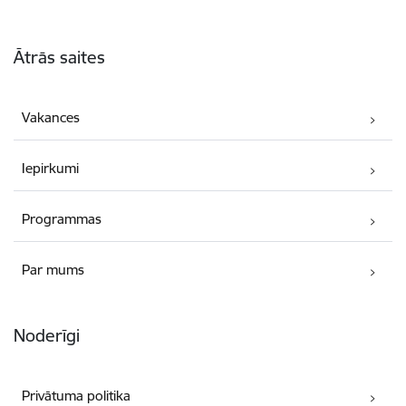
Kājene
Ātrās saites
Vakances
Iepirkumi
Programmas
Par mums
Noderīgi
Privātuma politika