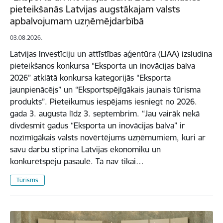
pieteikšanās Latvijas augstākajam valsts
apbalvojumam uzņēmējdarbībā
03.08.2026.
Latvijas Investīciju un attīstības aģentūra (LIAA) izsludina
pieteikšanos konkursa “Eksporta un inovācijas balva
2026” atklātā konkursa kategorijās “Eksporta
jaunpienācējs” un “Eksportspējīgākais jaunais tūrisma
produkts”. Pieteikumus iespējams iesniegt no 2026.
gada 3. augusta līdz 3. septembrim. “Jau vairāk nekā
divdesmit gadus “Eksporta un inovācijas balva” ir
nozīmīgākais valsts novērtējums uzņēmumiem, kuri ar
savu darbu stiprina Latvijas ekonomiku un
konkurētspēju pasaulē. Tā nav tikai…
Tūrisms