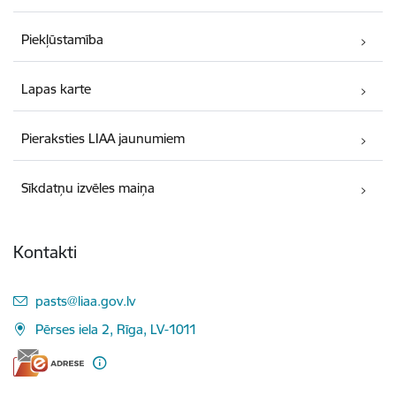
Piekļūstamība
Lapas karte
Pieraksties LIAA jaunumiem
Sīkdatņu izvēles maiņa
Kontakti
E-pasts:
pasts@liaa.gov.lv
Pērses iela 2, Rīga, LV-1011