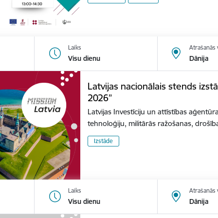
Laiks
Atrašanās 
Visu dienu
Dānija
Latvijas nacionālais stends izs
2026”
Latvijas Investīciju un attīstības aģentūr
tehnoloģiju, militārās ražošanas, dro
Izstāde
Laiks
Atrašanās 
Visu dienu
Dānija