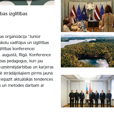
as izglītības
bas organizācija “Junior
kolu vadītājus un izglītības
lītības konferencei
1. augustā, Rīgā. Konference
ības pedagogus, kuri jau
s, uzņēmējdarbības un karjeras
arē strādājošajiem pirms jaunā
iepazīt aktuālākās tendences
kus un metodes darbam ar