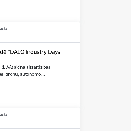
vieta
tādē “DALO Industry Days
a (LIAA) aicina aizsardzības
šības, dronu, autonomo…
vieta