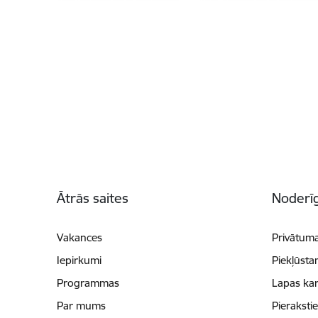
Kājene
Ātrās saites
Noderīg
Vakances
Privātuma
Iepirkumi
Piekļūsta
Programmas
Lapas kar
Par mums
Pieraksti