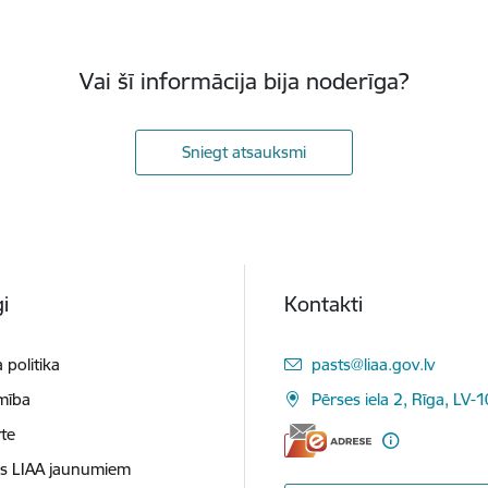
Vai šī informācija bija noderīga?
Sniegt atsauksmi
i
Kontakti
E-pasts:
 politika
pasts@liaa.gov.lv
mība
Pērses iela 2, Rīga, LV-
te
es LIAA jaunumiem