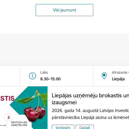
Visi jaunumi
Laiks
Atrašanās 
8.30–15.00
Liepāja
Liepājas uzņēmēju brokastis u
izaugsmei
2026. gada 14. augustā Latvijas Investīc
pārstāvniecība Liepājā aicina uz ikmēn
Seminārs
Dažādi