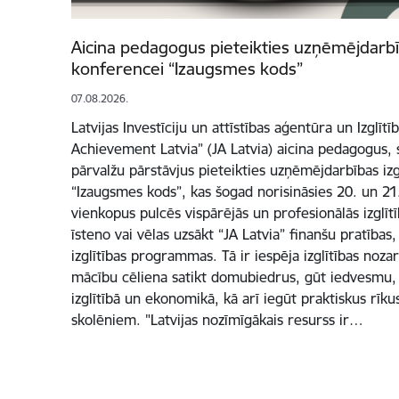
Aicina pedagogus pieteikties uzņēmējdarbīb
konferencei “Izaugsmes kods”
07.08.2026.
Latvijas Investīciju un attīstības aģentūra un Izglītī
Achievement Latvia” (JA Latvia) aicina pedagogus, s
pārvalžu pārstāvjus pieteikties uzņēmējdarbības izg
“Izaugsmes kods”, kas šogad norisināsies 20. un 2
vienkopus pulcēs vispārējās un profesionālās izglīt
īsteno vai vēlas uzsākt “JA Latvia” finanšu pratība
izglītības programmas. Tā ir iespēja izglītības noz
mācību cēliena satikt domubiedrus, gūt iedvesmu, 
izglītībā un ekonomikā, kā arī iegūt praktiskus rī
skolēniem. "Latvijas nozīmīgākais resurss ir…