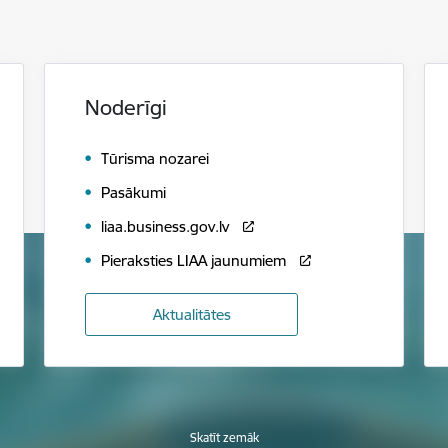
Noderīgi
Tūrisma nozarei
Pasākumi
liaa.business.gov.lv
Pieraksties LIAA jaunumiem
Aktualitātes
Skatīt zemāk