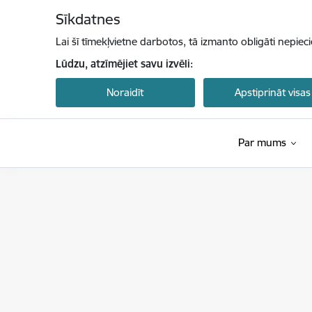
Pāriet uz lapas saturu
Sīkdatnes
Lai šī tīmekļvietne darbotos, tā izmanto obligāti nepiec
Lūdzu, atzīmējiet savu izvēli:
Noraidīt
Apstiprināt visas
Par mums
Latvijas Investīciju un attīstības aģentūra