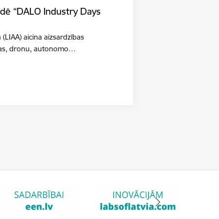
tādē “DALO Industry Days
a (LIAA) aicina aizsardzības
šības, dronu, autonomo…