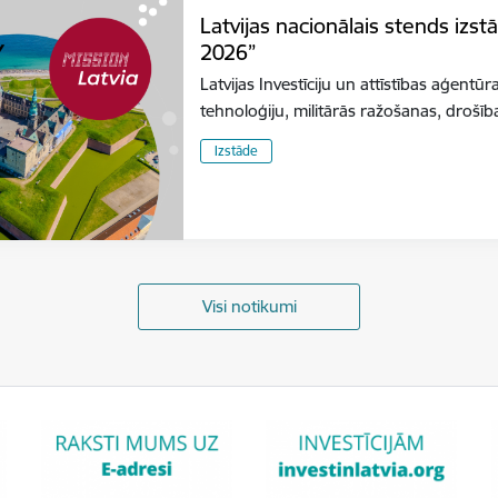
Latvijas nacionālais stends izs
2026”
Latvijas Investīciju un attīstības aģentūr
tehnoloģiju, militārās ražošanas, dro
Izstāde
Visi notikumi