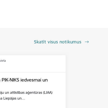
Skatīt visus notikumus
vieta
n PIK-NIKS iedvesmai un
iju un attīstības aģentūras (LIAA)
eša Liepājas un…