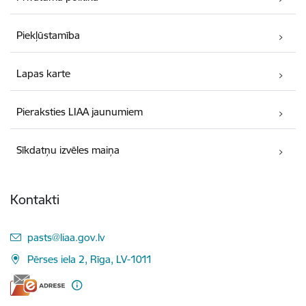
Piekļūstamība
Lapas karte
Pieraksties LIAA jaunumiem
Sīkdatņu izvēles maiņa
Kontakti
E-pasts:
pasts@liaa.gov.lv
Pērses iela 2, Rīga, LV-1011