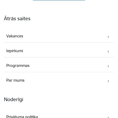
Kājene
Ātrās saites
Vakances
Iepirkumi
Programmas
Par mums
Noderīgi
Privātuma politika