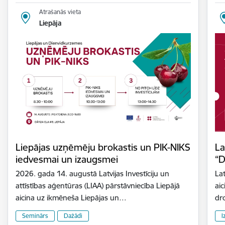
Atrašanās vieta
Liepāja
Liepājas uzņēmēju brokastis un PIK-NIKS
La
iedvesmai un izaugsmei
“D
2026. gada 14. augustā Latvijas Investīciju un
Lat
attīstības aģentūras (LIAA) pārstāvniecība Liepājā
aic
aicina uz ikmēneša Liepājas un…
dr
Seminārs
Dažādi
I