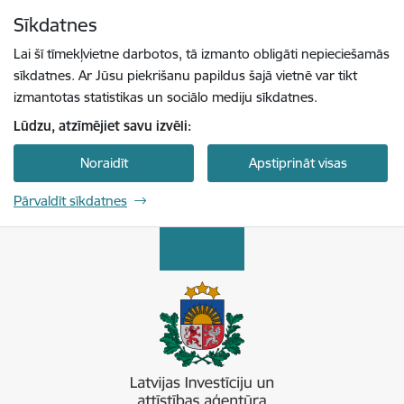
Pāriet uz lapas saturu
Sīkdatnes
Spied
lai meklētu
Enter
Lai šī tīmekļvietne darbotos, tā izmanto obligāti nepieciešamās
sīkdatnes. Ar Jūsu piekrišanu papildus šajā vietnē var tikt
izmantotas statistikas un sociālo mediju sīkdatnes.
Lūdzu, atzīmējiet savu izvēli:
Noraidīt
Apstiprināt visas
Pārvaldīt sīkdatnes
Latvijas Investīciju un attīstības aģentūra