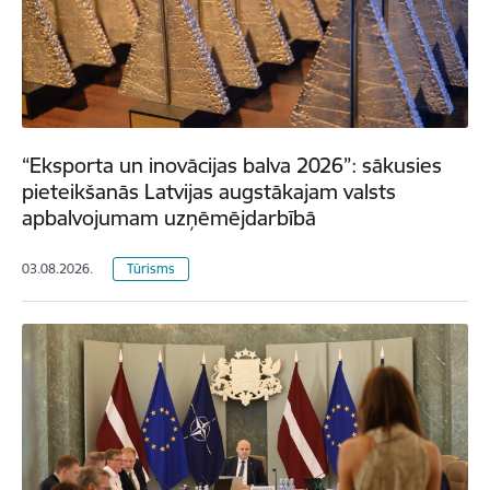
“Eksporta un inovācijas balva 2026”: sākusies
pieteikšanās Latvijas augstākajam valsts
apbalvojumam uzņēmējdarbībā
03.08.2026.
Tūrisms